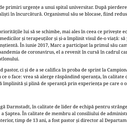
 de primiri urgențe a unui spital universitar. După pierdere
liști în încurcătură. Organismul său se blocase, fiind redus 
prioritățile lui să se schimbe, mai ales în ceea ce privește e
icilor și terapeuților și și-a împlinit visul de-o viață: să p
nștientă. În iunie 2017, Marc a participat la primul său ca
andemia de coronavirus, el a revenit în cursă în cadrul c
atlonului.
id pastor, ci și de a se califica în proba de sprint la Camp
u ce o face: vrea să alerge răspândind speranța, în calitate
ță împlinită și plină de speranță prin experiența pe care o 
 Darmstadt, în calitate de lider de echipă pentru strânge
 a Șaptea. În calitate de membru al consiliului de adminis
terior, timp de 13 ani, a fost pastor și director al Departa