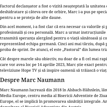
Factorul declanșator a fost o vizită neașteptată la unitatea
deshidratare și câteva ore de orbire, Marc i-a pus pe specia
pentru a se proteja de alte daune.
Din acel moment, i-a fost clar că era necesar ca valorile și 
profesională și cea personală. Marc a urmat instrucțiunile med
transmită speranța alergând pentru o viață sănătoasă și co
reprezentând echipa germană. Cinci ani mai târziu, după p
proba de sprint. De atunci, el este „Pastorul” din lumea tri
Cât despre marele său obiectiv, nu doar de a fi cel mai rap
care vor avea loc pe 14 aprilie 2023, Marc știe exact pentr
televiziune Hope TV și să inspire oamenii să trăiască o via
Despre Marc Naumann
Marc Naumann lucrează din 2018 în Alsbach-Hähnlein, lângă
Media Europe, centru media al Bisericii Adventiste de Ziua
Europe, el se implică în promovarea sănătății integrale. An
dezvoltare al Bisericii Adventiste din Austria.