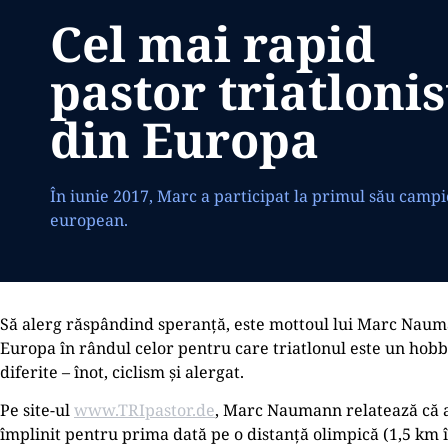
Cel mai rapid
pastor triatlonis
din Europa
În iunie 2017, Marc a participat la primul său camp
european.
Să alerg răspândind speranță, este mottoul lui Marc Naumann
Europa în rândul celor pentru care triatlonul este un hobby
diferite – înot, ciclism și alergat.
Pe site-ul
www.TRIpastor.de
, Marc Naumann relatează că a v
împlinit pentru prima dată pe o distanță olimpică (1,5 km î