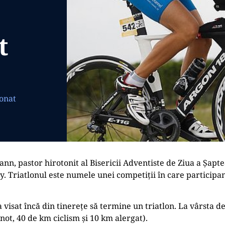
t
ionat
, pastor hirotonit al Bisericii Adventiste de Ziua a Șaptea
. Triatlonul este numele unei competiții în care participan
isat încă din tinerețe să termine un triatlon. La vârsta de 4
not, 40 de km ciclism și 10 km alergat).