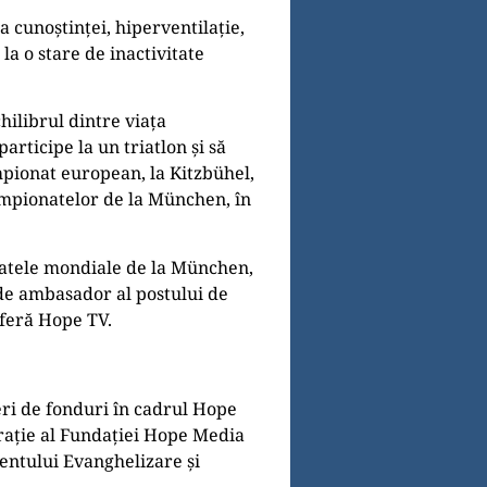
a cunoștinței, hiperventilație,
la o stare de inactivitate
chilibrul dintre viața
articipe la un triatlon și să
mpionat european, la Kitzbühel,
ampionatelor de la München, în
ionatele mondiale de la München,
 de ambasador al postului de
oferă Hope TV.
ri de fonduri în cadrul Hope
trație al Fundației Hope Media
mentului Evanghelizare și