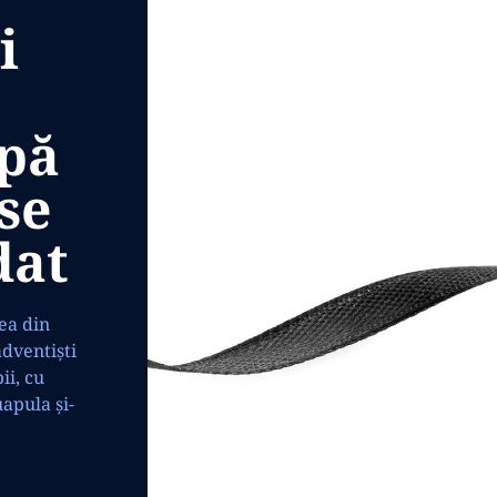
i
upă
se
dat
ea din
adventiști
ii, cu
uapula și-