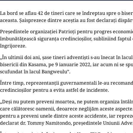
La bord se aflau 42 de tineri care se îndreptau spre o bis
aceasta. Șaisprezece dintre aceștia au fost declarați dispăruț
Președintele organizației Patrioți pentru progres economic
îmbunătățească siguranța credincioșilor, subliniind faptul c
îngrijoreze.
„În ultimii doi ani, șase tineri adventiști s-au înecat în la
bisericii din Kasama, pe 9 ianuarie 2022, iar acum ni se sp
scufundat în lacul Bangweulu”.
Între timp, reprezentanții guvernamentali le-au recomandat
credincioșilor pentru a evita astfel de incidente.
„Deși nu putem preveni moartea, ne putem organiza întâlni
care călătoresc oamenii, deoarece neglijăm aceste aspecte. 
pentru a preveni unele dintre aceste accidente, iar repreze
declarat dr. Tommy Namitondo, președintele Uniunii Adventis