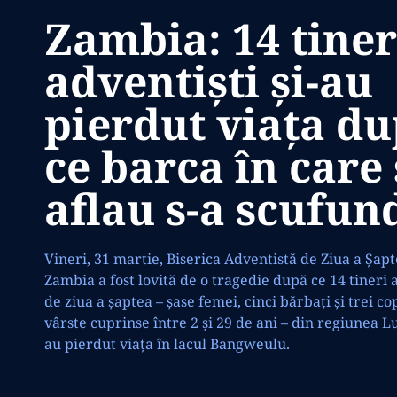
Zambia: 14 tiner
adventiști și-au
pierdut viața d
ce barca în care 
aflau s-a scufun
Vineri, 31 martie, Biserica Adventistă de Ziua a Șapt
Zambia a fost lovită de o tragedie după ce 14 tineri 
de ziua a șaptea – șase femei, cinci bărbați și trei cop
vârste cuprinse între 2 și 29 de ani – din regiunea L
au pierdut viața în lacul Bangweulu.