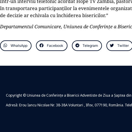
Într-un interviu telefonic acordat Hope TV Zambia, pastoru
în transportarea participanților la evenimentele organizate 
de decizie ar echivala cu închiderea bisericilor.”
Departamentul Comunicare, Uniunea de Conferințe a Biserici
WhatsApp
Facebook
Telegram
Twitter
Copyright © Uniunea de Conferințe a Bisericii Adventiste de Ziua a Șaptea din
Adresă: Erou Iancu Nicolae Nr. 38-38A Voluntari , Ilfov, 077190, România. Tel