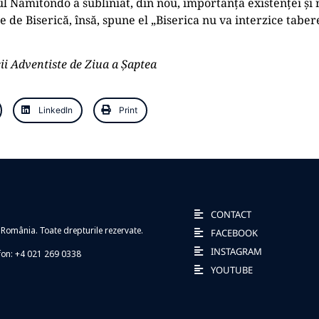
l Namitondo a subliniat, din nou, importanța existenței și
de Biserică, însă, spune el „Biserica nu va interzice tabere
i Adventiste de Ziua a Șaptea
LinkedIn
Print
CONTACT
 România. Toate drepturile rezervate.
FACEBOOK
INSTAGRAM
efon: +4 021 269 0338
YOUTUBE