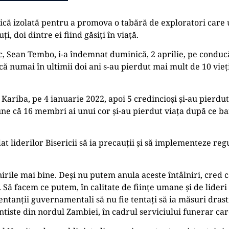
erică izolată pentru a promova o tabără de exploratori care
i, doi dintre ei fiind găsiți în viață.
, Sean Tembo, i-a îndemnat duminică, 2 aprilie, pe conducăt
ă numai în ultimii doi ani s-au pierdut mai mult de 10 vieți,
cul Kariba, pe 4 ianuarie 2022, apoi 5 credincioși și-au pierd
une că 16 membri ai unui cor și-au pierdut viața după ce bar
 liderilor Bisericii să ia precauții și să implementeze reg
rile mai bine. Deși nu putem anula aceste întâlniri, cred
Să facem ce putem, în calitate de ființe umane și de lideri 
ntanții guvernamentali să nu fie tentați să ia măsuri drasti
te din nordul Zambiei, în cadrul serviciului funerar care a