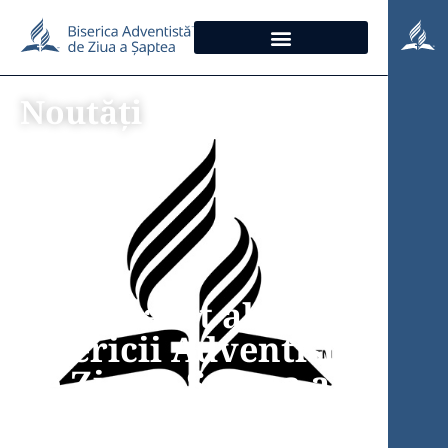
Noutăți
Noul statut al
Bisericii Adventiste
de Ziua a Șaptea a
fost publicat în