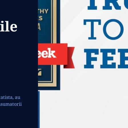
ile
atista, au
nsumatorii