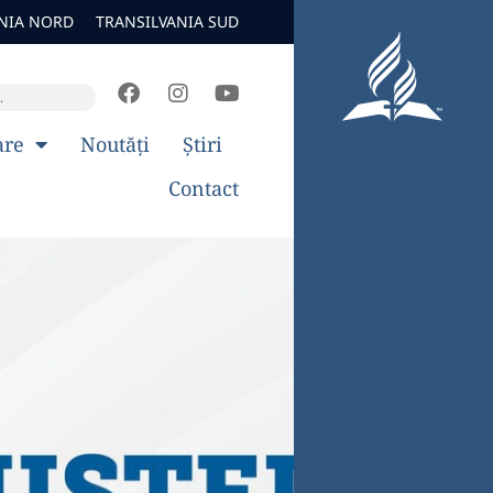
NIA NORD
TRANSILVANIA SUD
are
Noutăți
Știri
Contact