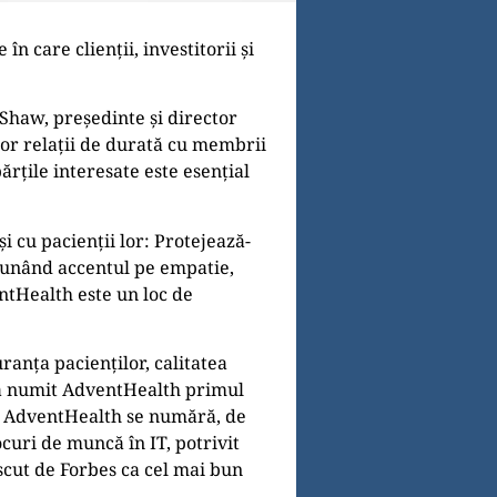
care clienții, investitorii și
 Shaw, președinte și director
nor relații de durată cu membrii
ărțile interesate este esențial
i cu pacienții lor: Protejează-
 punând accentul pe empatie,
ntHealth este un loc de
anța pacienților, calitatea
, a numit AdventHealth primul
2. AdventHealth se numără, de
uri de muncă în IT, potrivit
scut de Forbes ca cel mai bun