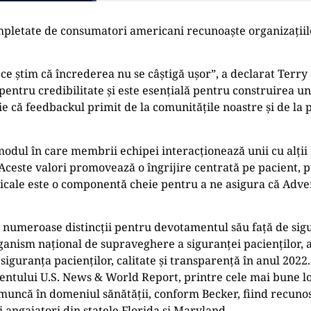
etate de consumatori americani recunoaște organizațiile în 
ce știm că încrederea nu se câștigă ușor”, a declarat Terry
entru credibilitate și este esențială pentru construirea u
e că feedbackul primit de la comunitățile noastre și de la p
dul în care membrii echipei interacționează unii cu alții ș
. Aceste valori promovează o îngrijire centrată pe pacient,
edicale este o componentă cheie pentru a ne asigura că Adve
umeroase distincții pentru devotamentul său față de sigur
organism național de supraveghere a siguranței pacienților
iguranța pacienților, calitate și transparență în anul 202
ntului U.S. News & World Report, printre cele mai bune loc
muncă în domeniul sănătății, conform Becker, fiind recuno
i angajatori din statele Florida și Maryland.