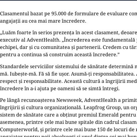
Clasamentul bazat pe 95.000 de formulare de evaluare compl
angajații au cea mai mare încredere.
„Luăm foarte în serios prezența în acest clasament, deoare
executiv al AdventHealth. „Încrederea este fundamentală p
echipei, dar și cu comunitatea și partenerii. Credem cu tări
pentru a continua să construim această încredere.”
Standardele serviciilor sistemului de sănătate determină mo
mă. Iubește-mă. Fă să fie ușor. Asumă-ți responsabilitatea
respect și responsabilitate. Această cultură a îngrijirii m
încredere în a-i ajuta pe oameni să se simtă întregi.
Pe lângă recunoașterea Newsweek, AdventHealth a primit n
îngrijirii și cultura organizațională. Leapfrog Group, un 
sistem de sănătate care a obținut premiul Emerald pentru s
asemenea, printre cele mai bune spitale din cadrul clasame
Computerworld, și printre cele mai bune 150 de locuri de 
angajator pentru noii absolvenți și unul dintre cei mai bun