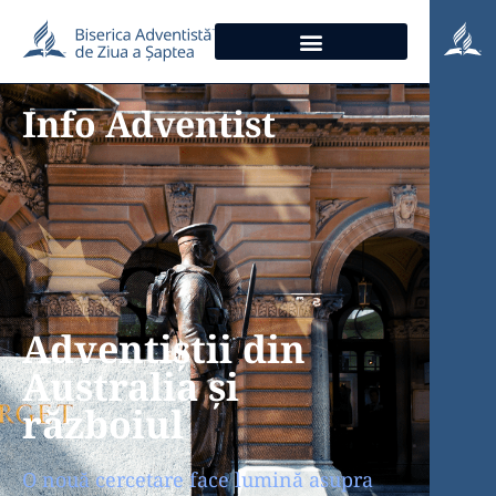
Info Adventist
Adventiștii din
Australia și
războiul
O nouă cercetare face lumină asupra