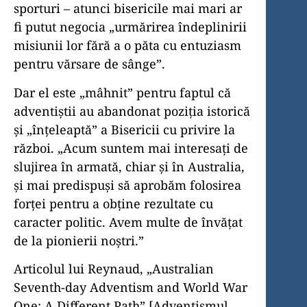
sporturi – atunci bisericile mai mari ar
fi putut negocia „urmărirea îndeplinirii
misiunii lor fără a o păta cu entuziasm
pentru vărsare de sânge”.
Dar el este „mâhnit” pentru faptul că
adventiștii au abandonat poziția istorică
și „înțeleaptă” a Bisericii cu privire la
război. „Acum suntem mai interesați de
slujirea în armată, chiar și în Australia,
și mai predispuși să aprobăm folosirea
forței pentru a obține rezultate cu
caracter politic. Avem multe de învățat
de la pionierii noștri.”
Articolul lui Reynaud, „Australian
Seventh-day Adventism and World War
One: A Different Path” [Adventismul