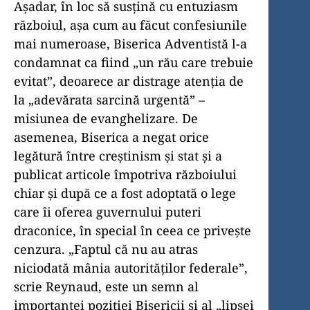
Așadar, în loc să susțină cu entuziasm
războiul, așa cum au făcut confesiunile
mai numeroase, Biserica Adventistă l-a
condamnat ca fiind „un rău care trebuie
evitat”, deoarece ar distrage atenția de
la „adevărata sarcină urgentă” –
misiunea de evanghelizare. De
asemenea, Biserica a negat orice
legătură între creștinism și stat și a
publicat articole împotriva războiului
chiar și după ce a fost adoptată o lege
care îi oferea guvernului puteri
draconice, în special în ceea ce privește
cenzura. „Faptul că nu au atras
niciodată mânia autorităților federale”,
scrie Reynaud, este un semn al
importanței poziției Bisericii și al „lipsei