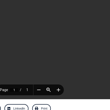
LinkedIn
Print