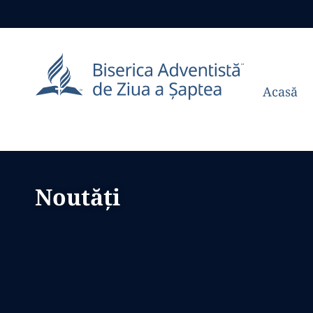
Acasă
Noutăți