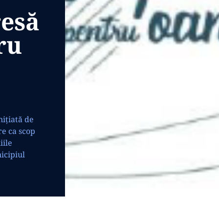
resă
ru
ițiată de
re ca scop
iile
icipiul