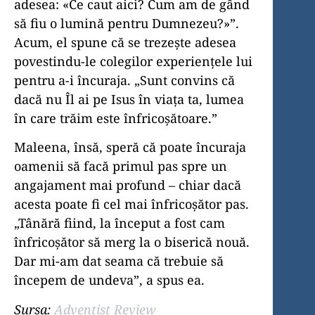
adesea: «Ce caut aici? Cum am de gând
să fiu o lumină pentru Dumnezeu?»”.
Acum, el spune că se trezește adesea
povestindu-le colegilor experiențele lui
pentru a-i încuraja. „Sunt convins că
dacă nu Îl ai pe Isus în viața ta, lumea
în care trăim este înfricoșătoare.”
Maleena, însă, speră că poate încuraja
oamenii să facă primul pas spre un
angajament mai profund – chiar dacă
acesta poate fi cel mai înfricoșător pas.
„Tânără fiind, la început a fost cam
înfricoșător să merg la o biserică nouă.
Dar mi-am dat seama că trebuie să
începem de undeva”, a spus ea.
Sursa:
Adventist Review