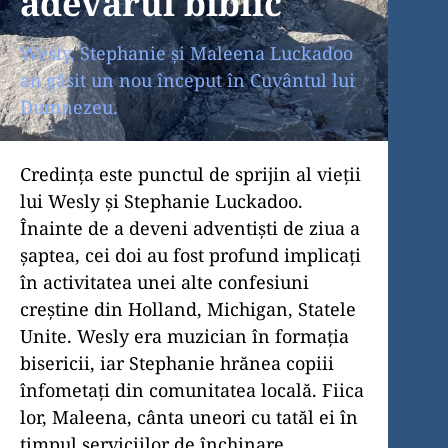
adevărul biblic
Wesly, Stephanie și Maleena Luckadoo
au găsit un nou început în Cuvântul lui
Dumnezeu.
Credința este punctul de sprijin al vieții
lui Wesly și Stephanie Luckadoo.
Înainte de a deveni adventiști de ziua a
șaptea, cei doi au fost profund implicați
în activitatea unei alte confesiuni
creștine din Holland, Michigan, Statele
Unite. Wesly era muzician în formația
bisericii, iar Stephanie hrănea copiii
înfometați din comunitatea locală. Fiica
lor, Maleena, cânta uneori cu tatăl ei în
timpul serviciilor de închinare.