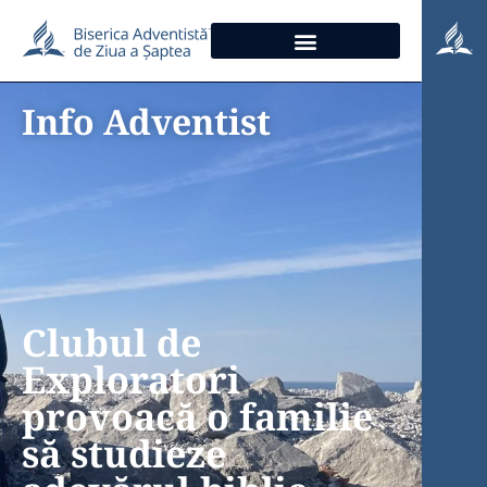
Info Adventist
Clubul de
Exploratori
provoacă o familie
să studieze