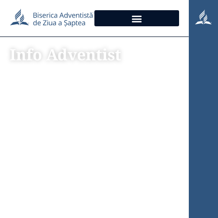
Info Adventist
Comunicat despre
proiectul Spitalului
Adventist din Târgu
Mureș