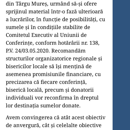
din Târgu Mureș, urmând să-și ofere
sprijinul material într-o fază ulterioară
a lucrărilor, în funcție de posibilități, cu
sumele și în condițiile stabilite de
Comitetul Executiv al Uniunii de
Conferințe, conform hotărârii nr. 138,
P.V. 24/03.05.2020. Recomandăm
structurilor organizatorice regionale și
bisericilor locale să își mențină de
asemenea promisiunile financiare, cu
precizarea că fiecare conferință,
biserică locală, precum și donatorii
individuali vor reconfirma în dreptul
lor destinația sumelor donate.
Avem convingerea că atât acest obiectiv
de anvergură, cât și celelalte obiective