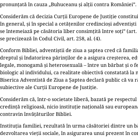
pronunțată în cauza „Buhuceanu și alții contra României”.
Considerăm că decizia Curții Europene de Justiție constitui
în general, și în special a cetățenilor credincioși adventiș
se întemeiază pe căsătoria liber consimțită între soți” (art
se precizează în Codul Civil, art. 258, al. (4).
Conform Bibliei, adventiștii de ziua a șaptea cred că famili
dreptul şi îndatorirea părinților de a asigura creșterea, edu
legale, monogamă și heterosexuală – între un bărbat şi o fe
biologic al individului, ca realitate obiectivă constatată la 
Biserica Adventistă de Ziua a Șaptea declară public că va ră
subiective ale Curții Europene de Justiție.
Considerăm că, într-o societate liberă, bazată pe respectul 
credință religioasă, nicio instituție națională sau europe
contravin învățăturilor Bibliei.
Instituția familiei, rezultată în urma căsătoriei dintre un b
dezvoltarea vieții sociale, în asigurarea unui prezent în co