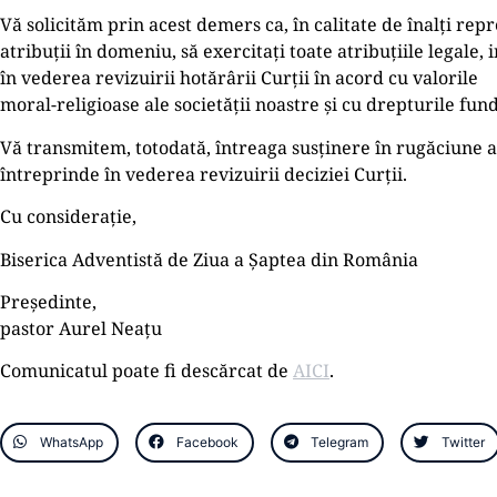
Vă solicităm prin acest demers ca, în calitate de înalți repre
atribuții în domeniu, să exercitați toate atribuțiile legale
în vederea revizuirii hotărârii Curții în acord cu valorile
moral-religioase ale societății noastre și cu drepturile fun
Vă transmitem, totodată, întreaga susținere în rugăciune a
întreprinde în vederea revizuirii deciziei Curții.
Cu considerație,
Biserica Adventistă de Ziua a Șaptea din România
Președinte,
pastor Aurel Neațu
Comunicatul poate fi descărcat de
AICI
.
WhatsApp
Facebook
Telegram
Twitter