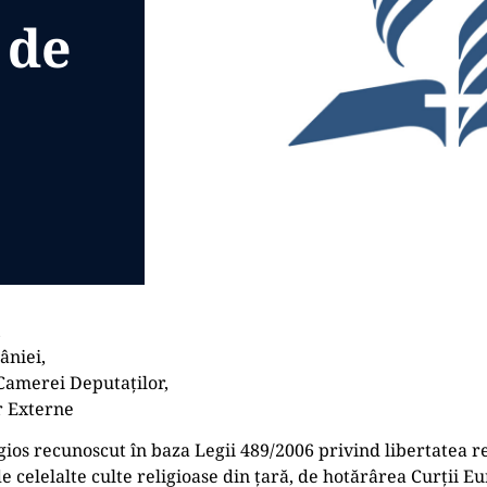
 de
,
âniei,
Camerei Deputaților,
r Externe
gios recunoscut în baza Legii 489/2006 privind libertatea re
 de celelalte culte religioase din țară, de hotărârea Curții