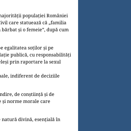
majorității populației României
ivil care statuează că „familia
un bărbat și o femeie”, după cum
 egalitatea soților şi pe
lație publică, cu responsabilități
leși prin raportare la sexul
ale, indiferent de deciziile
dire, de conștiință și de
ce și norme morale care
e natură divină, esențială în