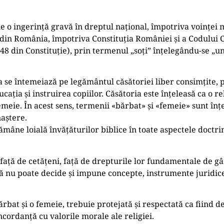
e o ingerință gravă în dreptul național, împotriva voinței 
ti din România, împotriva Constituția României și a Codului C
. 48 din Constituție), prin termenul „soți” înțelegându-se „
a se întemeiază pe legământul căsătoriei liber consimțite, pe
cația și instruirea copiilor. Căsătoria este înțeleasă ca o re
meie. În acest sens, termenii «bărbat» și «femeie» sunt înțe
naștere.
mâne loială învățăturilor biblice în toate aspectele doctrin
față de cetățeni, față de drepturile lor fundamentale de gân
ană nu poate decide și impune concepte, instrumente juridi
ărbat și o femeie, trebuie protejată și respectată ca fiind d
ncordanță cu valorile morale ale religiei.