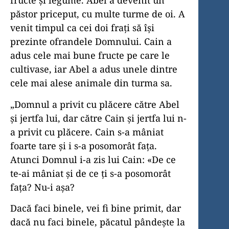
fructe și legume. Abel a devenit un
păstor priceput, cu multe turme de oi. A
venit timpul ca cei doi frați să își
prezinte ofrandele Domnului. Cain a
adus cele mai bune fructe pe care le
cultivase, iar Abel a adus unele dintre
cele mai alese animale din turma sa.
„Domnul a privit cu plăcere către Abel
şi jertfa lui, dar către Cain şi jertfa lui n-
a privit cu plăcere. Cain s-a mâniat
foarte tare şi i s-a posomorât fața.
Atunci Domnul i-a zis lui Cain: «De ce
te-ai mâniat şi de ce ți s-a posomorât
fața? Nu-i așa?
Dacă faci binele, vei fi bine primit, dar
dacă nu faci binele, păcatul pândește la