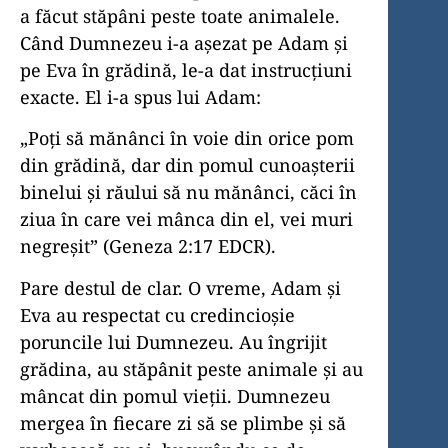
a făcut stăpâni peste toate animalele.
Când Dumnezeu i-a așezat pe Adam și
pe Eva în grădină, le-a dat instrucțiuni
exacte. El i-a spus lui Adam:
„Poți să mănânci în voie din orice pom
din grădină, dar din pomul cunoașterii
binelui și răului să nu mănânci, căci în
ziua în care vei mânca din el, vei muri
negreșit” (Geneza 2:17 EDCR).
Pare destul de clar. O vreme, Adam și
Eva au respectat cu credincioșie
poruncile lui Dumnezeu. Au îngrijit
grădina, au stăpânit peste animale și au
mâncat din pomul vieții. Dumnezeu
mergea în fiecare zi să se plimbe și să