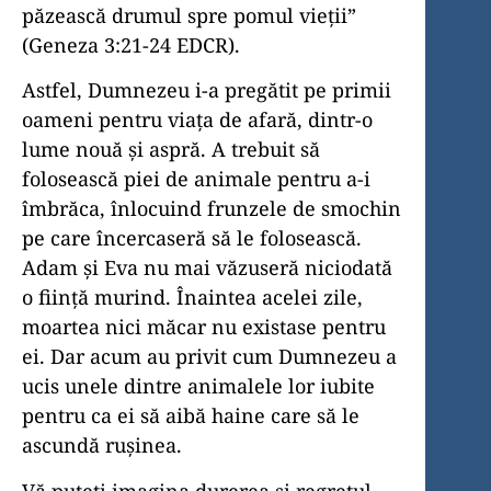
păzească drumul spre pomul vieții”
(Geneza 3:21-24 EDCR).
Astfel, Dumnezeu i-a pregătit pe primii
oameni pentru viața de afară, dintr-o
lume nouă și aspră. A trebuit să
folosească piei de animale pentru a-i
îmbrăca, înlocuind frunzele de smochin
pe care încercaseră să le folosească.
Adam și Eva nu mai văzuseră niciodată
o ființă murind. Înaintea acelei zile,
moartea nici măcar nu existase pentru
ei. Dar acum au privit cum Dumnezeu a
ucis unele dintre animalele lor iubite
pentru ca ei să aibă haine care să le
ascundă rușinea.
Vă puteți imagina durerea și regretul