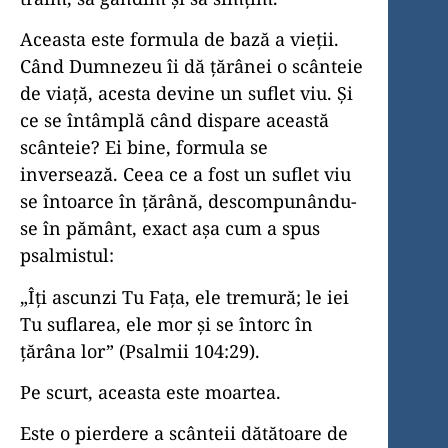
Aceasta este formula de bază a vieții.
Când Dumnezeu îi dă țărânei o scânteie
de viață, acesta devine un suflet viu. Și
ce se întâmplă când dispare această
scânteie? Ei bine, formula se
inversează. Ceea ce a fost un suflet viu
se întoarce în țărână, descompunându-
se în pământ, exact așa cum a spus
psalmistul:
„Îți ascunzi Tu Fața, ele tremură; le iei
Tu suflarea, ele mor şi se întorc în
țărâna lor” (Psalmii 104:29).
Pe scurt, aceasta este moartea.
Este o pierdere a scânteii dătătoare de