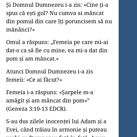
Și Domnul Dumnezeu i-a zis: «Cine ți-a
spus că ești gol? Nu cumva ai mâncat
din pomul din care îți poruncisem să nu
mănânci?»
Omul a răspuns: „Femeia pe care mi-ai
dat-o ca să fie cu mine, ea mi-a dat din
pom și am mâncat.»
Atunci Domnul Dumnezeu i-a zis
femeii: «Ce ai făcut?»
Femeia i-a răspuns: «Șarpele m-a
amăgit și am mâncat din pom»”
(Geneza 3:10-13 EDCR).
S-au dus zilele inocenței lui Adam și a
Evei, când trăiau în armonie și puteau