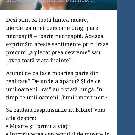
Deși știm că toată lumea moare,
pierderea unei persoane dragi pare
nedreaptă – foarte nedreaptă. Adesea
exprimăm aceste sentimente prin fraze
precum „a plecat prea devreme” sau
„avea toată viața înainte”.
Atunci de ce face moartea parte din
realitate? De unde a apărut? Și de ce
unii oameni „răi” au o viață lungă, în
timp ce unii oameni „buni” mor tineri?
Să căutăm răspunsurile în Biblie! Vom
afla despre:
• Moarte și formula vieții
• Introducerea conceptului de moarte în