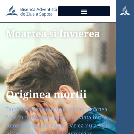
Moartea și Învierea
Originea morții
După căderea omului în păcat, moartea
face în mod firesc parte din viața într-o
lume afectată de păcat. Dar ea nu a fost
niciodată în planul lui Dumnezeu.