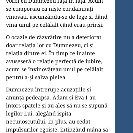
vorbi cu Dumnezeu față în față. Acum
se comportau ca niște condamnați
vinovați, ascunzându-se de lege și dând
vina unul pe celălalt când erau prinși.
O ocazie de răzvrătire nu a deteriorat
doar relația lor cu Dumnezeu, ci și
relația dintre ei. În timp ce înainte
avuseseră o relație perfectă de iubire,
acum se învinovățeau unul pe celălalt
pentru a-și salva pielea.
Dumnezeu întrerupe acuzațiile și
anunță pedeapsa. Adam și Eva I-au
întors spatele și au ales să nu se supună
legilor Lui, alegând ispita
necunoscutului. În plus, au cedat
impulsurilor egoiste, întinzând mâna să