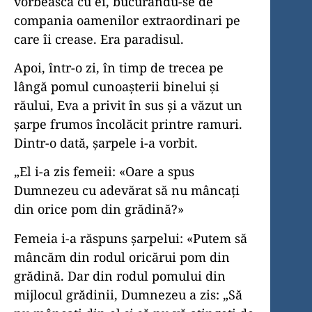
vorbească cu ei, bucurându-se de
compania oamenilor extraordinari pe
care îi crease. Era paradisul.
Apoi, într-o zi, în timp de trecea pe
lângă pomul cunoașterii binelui și
răului, Eva a privit în sus și a văzut un
șarpe frumos încolăcit printre ramuri.
Dintr-o dată, șarpele i-a vorbit.
„El i-a zis femeii: «Oare a spus
Dumnezeu cu adevărat să nu mâncați
din orice pom din grădină?»
Femeia i-a răspuns șarpelui: «Putem să
mâncăm din rodul oricărui pom din
grădină. Dar din rodul pomului din
mijlocul grădinii, Dumnezeu a zis: „Să