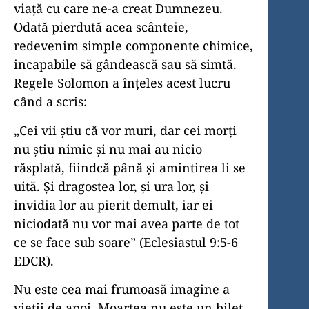
viață cu care ne-a creat Dumnezeu.
Odată pierdută acea scânteie,
redevenim simple componente chimice,
incapabile să gândească sau să simtă.
Regele Solomon a înțeles acest lucru
când a scris:
„Cei vii știu că vor muri, dar cei morți
nu știu nimic şi nu mai au nicio
răsplată, fiindcă până şi amintirea li se
uită. Şi dragostea lor, şi ura lor, şi
invidia lor au pierit demult, iar ei
niciodată nu vor mai avea parte de tot
ce se face sub soare” (Eclesiastul 9:5-6
EDCR).
Nu este cea mai frumoasă imagine a
vieții de apoi. Moartea nu este un bilet