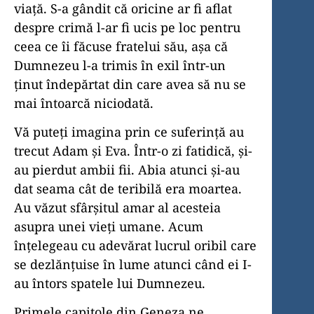
viață. S-a gândit că oricine ar fi aflat
despre crimă l-ar fi ucis pe loc pentru
ceea ce îi făcuse fratelui său, așa că
Dumnezeu l-a trimis în exil într-un
ținut îndepărtat din care avea să nu se
mai întoarcă niciodată.
Vă puteți imagina prin ce suferință au
trecut Adam și Eva. Într-o zi fatidică, și-
au pierdut ambii fii. Abia atunci și-au
dat seama cât de teribilă era moartea.
Au văzut sfârșitul amar al acesteia
asupra unei vieți umane. Acum
înțelegeau cu adevărat lucrul oribil care
se dezlănțuise în lume atunci când ei I-
au întors spatele lui Dumnezeu.
Primele capitole din Geneza ne