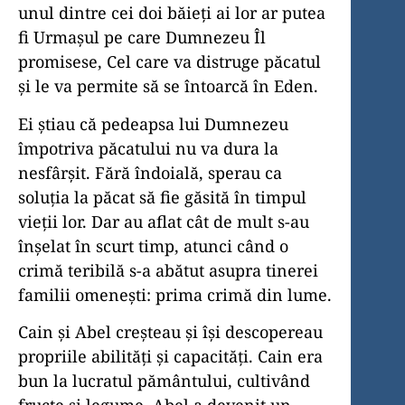
unul dintre cei doi băieți ai lor ar putea
fi Urmașul pe care Dumnezeu Îl
promisese, Cel care va distruge păcatul
și le va permite să se întoarcă în Eden.
Ei știau că pedeapsa lui Dumnezeu
împotriva păcatului nu va dura la
nesfârșit. Fără îndoială, sperau ca
soluția la păcat să fie găsită în timpul
vieții lor. Dar au aflat cât de mult s-au
înșelat în scurt timp, atunci când o
crimă teribilă s-a abătut asupra tinerei
familii omenești: prima crimă din lume.
Cain și Abel creșteau și își descopereau
propriile abilități și capacități. Cain era
bun la lucratul pământului, cultivând