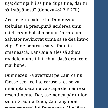
ușă; dorința lui se ține după tine, dar tu
să-l stăpânești” (Geneza 4:4-7 EDCR).
Aceste jertfe aduse lui Dumnezeu
trebuiau să presupună uciderea unui
miel ca simbol al modului în care un
Salvator nevinovat urma să se dea într-o
zi pe Sine pentru a salva familia
omenească. Dar Cain a ales să aducă
roadele muncii lui, chiar dacă erau cele
mai bune.
Dumnezeu l-a avertizat pe Cain că nu
făcuse ceea ce i se ceruse și ce se va
întâmpla dacă nu va scăpa de mânie și
resentimente. Dar, asemenea părinților
săi în Grădina Eden, Cain a ignorat
avertismentul lui Dumnezeu. Și-a lăsat