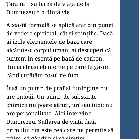
Țărână + suflarea de viață de la
Dumnezeu = o ființă vie
Această formulă se aplică atât din punct
de vedere spiritual, cât și științific. Dacă
ai izola elementele de bază care
alcătuiesc corpul uman, ai descoperi că
suntem în esență pe bază de carbon,
din aceleași elemente pe care le găsim
când curățăm coșul de fum.
Însă un pumn de praf și funingine nu
are emoții. Un pumn de substanțe
chimice nu poate gândi, urî sau iubi; nu
are personalitate. Aici intervine
Dumnezeu. Suflarea de viață dată
primului om este cea care ne permite să
trăim, să gândim și să simțim.