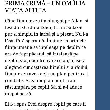
PRIMA CRIMĂ – UN OM ÎI IA
VIAȚA ALTUIA
Când Dumnezeu i-a alungat pe Adam și
Eva din Grădina Eden, El nu i-a lăsat
pur și simplu în iarbă și a plecat. Nu i-a
lăsat fără speranță. Înainte ca primele
ființe umane să înțeleagă pe deplin ce
era de fapt păcatul, să înțeleagă pe
deplin viața pentru care se angajaseră
alegând cunoașterea binelui și a răului,
Dumnezeu avea deja un plan pentru a-l
combate. Avea un plan pentru a-i
răscumpăra pe copiii Săi și a-i aduce
înapoi acasă.
El i-a spus Evei despre copiii pe care îi