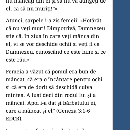
nu mâncați din el și să nu vă atingeți de
el, ca să nu muriți!”»
Atunci, șarpele i-a zis femeii: «Hotărât
că nu veți muri! Dimpotrivă, Dumnezeu
știe că, în ziua în care veți mânca din
el, vi se vor deschide ochii și veți fi ca
Dumnezeu, cunoscând ce este bine și ce
este rău.»
Femeia a văzut că pomul era bun de
mâncat, că era o încântare pentru ochi
și că era de dorit să deschidă cuiva
mintea. A luat deci din rodul lui și a
mâncat. Apoi i-a dat și bărbatului ei,
care a mâncat și el” (Geneza 3:1-6
EDCR).