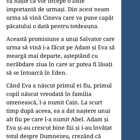
va naște că vor începe o linie
importantă de urmași. Din acest neam
urma să vină Cineva care va pune capăt
păcatului o dată pentru totdeauna.
Această promisiune a unui Salvator care
urma să vină i-a făcut pe Adam și Eva să
meargă mai departe, așteptând cu
nerăbdare ziua în care ar putea fi lăsați
să se întoarcă în Eden.
Când Eva a născut primul ei fiu, primul
copil născut vreodată în familia
omenească, l-a numit Cain. La scurt
timp după aceea, ea a dat naștere unui
alt fiu pe care l-a numit Abel. Adam și
Eva și-au crescut bine fiii și i-au învățat
totul despre Dumnezeu, crezând că