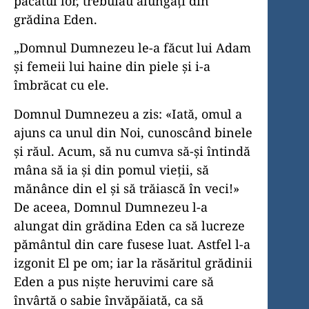
păcatul lor, trebuiau alungați din
grădina Eden.
„Domnul Dumnezeu le-a făcut lui Adam
şi femeii lui haine din piele şi i-a
îmbrăcat cu ele.
Domnul Dumnezeu a zis: «Iată, omul a
ajuns ca unul din Noi, cunoscând binele
şi răul. Acum, să nu cumva să-și întindă
mâna să ia şi din pomul vieții, să
mănânce din el şi să trăiască în veci!»
De aceea, Domnul Dumnezeu l-a
alungat din grădina Eden ca să lucreze
pământul din care fusese luat. Astfel l-a
izgonit El pe om; iar la răsăritul grădinii
Eden a pus niște heruvimi care să
învârtă o sabie învăpăiată, ca să