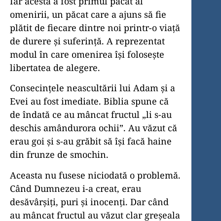
Iar acesta a fost primul păcat al
omenirii, un păcat care a ajuns să fie
plătit de fiecare dintre noi printr-o viață
de durere și suferință. A reprezentat
modul în care omenirea își folosește
libertatea de alegere.
Consecințele neascultării lui Adam și a
Evei au fost imediate. Biblia spune că
de îndată ce au mâncat fructul „li s-au
deschis amândurora ochii”. Au văzut că
erau goi și s-au grăbit să își facă haine
din frunze de smochin.
Aceasta nu fusese niciodată o problemă.
Când Dumnezeu i-a creat, erau
desăvârșiți, puri și inocenți. Dar când
au mâncat fructul au văzut clar greșeala