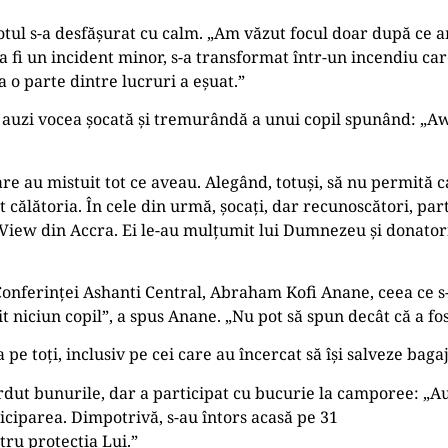
tul s-a desfășurat cu calm. „Am văzut focul doar după ce am 
 a fi un incident minor, s-a transformat într-un incendiu car
 o parte dintre lucruri a eșuat.”
ate auzi vocea șocată și tremurândă a unui copil spunând: „A
are au mistuit tot ce aveau. Alegând, totuși, să nu permită c
t călătoria. În cele din urmă, șocați, dar recunoscători, part
View din Accra. Ei le-au mulțumit lui Dumnezeu și donatori
onferinței Ashanti Central, Abraham Kofi Anane, ceea ce s-
nit niciun copil”, a spus Anane. „Nu pot să spun decât că a f
e toți, inclusiv pe cei care au încercat să își salveze bagaj
ierdut bunurile, dar a participat cu bucurie la camporee: „A
ciparea. Dimpotrivă, s-au întors acasă pe 31
ru protecția Lui.”