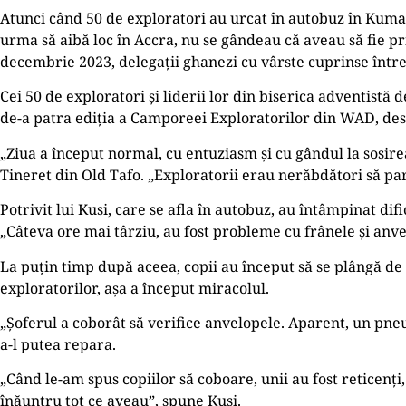
Atunci când 50 de exploratori au urcat în autobuz în Kumas
urma să aibă loc în Accra, nu se gândeau că aveau să fie pri
decembrie 2023, delegații ghanezi cu vârste cuprinse între 1
Cei 50 de exploratori și liderii lor din biserica adventist
de-a patra ediția a Camporeei Exploratorilor din WAD, de
„Ziua a început normal, cu entuziasm și cu gândul la sosir
Tineret din Old Tafo. „Exploratorii erau nerăbdători să pa
Potrivit lui Kusi, care se afla în autobuz, au întâmpinat di
„Câteva ore mai târziu, au fost probleme cu frânele și anvel
La puțin timp după aceea, copii au început să se plângă de m
exploratorilor, așa a început miracolul.
„Șoferul a coborât să verifice anvelopele. Aparent, un pneu 
a-l putea repara.
„Când le-am spus copiilor să coboare, unii au fost reticenți
înăuntru tot ce aveau”, spune Kusi.