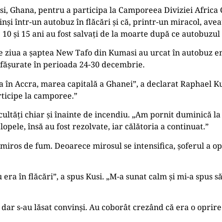
i, Ghana, pentru a participa la Camporeea Diviziei Africa 
nși într-un autobuz în flăcări și că, printr-un miracol, ave
0 și 15 ani au fost salvați de la moarte după ce autobuzul î
ă de ziua a șaptea New Tafo din Kumasi au urcat în autobuz e
sfășurate în perioada 24-30 decembrie.
ea în Accra, marea capitală a Ghanei”, a declarat Raphael K
rticipe la camporee.”
ficultăți chiar și înainte de incendiu. „Am pornit duminică l
opele, însă au fost rezolvate, iar călătoria a continuat.”
iros de fum. Deoarece mirosul se intensifica, șoferul a opri
era în flăcări”, a spus Kusi. „M-a sunat calm și mi-a spus s
, dar s-au lăsat convinși. Au coborât crezând că era o oprire