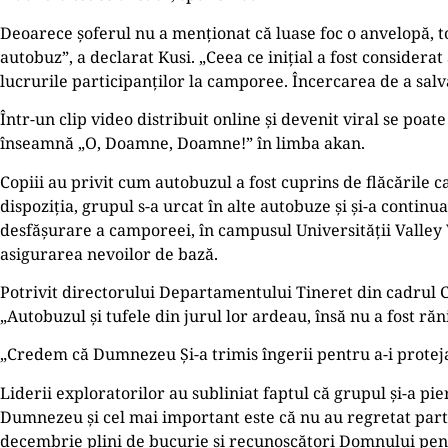
Deoarece șoferul nu a menționat că luase foc o anvelopă, to
autobuz”, a declarat Kusi. „Ceea ce inițial a fost considerat
lucrurile participanților la camporee. Încercarea de a salva
Într-un clip video distribuit online și devenit viral se po
înseamnă „O, Doamne, Doamne!” în limba akan.
Copiii au privit cum autobuzul a fost cuprins de flăcările c
dispoziția, grupul s-a urcat în alte autobuze și și-a continua
desfășurare a camporeei, în campusul Universității Valley 
asigurarea nevoilor de bază.
Potrivit directorului Departamentului Tineret din cadrul C
„Autobuzul și tufele din jurul lor ardeau, însă nu a fost ră
„Credem că Dumnezeu Și-a trimis îngerii pentru a-i proteja p
Liderii exploratorilor au subliniat faptul că grupul și-a p
Dumnezeu și cel mai important este că nu au regretat parti
decembrie plini de bucurie și recunoscători Domnului pent