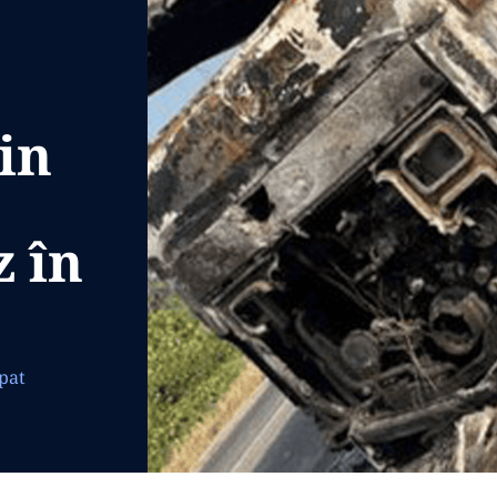
in
z în
ăpat