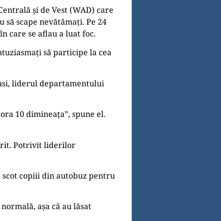
Centrală și de Vest (WAD) care
au să scape nevătămați. Pe 24
n care se aflau a luat foc.
ntuziasmați să participe la cea
usi, liderul departamentului
a ora 10 dimineața”, spune el.
t. Potrivit liderilor
ă scot copiii din autobuz pentru
 normală, așa că au lăsat