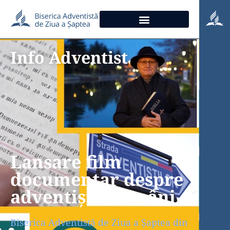
Info Adventist
Lansare film
documentar despre
adventiștii români
Biserica Adventistă de Ziua a Șaptea din