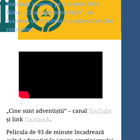
România a lansat pe 1 martie 2024
filmul „Cine sunt adventiștii”, un
material de prezentare a adventismului
românesc.
„Cine sunt adventiștii” – canal
YouTube
și link
Facebook
.
Pelicula de 93 de minute încadrează