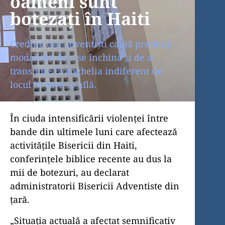
oameni sunt
botezați în Haiti
Credincioșii adventiști caută prudenți
modalități de a se închina și de a
transmite Evanghelia indiferent de
locul în care se află.
În ciuda intensificării violenței între
bande din ultimele luni care afectează
activitățile Bisericii din Haiti,
conferințele biblice recente au dus la
mii de botezuri, au declarat
administratorii Bisericii Adventiste din
țară.
„Situația actuală a afectat semnificativ