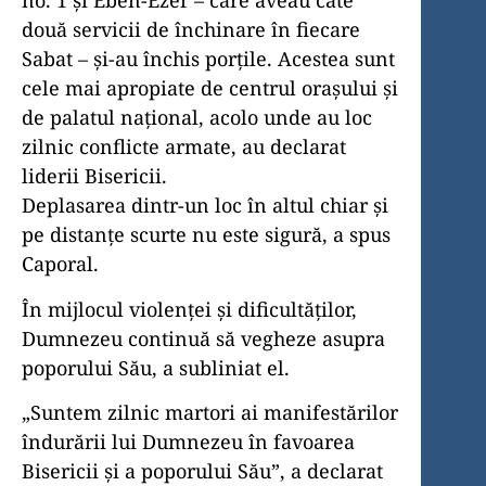
no. 1 și Eben-Ezer – care aveau câte
două servicii de închinare în fiecare
Sabat – și-au închis porțile. Acestea sunt
cele mai apropiate de centrul orașului și
de palatul național, acolo unde au loc
zilnic conflicte armate, au declarat
liderii Bisericii.
Deplasarea dintr-un loc în altul chiar și
pe distanțe scurte nu este sigură, a spus
Caporal.
În mijlocul violenței și dificultăților,
Dumnezeu continuă să vegheze asupra
poporului Său, a subliniat el.
„Suntem zilnic martori ai manifestărilor
îndurării lui Dumnezeu în favoarea
Bisericii și a poporului Său”, a declarat