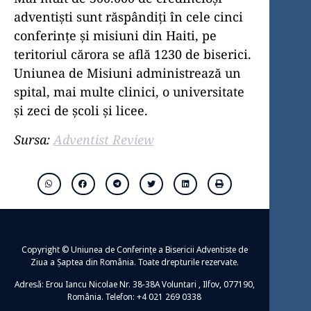
adventiști sunt răspândiți în cele cinci
conferințe și misiuni din Haiti, pe
teritoriul cărora se află 1230 de biserici.
Uniunea de Misiuni administrează un
spital, mai multe clinici, o universitate
și zeci de școli și licee.
Sursa:
Adventist Review
Copyright © Uniunea de Conferințe a Bisericii Adventiste de
Ziua a Șaptea din România. Toate drepturile rezervate.
Adresă: Erou Iancu Nicolae Nr. 38-38A Voluntari , Ilfov, 077190,
România. Telefon: +4 021 269 0338