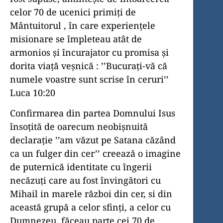
celor 70 de ucenici primiți de
Mântuitorul , în care experiențele
misionare se împleteau atât de
armonios și încurajator cu promisa și
dorita viață veșnică : ’’Bucurați-vă că
numele voastre sunt scrise în ceruri’’
Luca 10:20
Confirmarea din partea Domnului Isus
însoțită de oarecum neobișnuită
declarație ’’am văzut pe Satana căzând
ca un fulger din cer’’ creează o imagine
de puternică identitate cu îngerii
necăzuți care au fost învingători cu
Mihail in marele război din cer, si din
această grupă a celor sfinți, a celor cu
Dumnezeu, făceau parte cei 70 de