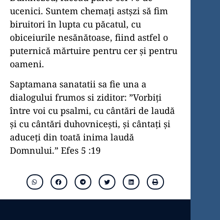
ucenici. Suntem chemați astșzi să fim
biruitori în lupta cu păcatul, cu
obiceiurile nesănătoase, fiind astfel o
puternică mărtuire pentru cer și pentru
oameni.
Saptamana sanatatii sa fie una a
dialogului frumos si ziditor: ”Vorbiţi
între voi cu psalmi, cu cântări de laudă
şi cu cântări duhovniceşti, şi cântaţi şi
aduceţi din toată inima laudă
Domnului.” Efes 5 :19