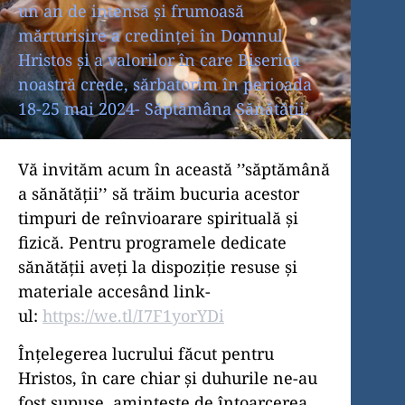
un an de intensă și frumoasă
mărturisire a credinței în Domnul
Hristos și a valorilor în care Biserica
noastră crede, sărbatorim în perioada
18-25 mai 2024- Săptămâna Sănătății.
Vă invităm acum în această ’’săptămână
a sănătății’’ să trăim bucuria acestor
timpuri de reînvioarare spirituală și
fizică. Pentru programele dedicate
sănătății aveți la dispoziție resuse și
materiale accesând link-
ul:
https://we.tl/I7F1yorYDi
Înțelegerea lucrului făcut pentru
Hristos, în care chiar și duhurile ne-au
fost supuse, amintește de întoarcerea