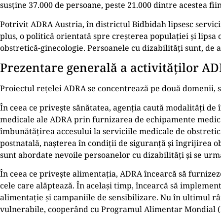
susține 37.000 de persoane, peste 21.000 dintre acestea fiind
Potrivit ADRA Austria, în districtul Bidbidah lipsesc servici
plus, o politică orientată spre creșterea populației și lips
obstretică-ginecologie. Persoanele cu dizabilități sunt, de
Prezentare generală a activităților A
Proiectul rețelei ADRA se concentrează pe două domenii, să
În ceea ce privește sănătatea, agenția caută modalități de îm
medicale ale ADRA prin furnizarea de echipamente medical
îmbunătățirea accesului la serviciile medicale de obstretică
postnatală, nașterea în condiții de siguranță și îngrijirea
sunt abordate nevoile persoanelor cu dizabilități și se urmă
În ceea ce privește alimentația, ADRA încearcă să furnizeze
cele care alăptează. În același timp, încearcă să implemen
alimentație și campaniile de sensibilizare. Nu în ultimul r
vulnerabile, cooperând cu Programul Alimentar Mondial 