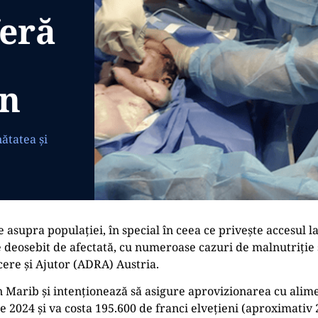
eră
en
ătatea și
asupra populației, în special în ceea ce privește accesul la
 deosebit de afectată, cu numeroase cazuri de malnutriție se
cere și Ajutor (ADRA) Austria.
 Marib și intenționează să asigure aprovizionarea cu ali
nie 2024 și va costa 195.600 de franci elvețieni (aproximativ