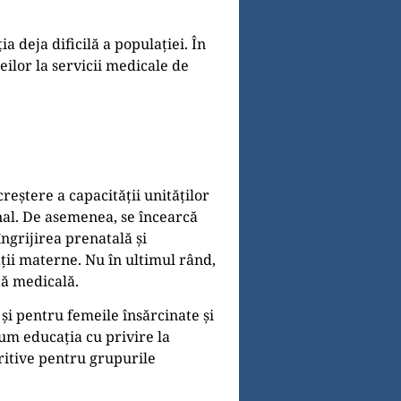
a deja dificilă a populației. În
eilor la servicii medicale de
reștere a capacității unităților
al. De asemenea, se încearcă
îngrijirea prenatală și
ății materne. Nu în ultimul rând,
ță medicală.
și pentru femeile însărcinate și
um educația cu privire la
tritive pentru grupurile