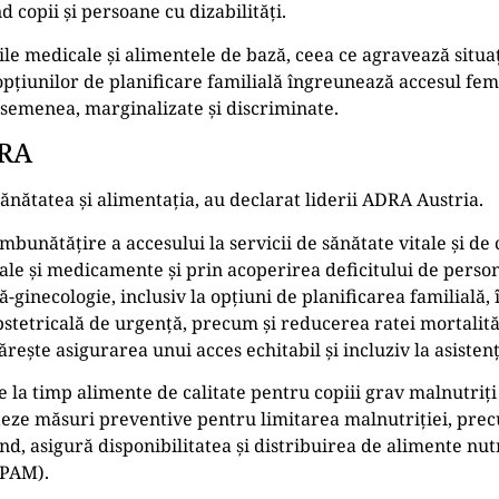
 copii și persoane cu dizabilități.
ile medicale și alimentele de bază, ceea ce agravează situați
a opțiunilor de planificare familială îngreunează accesul fem
 asemenea, marginalizate și discriminate.
DRA
nătatea și alimentația, au declarat liderii ADRA Austria.
bunătățire a accesului la servicii de sănătate vitale și de c
e și medicamente și prin acoperirea deficitului de person
-ginecologie, inclusiv la opțiuni de planificarea familială, 
 obstetricală de urgență, precum și reducerea ratei mortalit
rește asigurarea unui acces echitabil și incluziv la asisten
 la timp alimente de calitate pentru copiii grav malnutriți 
teze măsuri preventive pentru limitarea malnutriției, prec
ând, asigură disponibilitatea și distribuirea de alimente nu
(PAM).