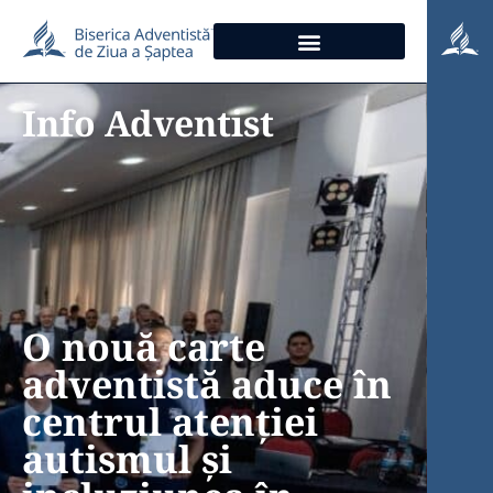
Info Adventist
O nouă carte
adventistă aduce în
centrul atenției
autismul și