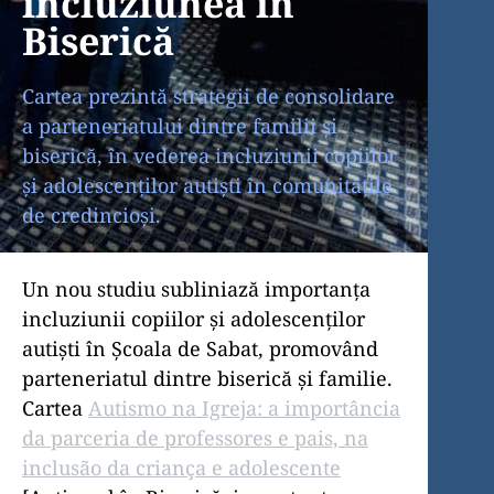
incluziunea în
Biserică
Cartea prezintă strategii de consolidare
a parteneriatului dintre familii și
biserică, în vederea incluziunii copiilor
și adolescenților autiști în comunitățile
de credincioși.
Un nou studiu subliniază importanța
incluziunii copiilor și adolescenților
autiști în Școala de Sabat, promovând
parteneriatul dintre biserică și familie.
Cartea
Autismo na Igreja: a importância
da parceria de professores e pais, na
inclusão da criança e adolescente