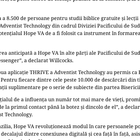
a 8.500 de persoane pentru studii biblice gratuite și lecți
 Adventist Technology din cadrul Diviziei Pacificului de Sud 
ențialul Hope VA de a fi folosit ca instrument în formarea
ea anticipată a Hope VA în alte părți ale Pacificului de Sud ș
essenger”, a declarat Willcocks.
oua aplicație THRIVE a Adventist Technology au permis ca H
Pentru fiecare dintre cele peste 10.000 de descărcări din t
mații suplimentare pe o serie de subiecte din partea Biserici
ialul de a influența un număr tot mai mare de vieți, promi
 la primul contact până la botez și dincolo de el”, a decl
st Technology.
zilia, Hope VA revoluționează modul în care persoanele po
ecalajul dintre conexiunea digitală și cea față în față, asis