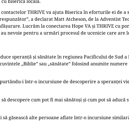
 cu biserica locală.
ontactelor THRIVE va ajuta Biserica în eforturile ei de a s
orespunzător”, a declarat Matt Atcheson, de la Adventist Tec
esfășurare. Lucrăm la conectarea Hope VA și THRIVE cu port
re au nevoie pentru a urmări procesul de ucenicie care are 
aduce speranță și sănătate în regiunea Pacificului de Sud a 
cuvintele „Biblie” sau „sănătate” folosind anumite numere 
purtându-i într-o incursiune de descoperire a speranței vieț
ni să descopere cum pot fi mai sănătoși și cum pot să aducă 
i să găsească alte persoane aflate într-o incursiune similară