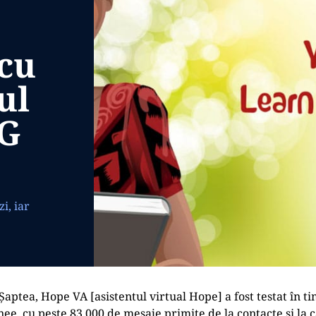
 cu
ul
NG
i, iar
a Șaptea, Hope VA [asistentul virtual Hope] a fost testat în t
e, cu peste 83.000 de mesaje primite de la contacte și la c