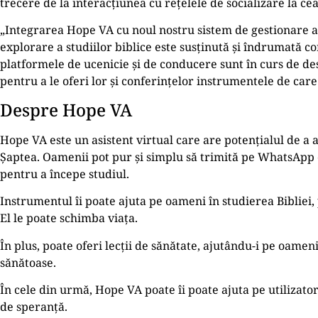
trecere de la interacțiunea cu rețelele de socializare la cea
„Integrarea Hope VA cu noul nostru sistem de gestionare a c
explorare a studiilor biblice este susținută și îndrumată c
platformele de ucenicie și de conducere sunt în curs de d
pentru a le oferi lor și conferințelor instrumentele de ca
Despre Hope VA
Hope VA este un asistent virtual care are potențialul de a 
Șaptea. Oamenii pot pur și simplu să trimită pe WhatsApp 
pentru a începe studiul.
Instrumentul îi poate ajuta pe oameni în studierea Bibliei, 
El le poate schimba viața.
În plus, poate oferi lecții de sănătate, ajutându-i pe oame
sănătoase.
În cele din urmă, Hope VA poate îi poate ajuta pe utilizator
de speranță.