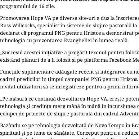
programului de 16 zile.
Promovarea Hope VA pe diverse site-uri a dus la înscrierea 
Russ Willcocks, specialist în sisteme de slujire pastorală la
declarat că programul PNG pentru Hristos a demonstrat pot
tehnologia cu prezentarea Evangheliei în lumea reală.
„Succesul acestei inițiative a pregătit terenul pentru folosir
existând planuri de a fi folosit și pe platforma Facebook M
Funcțiile suplimentare adăugate recent și integrarea cu n
cadrul predicilor în timpul campaniei PNG pentru Hristos. 
invitat utilizatorii să se înregistreze pentru a primi infor
„Pe măsură ce continuă dezvoltarea Hope VA, crește potenț
tehnologia și credința merg mână în mână în incursiunea de
echipei de proiecte de slujire pastorală din cadrul Adventi
Bazându-se pe tehnologia dezvoltată de Novo Tempo în Bra
spiritual și pe teme de sănătate. Conceput pentru a reduce d