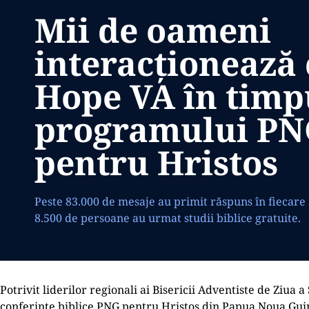
Mii de oameni
interacționează
Hope VA în timp
programului P
pentru Hristos
Peste 83.000 de mesaje au primit răspuns în fiecare z
8.500 de persoane au urmat studii biblice gratuite.
Potrivit liderilor regionali ai Bisericii Adventiste de Ziua 
conferințe biblice PNG pentru Hristos din Papua Noua Guine