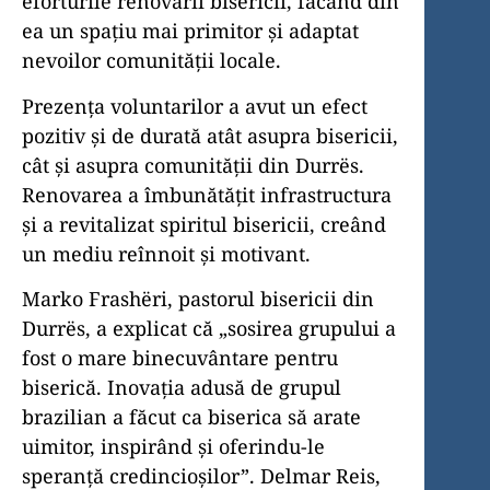
eforturile renovării bisericii, făcând din
ea un spațiu mai primitor și adaptat
nevoilor comunității locale.
Prezența voluntarilor a avut un efect
pozitiv și de durată atât asupra bisericii,
cât și asupra comunității din Durrës.
Renovarea a îmbunătățit infrastructura
și a revitalizat spiritul bisericii, creând
un mediu reînnoit și motivant.
Marko Frashëri, pastorul bisericii din
Durrës, a explicat că „sosirea grupului a
fost o mare binecuvântare pentru
biserică. Inovația adusă de grupul
brazilian a făcut ca biserica să arate
uimitor, inspirând și oferindu-le
speranță credincioșilor”. Delmar Reis,