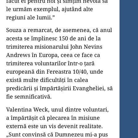
făcut ei pentru noi și simțim nevoia să
le urmăm exemplul, ajutând alte
regiuni ale lumii.”
Souza a remarcat, de asemenea, că anul
acesta se împlinesc 150 de ani de la
trimiterea misionarului John Nevins
Andrews în Europa, ceea ce face ca
trimiterea voluntarilor într-o țară
europeană din Fereastra 10/40, unde
există multe dificultăți în calea
predicării și împărtășirii Evangheliei, să
fie semnificativă.
Valentina Weck, unul dintre voluntari,
a împărtășit că plecarea în misiune
externă este un vis devenit realitate.
„Sunt convinsă că Dumnezeu mi-a pus