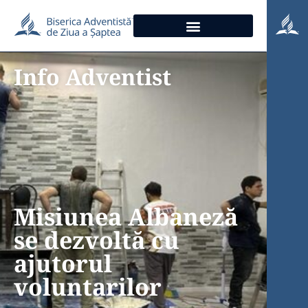
Info Adventist
Misiunea Albaneză
se dezvoltă cu
ajutorul
voluntarilor