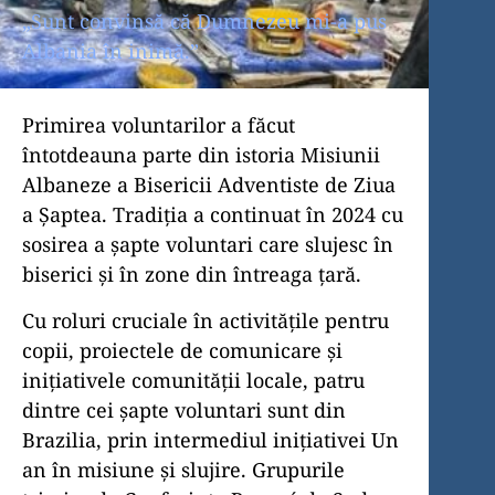
„Sunt convinsă că Dumnezeu mi-a pus
Albania în inimă.”
Primirea voluntarilor a făcut
întotdeauna parte din istoria Misiunii
Albaneze a Bisericii Adventiste de Ziua
a Șaptea. Tradiția a continuat în 2024 cu
sosirea a șapte voluntari care slujesc în
biserici și în zone din întreaga țară.
Cu roluri cruciale în activitățile pentru
copii, proiectele de comunicare și
inițiativele comunității locale, patru
dintre cei șapte voluntari sunt din
Brazilia, prin intermediul inițiativei Un
an în misiune și slujire. Grupurile