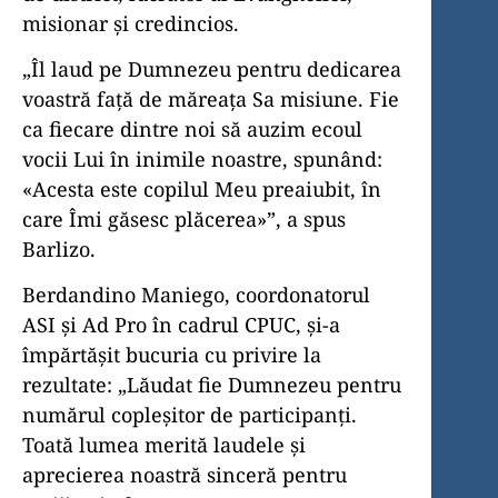
misionar și credincios.
„Îl laud pe Dumnezeu pentru dedicarea
voastră față de măreața Sa misiune. Fie
ca fiecare dintre noi să auzim ecoul
vocii Lui în inimile noastre, spunând:
«Acesta este copilul Meu preaiubit, în
care Îmi găsesc plăcerea»”, a spus
Barlizo.
Berdandino Maniego, coordonatorul
ASI și Ad Pro în cadrul CPUC, și-a
împărtășit bucuria cu privire la
rezultate: „Lăudat fie Dumnezeu pentru
numărul copleșitor de participanți.
Toată lumea merită laudele și
aprecierea noastră sinceră pentru