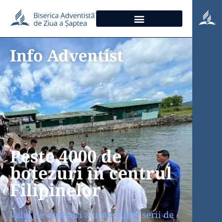
Info Adventist
Peste 4000 de
botezuri în centrul
Filipinelor
Valul de botezuri a urmat unei serii de