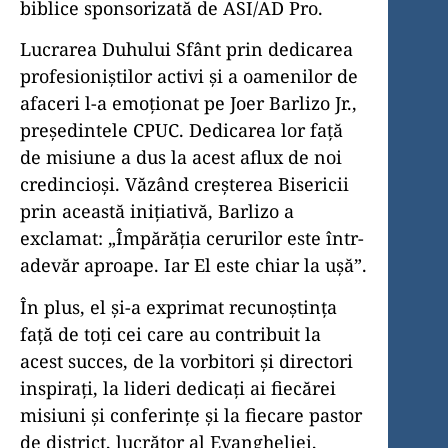
biblice sponsorizată de ASI/AD Pro.
Lucrarea Duhului Sfânt prin dedicarea
profesioniștilor activi și a oamenilor de
afaceri l-a emoționat pe Joer Barlizo Jr.,
președintele CPUC. Dedicarea lor față
de misiune a dus la acest aflux de noi
credincioși. Văzând creșterea Bisericii
prin această inițiativă, Barlizo a
exclamat: „Împărăția cerurilor este într-
adevăr aproape. Iar El este chiar la ușă”.
În plus, el și-a exprimat recunoștința
față de toți cei care au contribuit la
acest succes, de la vorbitori și directori
inspirați, la lideri dedicați ai fiecărei
misiuni și conferințe și la fiecare pastor
de district, lucrător al Evangheliei,