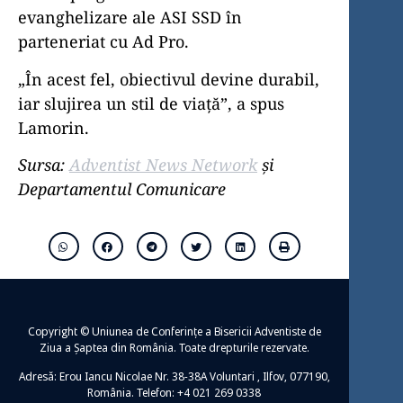
evanghelizare ale ASI SSD în
parteneriat cu Ad Pro.
„În acest fel, obiectivul devine durabil,
iar slujirea un stil de viață”, a spus
Lamorin.
Sursa:
Adventist News Network
și
Departamentul Comunicare
Copyright © Uniunea de Conferințe a Bisericii Adventiste de
Ziua a Șaptea din România. Toate drepturile rezervate.
Adresă: Erou Iancu Nicolae Nr. 38-38A Voluntari , Ilfov, 077190,
România. Telefon: +4 021 269 0338