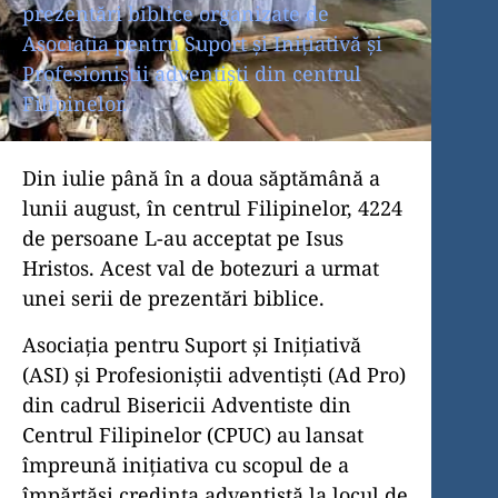
prezentări biblice organizate de
Asociația pentru Suport și Inițiativă și
Profesioniștii adventiști din centrul
Filipinelor.
Din iulie până în a doua săptămână a
lunii august, în centrul Filipinelor, 4224
de persoane L-au acceptat pe Isus
Hristos. Acest val de botezuri a urmat
unei serii de prezentări biblice.
Asociația pentru Suport și Inițiativă
(ASI) și Profesioniștii adventiști (Ad Pro)
din cadrul Bisericii Adventiste din
Centrul Filipinelor (CPUC) au lansat
împreună inițiativa cu scopul de a
împărtăși credința adventistă la locul de