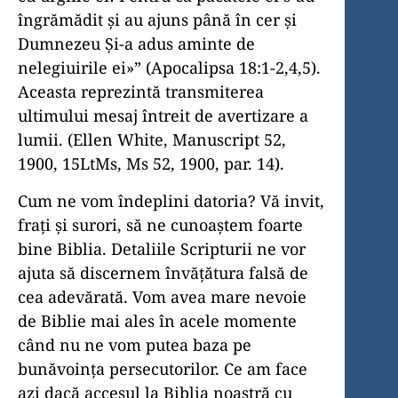
îngrămădit şi au ajuns până în cer şi
Dumnezeu Şi-a adus aminte de
nelegiuirile ei»” (Apocalipsa 18:1-2,4,5).
Aceasta reprezintă transmiterea
ultimului mesaj întreit de avertizare a
lumii. (Ellen White, Manuscript 52,
1900, 15LtMs, Ms 52, 1900, par. 14).
Cum ne vom îndeplini datoria? Vă invit,
frați și surori, să ne cunoaștem foarte
bine Biblia. Detaliile Scripturii ne vor
ajuta să discernem învățătura falsă de
cea adevărată. Vom avea mare nevoie
de Biblie mai ales în acele momente
când nu ne vom putea baza pe
bunăvoința persecutorilor. Ce am face
azi dacă accesul la Biblia noastră cu