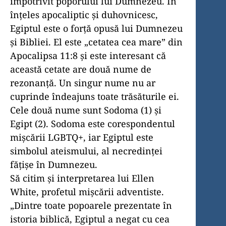
împotrivit poporului lui Dumnezeu. În
înțeles apocaliptic și duhovnicesc,
Egiptul este o forță opusă lui Dumnezeu
și Bibliei. El este „cetatea cea mare” din
Apocalipsa 11:8 și este interesant că
această cetate are două nume de
rezonanță. Un singur nume nu ar
cuprinde îndeajuns toate trăsăturile ei.
Cele două nume sunt Sodoma (1) și
Egipt (2). Sodoma este corespondentul
mișcării LGBTQ+, iar Egiptul este
simbolul ateismului, al necredinței
fățișe în Dumnezeu.
Să citim și interpretarea lui Ellen
White, profetul mișcării adventiste.
„Dintre toate popoarele prezentate în
istoria biblică, Egiptul a negat cu cea