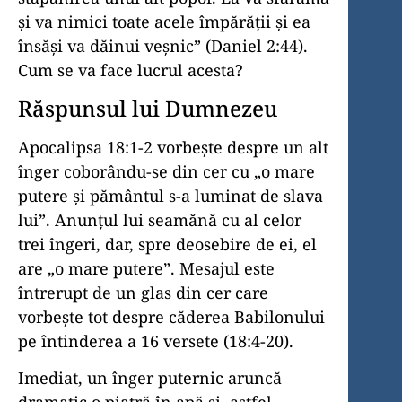
şi va nimici toate acele împărăţii şi ea
însăşi va dăinui veşnic” (Daniel 2:44).
Cum se va face lucrul acesta?
Răspunsul lui Dumnezeu
Apocalipsa 18:1-2 vorbește despre un alt
înger coborându-se din cer cu „o mare
putere și pământul s-a luminat de slava
lui”. Anunțul lui seamănă cu al celor
trei îngeri, dar, spre deosebire de ei, el
are „o mare putere”. Mesajul este
întrerupt de un glas din cer care
vorbește tot despre căderea Babilonului
pe întinderea a 16 versete (18:4-20).
Imediat, un înger puternic aruncă