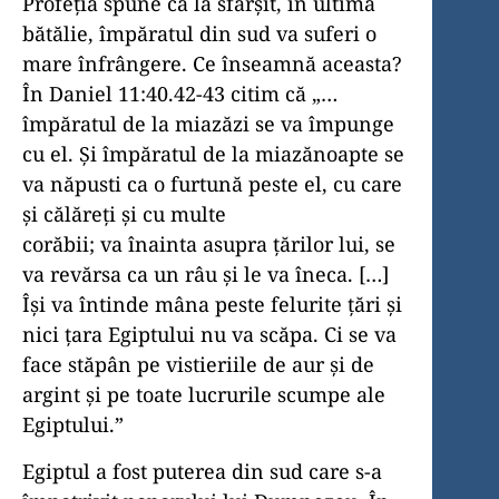
Profeția spune că la sfârșit, în ultima
bătălie, împăratul din sud va suferi o
mare înfrângere. Ce înseamnă aceasta?
În Daniel 11:40.42-43 citim că „…
împăratul de la miazăzi se va împunge
cu el. Şi împăratul de la miazănoapte se
va năpusti ca o furtună peste el, cu care
şi călăreţi şi cu multe
corăbii; va înainta asupra ţărilor lui, se
va revărsa ca un râu şi le va îneca. […]
Îşi va întinde mâna peste felurite ţări şi
nici ţara Egiptului nu va scăpa. Ci se va
face stăpân pe vistieriile de aur şi de
argint şi pe toate lucrurile scumpe ale
Egiptului.”
Egiptul a fost puterea din sud care s-a