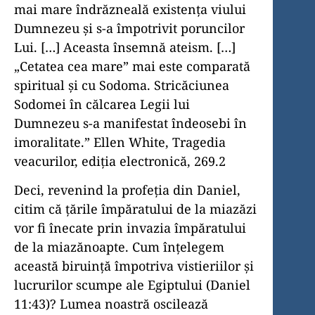
mai mare îndrăzneală existența viului
Dumnezeu și s-a împotrivit poruncilor
Lui. […] Aceasta însemnă ateism. […]
„Cetatea cea mare” mai este comparată
spiritual și cu Sodoma. Stricăciunea
Sodomei în călcarea Legii lui
Dumnezeu s-a manifestat îndeosebi în
imoralitate.” Ellen White, Tragedia
veacurilor, ediția electronică, 269.2
Deci, revenind la profeția din Daniel,
citim că țările împăratului de la miazăzi
vor fi înecate prin invazia împăratului
de la miazănoapte. Cum înțelegem
această biruință împotriva vistieriilor și
lucrurilor scumpe ale Egiptului (Daniel
11:43)? Lumea noastră oscilează