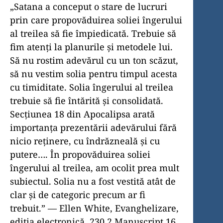
„Satana a conceput o stare de lucruri
prin care propovăduirea soliei îngerului
al treilea să fie împiedicată. Trebuie să
fim atenți la planurile și metodele lui.
Să nu rostim adevărul cu un ton scăzut,
să nu vestim solia pentru timpul acesta
cu timiditate. Solia îngerului al treilea
trebuie să fie întărită și consolidată.
Secțiunea 18 din Apocalipsa arată
importanța prezentării adevărului fără
nicio reținere, cu îndrăzneală și cu
putere…. În propovăduirea soliei
îngerului al treilea, am ocolit prea mult
subiectul. Solia nu a fost vestită atât de
clar și de categoric precum ar fi
trebuit.” — Ellen White, Evanghelizare,
ediția electronică, 230.2 Manuscript 16,