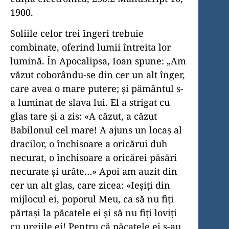
1900.
Soliile celor trei îngeri trebuie
combinate, oferind lumii întreita lor
lumină. În Apocalipsa, Ioan spune: „Am
văzut coborându-se din cer un alt înger,
care avea o mare putere; şi pământul s-
a luminat de slava lui. El a strigat cu
glas tare şi a zis: «A căzut, a căzut
Babilonul cel mare! A ajuns un locaş al
dracilor, o închisoare a oricărui duh
necurat, o închisoare a oricărei păsări
necurate şi urâte…» Apoi am auzit din
cer un alt glas, care zicea: «Ieşiţi din
mijlocul ei, poporul Meu, ca să nu fiţi
părtaşi la păcatele ei şi să nu fiţi loviţi
cu urgiile ei! Pentru că păcatele ei s-au