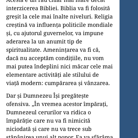
interzicerea Bibliei. Biblia va fi folosită
greșit la cele mai înalte niveluri. Religia
creștină va influența politicile mondiale
și, cu ajutorul guvernelor, va impune
aderarea la un anumit tip de
spiritualitate. Amenințarea va fi că,
dacă nu acceptăm condițiile, nu vom
mai putea îndeplini nici măcar cele mai
elementare activități ale stilului de
viață modern: cumpărarea și vânzarea.
Dar și Dumnezeu Își pregătește
ofensiva. „În vremea acestor împăraţi,
Dumnezeul cerurilor va ridica o
împărăţie care nu va fi nimicită
niciodată şi care nu va trece sub
stăpânirea unui alt popor. Ea va sfărâma