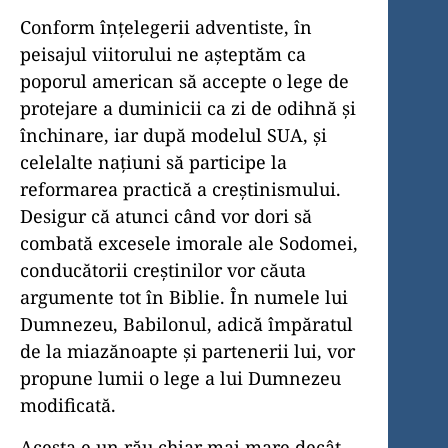
Conform înțelegerii adventiste, în
peisajul viitorului ne așteptăm ca
poporul american să accepte o lege de
protejare a duminicii ca zi de odihnă și
închinare, iar după modelul SUA, și
celelalte națiuni să participe la
reformarea practică a creștinismului.
Desigur că atunci când vor dori să
combată excesele imorale ale Sodomei,
conducătorii creștinilor vor căuta
argumente tot în Biblie. În numele lui
Dumnezeu, Babilonul, adică împăratul
de la miazănoapte și partenerii lui, vor
propune lumii o lege a lui Dumnezeu
modificată.
Acesta e un rău chiar mai mare decât