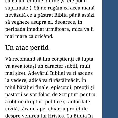
calculăm edițiile online (și ele pot fi
suprimate!). Să ne rugăm ca acea mână
nevăzută ce a păstrat Biblia până astăzi
să vegheze asupra ei, deoarece, în
perioada imediat următoare, miza va fi
mai mare ca oricând.
Un atac perfid
Vă recomand să fim conștienți că lupta
va avea totuși un caracter subtil, mult
mai șiret. Adevărul Bibliei va fi ascuns
la vedere, adică va fi răstălmăcit. În
toiul bătăliei finale, episcopii, preoții și
pastorii se vor folosi de Scripturi pentru
a obține drepturi politice și autoritate
civilă, făcând apel chiar la profețiile
despre venirea lui Hristos. Cu Biblia în