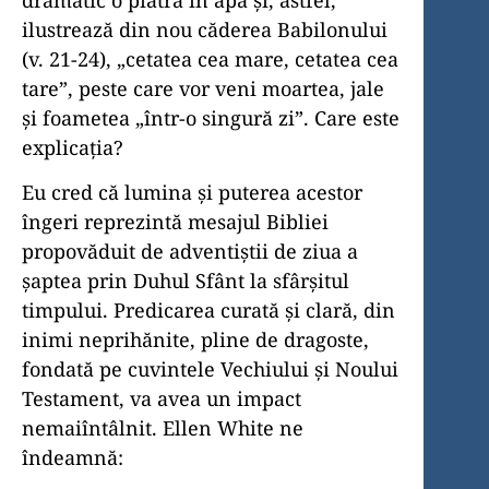
dramatic o piatră în apă și, astfel,
ilustrează din nou căderea Babilonului
(v. 21-24), „cetatea cea mare, cetatea cea
tare”, peste care vor veni moartea, jale
și foametea „într-o singură zi”. Care este
explicația?
Eu cred că lumina și puterea acestor
îngeri reprezintă mesajul Bibliei
propovăduit de adventiștii de ziua a
șaptea prin Duhul Sfânt la sfârșitul
timpului. Predicarea curată și clară, din
inimi neprihănite, pline de dragoste,
fondată pe cuvintele Vechiului și Noului
Testament, va avea un impact
nemaiîntâlnit. Ellen White ne
îndeamnă: