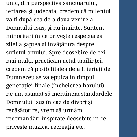
unic, din perspectiva sanctuarului,
iertarea și judecata, credem că mileniul
va fi după cea de-a doua venire a
Domnului Isus, și nu înainte. Suntem
minoritari în ce privește respectarea
zilei a șaptea și învățătura despre
sufletul omului. Spre deosebire de cei
mai mulți, practicăm actul umilinței,
credem că posibilitatea de a fi iertați de
Dumnezeu se va epuiza în timpul
generației finale (încheierea harului),
ne-am asumat să menținem standardele
Domnului Isus în caz de divorț și
recăsătorire, vrem să urmăm
recomandări inspirate deosebite în ce
privește muzica, recreația etc.