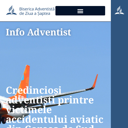
Info Adventist
Credincioși
adventiști printre
victimele
accidentului aviatic