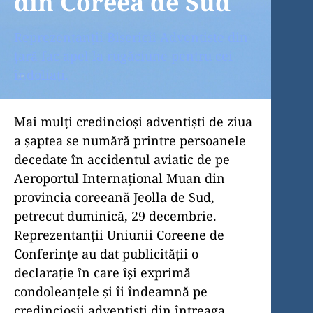
din Coreea de Sud
Reprezentanții Bisericii Adventiste din
țară fac apel la rugăciune pentru cei
îndoliați.
Mai mulți credincioși adventiști de ziua
a șaptea se numără printre persoanele
decedate în accidentul aviatic de pe
Aeroportul Internațional Muan din
provincia coreeană Jeolla de Sud,
petrecut duminică, 29 decembrie.
Reprezentanții Uniunii Coreene de
Conferințe au dat publicității o
declarație în care își exprimă
condoleanțele și îi îndeamnă pe
credincioșii adventiști din întreaga