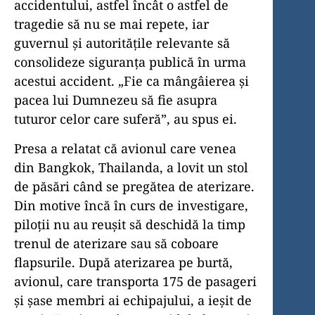
accidentului, astfel încât o astfel de
tragedie să nu se mai repete, iar
guvernul și autoritățile relevante să
consolideze siguranța publică în urma
acestui accident. „Fie ca mângâierea și
pacea lui Dumnezeu să fie asupra
tuturor celor care suferă”, au spus ei.
Presa a relatat că avionul care venea
din Bangkok, Thailanda, a lovit un stol
de păsări când se pregătea de aterizare.
Din motive încă în curs de investigare,
piloții nu au reușit să deschidă la timp
trenul de aterizare sau să coboare
flapsurile. După aterizarea pe burtă,
avionul, care transporta 175 de pasageri
și șase membri ai echipajului, a ieșit de