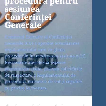
procedură pentru
sesiunea
Conferinței
Generale
Comitetul Executiv al Conferinței
Generale (CG) a aprobat actualizarea
regulamentului care va ghida
procedurile la următoarea sesiune a GC.
Revizuirile abordează aspecte
procedurale cheie, precum solicitările
de respectare a Regulamentului de
procedură, metodele de vot și regulile
cu privire la cvorum.