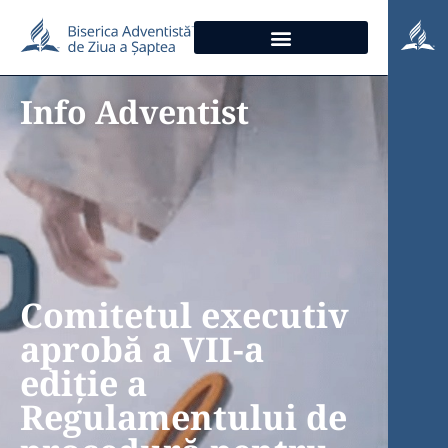
Info Adventist
Comitetul executiv
aprobă a VII-a
ediție a
Regulamentului de