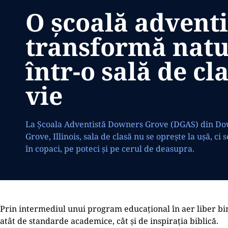
O școală adventi
transformă nat
într-o sală de cl
vie
La Școala Adventistă Downers Grove (DGAS) din D
Grove, Illinois, sala de clasă nu se oprește la ușă, ci 
în copaci, pe poteci și pe cerul de deasupra.
Prin intermediul unui program educațional în aer liber bin
atât de standarde academice, cât și de inspirația biblică.