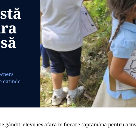
stă
ura
asă
owners
se extinde
e gândit, elevii ies afară în fiecare săptămână pentru a în