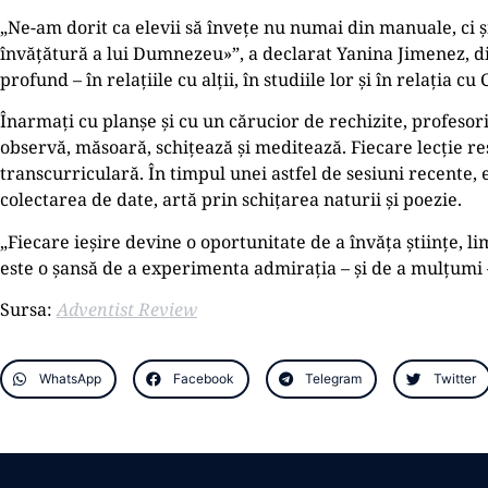
„Ne-am dorit ca elevii să învețe nu numai din manuale, ci 
învățătură a lui Dumnezeu»”, a declarat Yanina Jimenez, di
profund – în relațiile cu alții, în studiile lor și în relația cu
Înarmați cu planșe și cu un cărucior de rechizite, profesorii
observă, măsoară, schițează și meditează. Fiecare lecție r
transcurriculară. În timpul unei astfel de sesiuni recente
colectarea de date, artă prin schițarea naturii și poezie.
„Fiecare ieșire devine o oportunitate de a învăța științe, li
este o șansă de a experimenta admirația – și de a mulțumi
Sursa:
Adventist Review
WhatsApp
Facebook
Telegram
Twitter