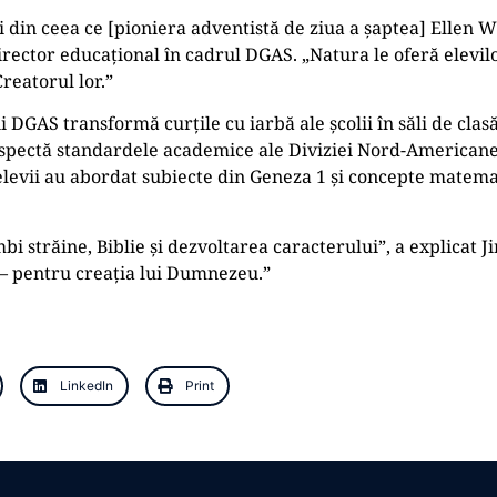
și din ceea ce [pioniera adventistă de ziua a șaptea] Elle
rector educațional în cadrul DGAS. „Natura le oferă elevilo
 Creatorul lor.”
 DGAS transformă curțile cu iarbă ale școlii în săli de clasă
espectă standardele academice ale Diviziei Nord-Americane 
, elevii au abordat subiecte din Geneza 1 și concepte matem
mbi străine, Biblie și dezvoltarea caracterului”, a explicat 
 – pentru creația lui Dumnezeu.”
LinkedIn
Print