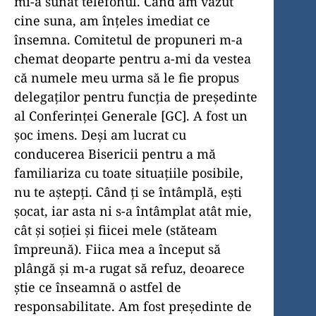
mi-a sunat telefonul. Când am văzut
cine suna, am înțeles imediat ce
însemna. Comitetul de propuneri m-a
chemat deoparte pentru a-mi da vestea
că numele meu urma să le fie propus
delegaților pentru funcția de președinte
al Conferinței Generale [GC]. A fost un
șoc imens. Deși am lucrat cu
conducerea Bisericii pentru a mă
familiariza cu toate situațiile posibile,
nu te aștepți. Când ți se întâmplă, ești
șocat, iar asta ni s-a întâmplat atât mie,
cât și soției și fiicei mele (stăteam
împreună). Fiica mea a început să
plângă și m-a rugat să refuz, deoarece
știe ce înseamnă o astfel de
responsabilitate. Am fost președinte de