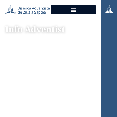
Info Adventist
„Dumnezeu va face
tot ce este necesar
pentru ca noi să
mergem înainte”