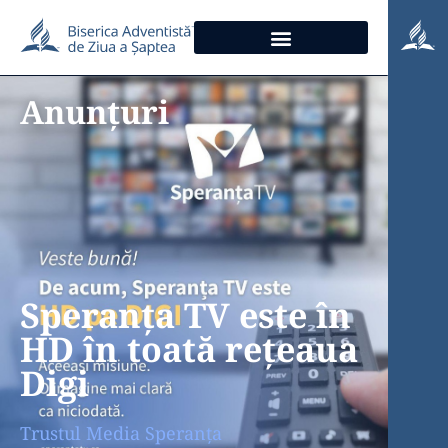
Anunțuri
Speranța TV este în
HD în toată rețeaua
Digi
Trustul Media Speranța