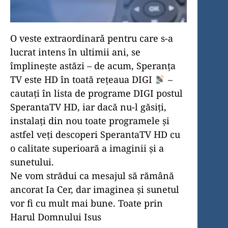
O veste extraordinarǎ pentru care s-a
lucrat intens în ultimii ani, se
împlinește astăzi – de acum, Speranța
TV este HD în toată rețeaua DIGI
–
cautați în lista de programe DIGI postul
SperantaTV HD, iar dacă nu-l găsiți,
instalați din nou toate programele și
astfel veți descoperi SperantaTV HD cu
o calitate superioară a imaginii și a
sunetului.
Ne vom strădui ca mesajul să rămână
ancorat Ia Cer, dar imaginea şi sunetul
vor fi cu mult mai bune. Toate prin
Harul Domnului Isus