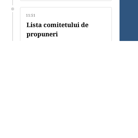
11:51
Lista comitetului de
propuneri
Comitetul de propuneri a venit cu
urmatoarele nume în fața Adunării
Elective. În acest moment se ia
votul din partea delegaților.
Revenim cu rezultatul final al
votului.
Școala de Sabat și Lucrare
personală - Daniel Brînzan
Marius Andrei - Asociația Pastorală
și Familie
Tineret - loan - Gelu Poenariu