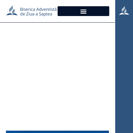
LIVE TEXT – A 20-a
Adunare Generală
Electivă – Brașov, 21
– 22 aprilie 2024