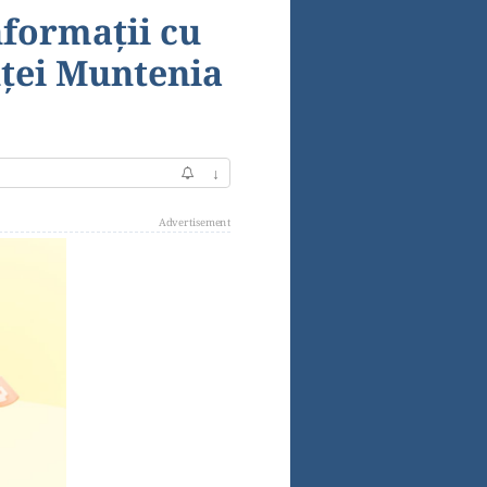
nformații cu
nței Muntenia
↓
Advertisement