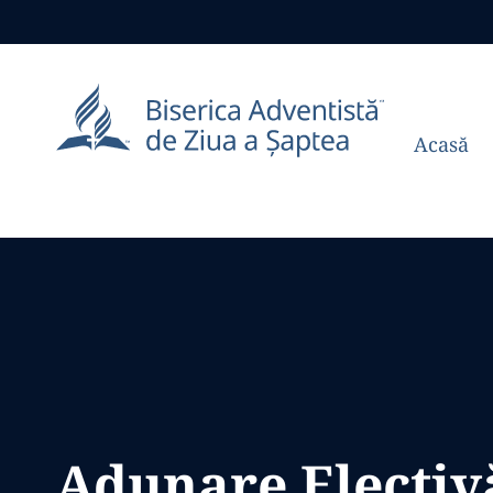
Acasă
Adunare Electiv