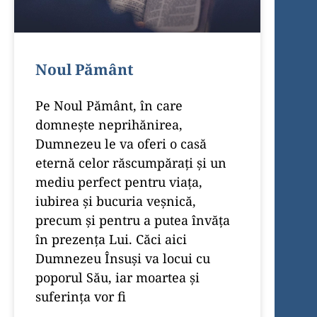
Noul Pământ
Pe Noul Pământ, în care
domneşte neprihă­nirea,
Dumnezeu le va oferi o casă
eternă celor răscumpăraţi şi un
mediu perfect pentru viaţa,
iubirea şi bucuria veşnică,
precum şi pentru a putea învăţa
în prezenţa Lui. Căci aici
Dumnezeu Însuşi va locui cu
poporul Său, iar moartea şi
suferinţa vor fi