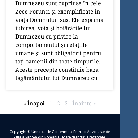
Dumnezeu sunt cuprinse în cele
Zece Porunci şi exemplificate în
viaţa Domnului Isus. Ele exprimă
iubirea, voia şi hotărârile lui
Dumnezeu cu privire la
comportamentul şi relaţiile
umane şi sunt obligatorii pentru
toţi oamenii din toate timpurile.
Aceste precepte constituie baza
legământului lui Dumnezeu cu
« Înapoi
1
2
3
Înainte »
Copyright © Uniunea de Conferințe a Bisericii Adventiste de
Ziua a Șaptea din România. Toate drepturile rezervate.