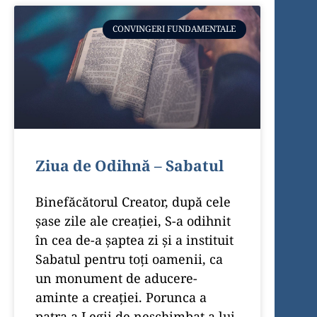
CONVINGERI FUNDAMENTALE
Ziua de Odihnă – Sabatul
Binefăcătorul Creator, după cele
şase zile ale creaţiei, S-a odihnit
în cea de-a şaptea zi şi a instituit
Sabatul pentru toţi oamenii, ca
un monument de aducere-
aminte a creaţiei. Porunca a
patra a Legii de neschimbat a lui