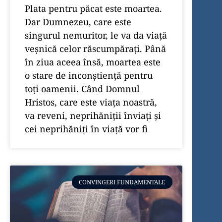
Plata pentru păcat este moartea.
Dar Dumnezeu, care este
singurul nemuritor, le va da viaţă
veşnică celor răscumpăraţi. Până
în ziua aceea însă, moartea este
o stare de inconştienţă pentru
toţi oamenii. Când Domnul
Hristos, care este viaţa noastră,
va reveni, neprihăniţii înviaţi şi
cei neprihăniţi în viaţă vor fi
CONVINGERI FUNDAMENTALE