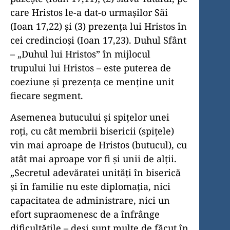
care Hristos le-a dat-o urmaşilor Săi
(Ioan 17,22) şi (3) prezenţa lui Hristos în
cei credincioşi (Ioan 17,23). Duhul Sfânt
– „Duhul lui Hristos” în mijlocul
trupului lui Hristos – este puterea de
coeziune şi prezenţa ce menţine unit
fiecare segment.
Asemenea butucului şi spiţelor unei
roţi, cu cât membrii bisericii (spiţele)
vin mai aproape de Hristos (butucul), cu
atât mai aproape vor fi şi unii de alţii.
„Secretul adevăratei unităţi în biserică
şi în familie nu este diplomaţia, nici
capacitatea de administrare, nici un
efort supraomenesc de a înfrânge
dificultăţile – deşi sunt multe de făcut în