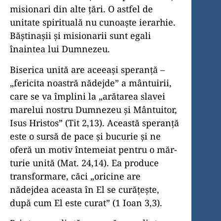
misionari din alte ţări. O astfel de
unitate spirituală nu cunoaşte ierarhie.
Băştinaşii şi misionarii sunt egali
înaintea lui Dumnezeu.
Biserica unită are aceeaşi speranţă –
„fericita noastră nădejde” a mântuirii,
care se va împlini la „arătarea slavei
marelui nostru Dumnezeu şi Mântuitor,
Isus Hristos” (Tit 2,13). Această speranţă
este o sursă de pace şi bucurie şi ne
oferă un motiv întemeiat pentru o măr­
turie unită (Mat. 24,14). Ea produce
transformare, căci „oricine are
nădejdea aceasta în El se curăţeşte,
după cum El este curat” (1 Ioan 3,3).