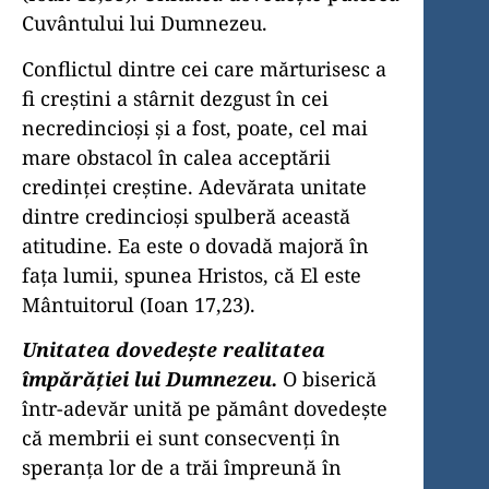
Cuvântului lui Dumnezeu.
Conflictul dintre cei care mărturisesc a
fi creştini a stârnit dezgust în cei
necredincioşi şi a fost, poate, cel mai
mare obstacol în calea acceptării
credinţei creştine. Adevărata unitate
dintre credincioşi spulberă această
atitudine. Ea este o dovadă majoră în
faţa lumii, spunea Hristos, că El este
Mântuitorul (Ioan 17,23).
Unitatea dovedeşte realitatea
împărăţiei lui Dumnezeu.
O biserică
într-adevăr unită pe pământ dovedeşte
că membrii ei sunt consecvenţi în
speranţa lor de a trăi împreună în