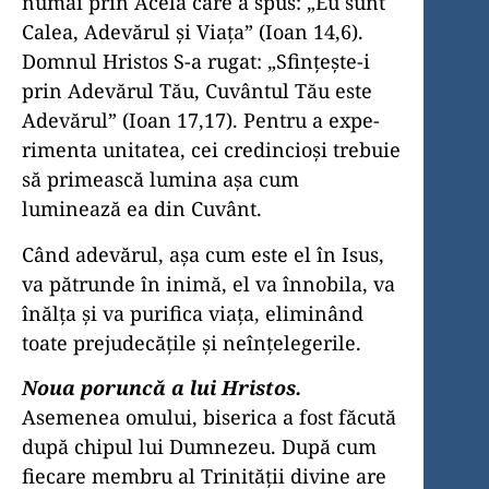
numai prin Acela care a spus: „Eu sunt
Calea, Adevărul şi Viaţa” (Ioan 14,6).
Domnul Hristos S-a rugat: „Sfinţeşte-i
prin Ade­vărul Tău, Cuvântul Tău este
Adevărul” (Ioan 17,17). Pentru a expe­
rimenta unitatea, cei credincioşi trebuie
să primească lumina aşa cum
luminează ea din Cuvânt.
Când adevărul, aşa cum este el în Isus,
va pătrunde în inimă, el va înnobila, va
înălţa şi va purifica viaţa, eliminând
toate prejudecăţile şi neînţelegerile.
Noua poruncă a lui Hristos.
Asemenea omului, biserica a fost făcută
după chipul lui Dumnezeu. După cum
fiecare membru al Trinităţii divine are