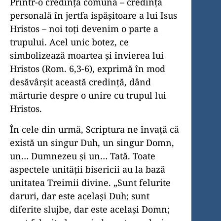
Printr-o credinţă comună – credinţa
personală în jertfa ispăşitoare a lui Isus
Hristos – noi toţi devenim o parte a
trupului. Acel unic botez, ce
simbolizează moartea şi învierea lui
Hristos (Rom. 6,3-6), exprimă în mod
desăvârşit această credinţă, dând
mărturie despre o unire cu trupul lui
Hristos.
În cele din urmă, Scriptura ne învaţă că
există un singur Duh, un singur Domn,
un… Dumnezeu şi un… Tată. Toate
aspectele unităţii bisericii au la bază
unitatea Treimii divine. „Sunt felurite
daruri, dar este acelaşi Duh; sunt
diferite slujbe, dar este acelaşi Domn;