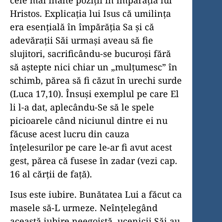
Hristos. Explicaţia lui Isus că umilinţa
era esenţială în împărăţia Sa şi că
adevăraţii Săi urmaşi aveau să fie
slujitori, sacrificându-se bucuroşi fără
să aştepte nici chiar un „mulţumesc” în
schimb, părea să fi căzut în urechi surde
(Luca 17,10). Însuşi exemplul pe care El
li l-a dat, aplecându-Se să le spele
picioarele când niciunul dintre ei nu
făcuse acest lucru din cauza
înţelesurilor pe care le-ar fi avut acest
gest, părea că fusese în zadar (vezi cap.
16 al cărţii de faţă).
Isus este iubire. Bunătatea Lui a făcut ca
masele să-L urmeze. Neînţelegând
această iubire neegoistă, ucenicii Săi au