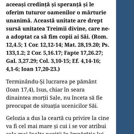
aceeaşi credinţă şi speranţă şi le
oferim tuturor oamenilor o mărturie
unanimă. Această unitate are drept
sursă unitatea Treimii divine, care ne-
a adoptat ca să fim copii ai Săi. (Rom.
12,4.5; 1 Cor. 12,12-14; Mat. 28,19.20; Ps.
133,1.2; 2 Cor. 5,16.17; Fapte 17,26.27;
Gal. 3,27.29; Col. 3,10-15; Ef. 4,14-16;
4,1-6; Ioan 17,20-23.)
Terminându-Şi lucrarea pe pământ
(Ioan 17,4), Isus, chiar în seara
dinaintea morţii Sale, nu înceta să fie
preocupat de situaţia ucenicilor Săi.
Gelozia a dus la ceartă cu privire la cine
va fi cel mai mare şi cui i se vor atribui
cele mai înalte poziţii în împărăţia lui