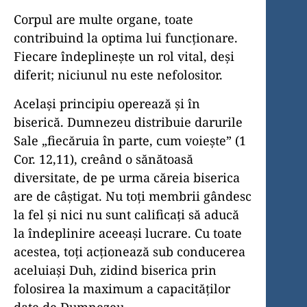
Corpul are multe organe, toate
contribuind la optima lui funcţio­nare.
Fiecare îndeplineşte un rol vital, deşi
diferit; niciunul nu este nefolositor.
Acelaşi principiu operează şi în
biserică. Dumnezeu distribuie darurile
Sale „fiecăruia în parte, cum voieşte” (1
Cor. 12,11), creând o sănătoasă
diversitate, de pe urma căreia biserica
are de câştigat. Nu toţi membrii gândesc
la fel şi nici nu sunt calificaţi să aducă
la îndeplinire aceeaşi lucrare. Cu toate
acestea, toţi acţionează sub conducerea
aceluiaşi Duh, zidind biserica prin
folosirea la maximum a capacităţilor
date de Dumnezeu.