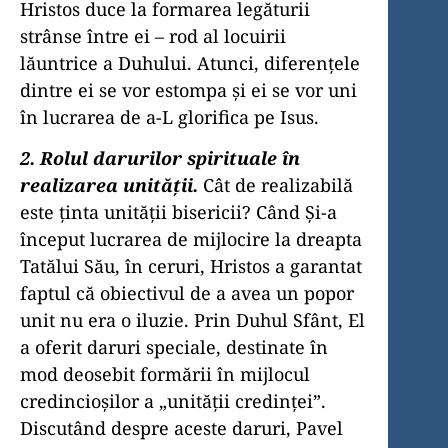
Hristos duce la formarea legăturii
strânse între ei – rod al locuirii
lăuntrice a Duhului. Atunci, diferenţele
dintre ei se vor estompa şi ei se vor uni
în lucrarea de a-L glorifica pe Isus.
2. Rolul darurilor spirituale în
realizarea unităţii.
Cât de realizabilă
este ţinta unităţii bisericii? Când Şi-a
început lucrarea de mijlocire la dreapta
Tatălui Său, în ceruri, Hristos a garantat
faptul că obiectivul de a avea un popor
unit nu era o iluzie. Prin Duhul Sfânt, El
a oferit daruri speciale, destinate în
mod deosebit formării în mijlocul
credincioşilor a „unităţii credinţei”.
Discutând despre aceste daruri, Pavel