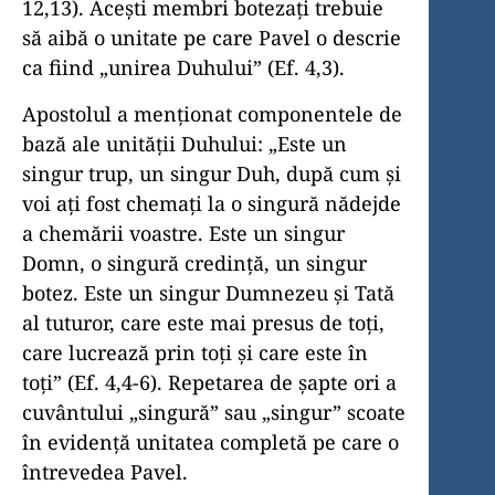
12,13). Aceşti membri botezaţi trebuie
să aibă o unitate pe care Pavel o descrie
ca fiind „unirea Duhului” (Ef. 4,3).
Apostolul a menţionat componentele de
bază ale unităţii Duhului: „Este un
singur trup, un singur Duh, după cum şi
voi aţi fost chemaţi la o singură nădejde
a chemării voastre. Este un singur
Domn, o singură credinţă, un singur
botez. Este un singur Dumnezeu şi Tată
al tuturor, care este mai presus de toţi,
care lucrează prin toţi şi care este în
toţi” (Ef. 4,4-6). Repetarea de şapte ori a
cuvântului „singură” sau „singur” scoate
în evidenţă unitatea completă pe care o
între­vedea Pavel.