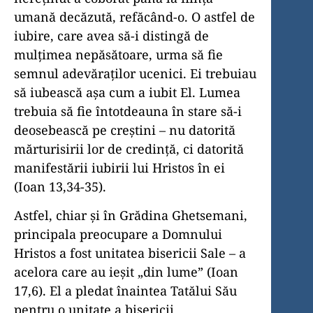
umană decăzută, refăcând-o. O astfel de
iubire, care avea să-i distingă de
mulţimea nepăsătoare, urma să fie
semnul adevăraţilor ucenici. Ei trebuiau
să iubească aşa cum a iubit El. Lumea
trebuia să fie întotdeauna în stare să-i
deosebească pe creştini – nu datorită
mărturisirii lor de credinţă, ci datorită
manifestării iubirii lui Hristos în ei
(Ioan 13,34-35).
Astfel, chiar şi în Grădina Ghetsemani,
principala preocupare a Domnului
Hristos a fost unitatea bisericii Sale – a
acelora care au ieşit „din lume” (Ioan
17,6). El a pledat înaintea Tatălui Său
pentru o unitate a bisericii