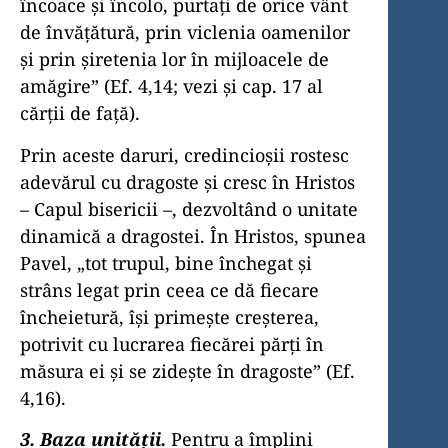
încoace şi încolo, purtaţi de orice vânt
de învăţătură, prin viclenia oamenilor
şi prin şiretenia lor în mijloacele de
amăgire” (Ef. 4,14; vezi şi cap. 17 al
cărţii de faţă).
Prin aceste daruri, credincioşii rostesc
adevărul cu dragoste şi cresc în Hristos
– Capul bisericii –, dezvoltând o unitate
dinamică a dragostei. În Hristos, spunea
Pavel, „tot trupul, bine închegat şi
strâns legat prin ceea ce dă fiecare
încheietură, îşi primeşte creşterea,
potrivit cu lucrarea fiecărei părţi în
măsura ei şi se zideşte în dragoste” (Ef.
4,16).
3. Baza unităţii.
Pentru a împlini