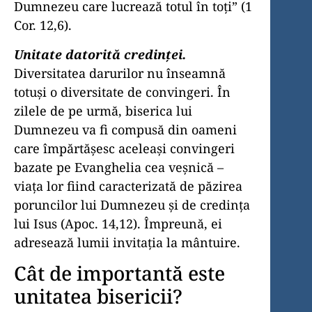
Dumnezeu care lucrează totul în toţi” (1
Cor. 12,6).
Unitate datorită credinţei.
Diversitatea darurilor nu înseamnă
totuşi o diversitate de convingeri. În
zilele de pe urmă, biserica lui
Dumnezeu va fi compusă din oameni
care împărtăşesc aceleaşi convingeri
bazate pe Evanghelia cea veşnică –
viaţa lor fiind caracte­rizată de păzirea
poruncilor lui Dumnezeu şi de credinţa
lui Isus (Apoc. 14,12). Împreună, ei
adresează lumii invitaţia la mântuire.
Cât de importantă este
unitatea bisericii?