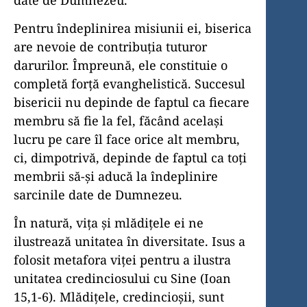
Pentru îndeplinirea misiunii ei, biserica
are nevoie de contribuţia tuturor
darurilor. Împreună, ele constituie o
completă forţă evanghelistică. Succesul
bisericii nu depinde de faptul ca fiecare
membru să fie la fel, făcând acelaşi
lucru pe care îl face orice alt membru,
ci, dimpotrivă, depinde de faptul ca toţi
membrii să-şi aducă la îndeplinire
sarcinile date de Dumnezeu.
În natură, viţa şi mlădiţele ei ne
ilustrează unitatea în diversitate. Isus a
folosit metafora viţei pentru a ilustra
unitatea credinciosului cu Sine (Ioan
15,1-6). Mlădiţele, credincioşii, sunt