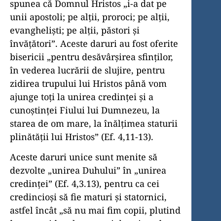
spunea că Domnul Hristos „i-a dat pe
unii apostoli; pe alţii, proroci; pe alţii,
evanghelişti; pe alţii, păstori şi
învăţători”. Aceste daruri au fost oferite
bisericii „pentru desăvârşirea sfinţilor,
în vederea lucrării de slujire, pentru
zidirea trupului lui Hristos până vom
ajunge toţi la unirea credinţei şi a
cunoştinţei Fiului lui Dumnezeu, la
starea de om mare, la înălţimea staturii
plinătăţii lui Hristos” (Ef. 4,11-13).
Aceste daruri unice sunt menite să
dezvolte „unirea Duhului” în „unirea
credinţei” (Ef. 4,3.13), pentru ca cei
credincioşi să fie maturi şi statornici,
astfel încât „să nu mai fim copii, plutind