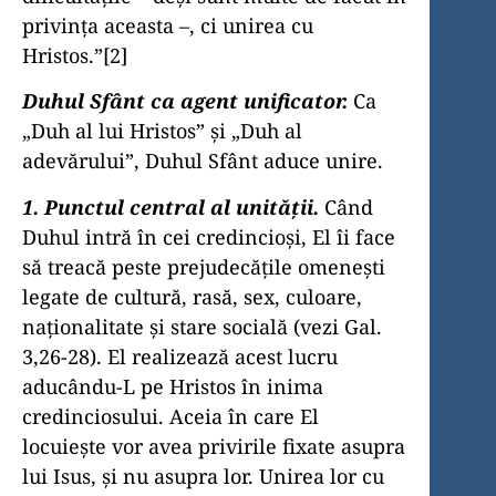
privinţa aceasta –, ci unirea cu
Hristos.”[2]
Duhul Sfânt ca agent unificator.
Ca
„Duh al lui Hristos” şi „Duh al
adevărului”, Duhul Sfânt aduce unire.
1. Punctul central al unităţii.
Când
Duhul intră în cei credincioşi, El îi face
să treacă peste prejudecăţile omeneşti
legate de cultură, rasă, sex, culoare,
naţionalitate şi stare socială (vezi Gal.
3,26-28). El realizează acest lucru
aducându-L pe Hristos în inima
credinciosului. Aceia în care El
locuieşte vor avea privirile fixate asupra
lui Isus, şi nu asupra lor. Unirea lor cu