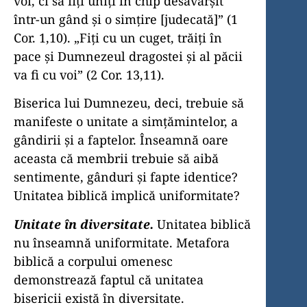
voi, ci să fiţi uniţi în chip desăvârşit
într-un gând şi o simţire [judecată]” (1
Cor. 1,10). „Fiţi cu un cuget, trăiţi în
pace şi Dumnezeul dragostei şi al păcii
va fi cu voi” (2 Cor. 13,11).
Biserica lui Dumnezeu, deci, trebuie să
manifeste o unitate a simţămintelor, a
gândirii şi a faptelor. Înseamnă oare
aceasta că membrii trebuie să aibă
sentimente, gânduri şi fapte identice?
Unitatea biblică implică uniformitate?
Unitate în diversitate.
Unitatea biblică
nu înseamnă uniformitate. Metafora
biblică a corpului omenesc
demonstrează faptul că unitatea
bisericii există în diversitate.