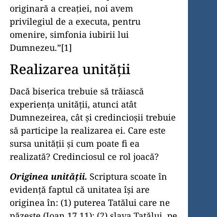
originară a creaţiei, noi avem
privilegiul de a executa, pentru
omenire, simfonia iubirii lui
Dumnezeu.”[1]
Realizarea unităţii
Dacă biserica trebuie să trăiască
experienţa unităţii, atunci atât
Dumnezeirea, cât şi credincioşii trebuie
să participe la realizarea ei. Care este
sursa unităţii şi cum poate fi ea
realizată? Credinciosul ce rol joacă?
Originea unităţii.
Scriptura scoate în
evidenţă faptul că unitatea îşi are
originea în: (1) puterea Tatălui care ne
păzeşte (Ioan 17,11); (2) slava Tatălui, pe