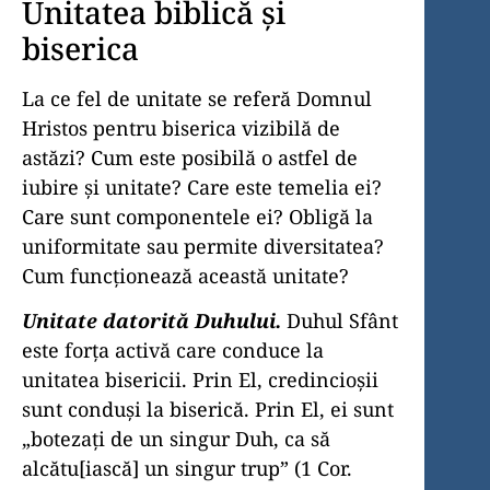
Unitatea biblică şi
biserica
La ce fel de unitate se referă Domnul
Hristos pentru biserica vizibilă de
astăzi? Cum este posibilă o astfel de
iubire şi unitate? Care este temelia ei?
Care sunt componentele ei? Obligă la
uniformitate sau permite diversitatea?
Cum funcţionează această unitate?
Unitate datorită Duhului.
Duhul Sfânt
este forţa activă care conduce la
unitatea bisericii. Prin El, credincioşii
sunt conduşi la biserică. Prin El, ei sunt
„botezaţi de un singur Duh, ca să
alcătu[iască] un singur trup” (1 Cor.