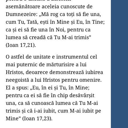
asemănătoare aceleia cunoscute de
Dumnezeire: „Mă rog ca toţi să fie una,
cum Tu, Tată, eşti în Mine şi Eu, în Tine;
ca şi ei să fie una în Noi, pentru ca
lumea să creadă că Tu M-ai trimis”
(Ioan 17,21).
O astfel de unitate e instrumentul cel
mai puternic de mărturisire a lui
Hristos, deoarece demonstrează iubirea
neegoistă a lui Hristos pentru omenire.
El a spus: „Eu, în ei şi Tu, în Mine;
pentru ca ei să fie în chip desăvârşit
una, ca să cunoască lumea că Tu M-ai
trimis şi că i-ai iubit, cum M-ai iubit pe
Mine” (Ioan 17,23).