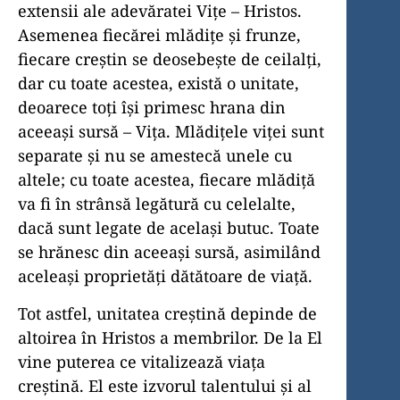
extensii ale adevăratei Viţe – Hristos.
Asemenea fiecărei mlădiţe şi frunze,
fiecare creştin se deosebeşte de ceilalţi,
dar cu toate acestea, există o unitate,
deoa­rece toţi îşi primesc hrana din
aceeaşi sursă – Viţa. Mlădiţele viţei sunt
separate şi nu se amestecă unele cu
altele; cu toate acestea, fiecare mlădiţă
va fi în strânsă legătură cu celelalte,
dacă sunt le­gate de acelaşi butuc. Toate
se hrănesc din aceeaşi sursă, asimilând
aceleaşi proprietăţi dătătoare de viaţă.
Tot astfel, unitatea creştină depinde de
altoirea în Hristos a membrilor. De la El
vine puterea ce vitalizează viaţa
creştină. El este izvorul talentului şi al