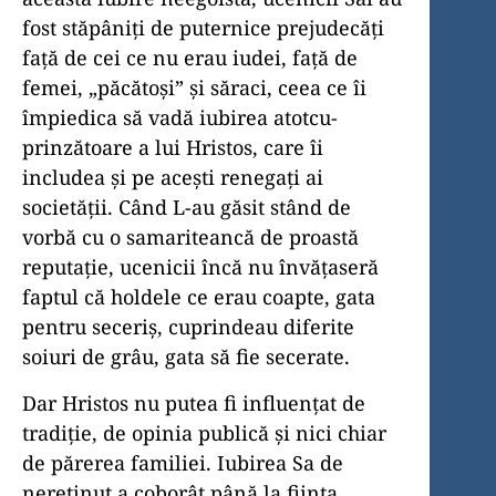
fost stă­pâ­niţi de puternice prejudecăţi
faţă de cei ce nu erau iudei, faţă de
femei, „păcătoşi” şi săraci, ceea ce îi
împiedica să vadă iubirea atotcu­
prinzătoare a lui Hristos, care îi
includea şi pe aceşti renegaţi ai
societăţii. Când L-au găsit stând de
vorbă cu o samariteancă de proastă
reputaţie, ucenicii încă nu învăţaseră
faptul că holdele ce erau coapte, gata
pentru seceriş, cuprindeau diferite
soiuri de grâu, gata să fie secerate.
Dar Hristos nu putea fi influenţat de
tradiţie, de opinia publică şi nici chiar
de părerea familiei. Iubirea Sa de
nereţinut a coborât până la fiinţa