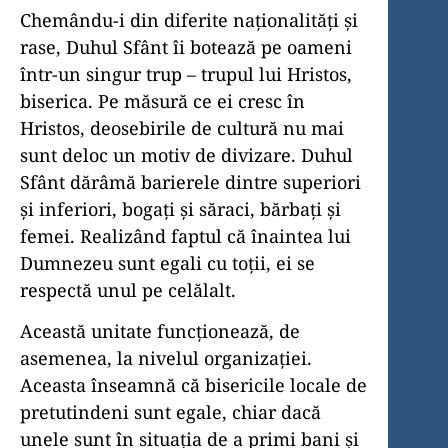
Chemându-i din diferite naţionalităţi şi
rase, Duhul Sfânt îi botează pe oameni
într-un singur trup – trupul lui Hristos,
biserica. Pe măsură ce ei cresc în
Hristos, deosebirile de cultură nu mai
sunt deloc un motiv de divizare. Duhul
Sfânt dărâmă barierele dintre superiori
şi inferiori, bogaţi şi săraci, bărbaţi şi
femei. Realizând faptul că înaintea lui
Dumnezeu sunt egali cu toţii, ei se
respectă unul pe celălalt.
Această unitate funcţionează, de
asemenea, la nivelul organizaţiei.
Aceasta înseamnă că bisericile locale de
pretutindeni sunt egale, chiar dacă
unele sunt în situaţia de a primi bani şi