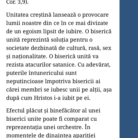
Cor. 3,9).
Unitatea creştină lansează o provocare
lumii noastre din ce în ce mai divizate
de un egoism lipsit de iubire. O biserică
unită re­pre­zintă soluţia pentru o
societate dezbinată de cultură, rasă, sex
şi naţiona­litate. O biserică unită va
rezista atacurilor satanice. Cu adevărat,
puterile întunericului sunt
neputincioase împotriva bisericii ai
cărei membri se iubesc unii pe alţii, aşa
după cum Hristos i-a iubit pe ei.
Efectul plăcut şi binefăcător al unei
biserici unite poate fi comparat cu
reprezentaţia unei orchestre. În
momentele de dinaintea apariţiei