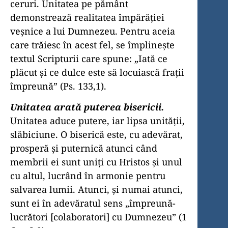
ceruri. Unitatea pe pământ
demonstrează realitatea împărăţiei
veşnice a lui Dumnezeu. Pentru aceia
care trăiesc în acest fel, se împlineşte
textul Scripturii care spune: „Iată ce
plăcut şi ce dulce este să locuiască fraţii
împreună” (Ps. 133,1).
Unitatea arată puterea bisericii.
Unitatea aduce putere, iar lipsa unităţii,
slăbiciune. O biserică este, cu adevărat,
prosperă şi puternică atunci când
membrii ei sunt uniţi cu Hristos şi unul
cu altul, lucrând în armonie pentru
salvarea lumii. Atunci, şi numai atunci,
sunt ei în adevăratul sens „împreună-
lucrători [colaboratori] cu Dumnezeu” (1