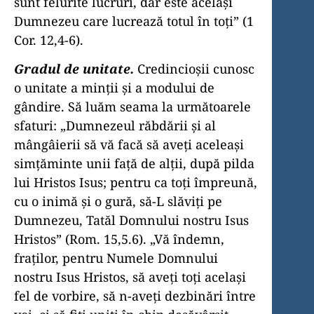
sunt felurite lucruri, dar este acelaşi
Dumnezeu care lucrează totul în toţi” (1
Cor. 12,4-6).
Gradul de unitate.
Credincioşii cunosc
o unitate a minţii şi a modului de
gândire. Să luăm seama la următoarele
sfaturi: „Dumnezeul răbdării şi al
mângâierii să vă facă să aveţi aceleaşi
simţăminte unii faţă de alţii, după pilda
lui Hristos Isus; pentru ca toţi împreună,
cu o inimă şi o gură, să-L slăviţi pe
Dumnezeu, Tatăl Domnului nostru Isus
Hristos” (Rom. 15,5.6). „Vă îndemn,
fraţilor, pentru Numele Domnului
nostru Isus Hristos, să aveţi toţi acelaşi
fel de vorbire, să n-aveţi dezbinări între