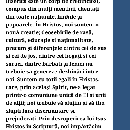
Biserica este un corp de credincioşi,
compus din mulţi membri, chemaţi
din toate naţiunile, limbile şi
popoarele. În Hristos, noi suntem o
nouă creaţie; deosebirile de rasă,
cultură, educaţie şi naţionalitate,
precum şi diferenţele dintre cei de sus
şi cei de jos, dintre cei bogaţi şi cei
săraci, dintre bărbaţi şi femei nu
trebuie să genereze dezbinări între
noi. Suntem cu toţii egali în Hristos,
care, prin acelaşi Spirit, ne-a legat
printr-o comuniune unică de El şi unii
de alţii; noi trebuie să slujim şi să fim
slujiţi fără discriminare şi
prejudecăţi. Prin descoperirea lui Isus
Hristos în Scriptură, noi împărtăşim