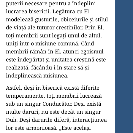
puterii necesare pentru a îndeplini
lucrarea bisericii. Legătura cu El
modelează gusturile, obiceiurile şi stilul
de viaţă ale tuturor creştinilor. Prin El,
toţi membrii sunt legaţi unul de altul,
uniţi într-o misiune comună. Când
membrii rămân în El, atunci egoismul
este îndepărtat şi unitatea creştină este
realizată, făcându-i în stare să-şi
îndeplinească misiunea.
Astfel, deşi în biserică există diferite
temperamente, toţi mem­brii lucrează
sub un singur Conducător. Deşi există
multe daruri, nu este decât un singur
Duh. Deşi darurile diferă, interacţiunea
lor este armonioasă. „Este acelaşi