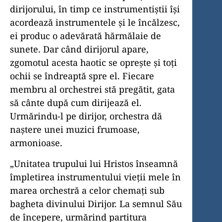
dirijorului, în timp ce instrumentiştii îşi
acordează instrumentele şi le încălzesc,
ei produc o adevărată hărmălaie de
sunete. Dar când dirijorul apare,
zgomotul acesta haotic se opreşte şi toţi
ochii se îndreaptă spre el. Fiecare
membru al orchestrei stă pregătit, gata
să cânte după cum dirijează el.
Urmărindu-l pe dirijor, orchestra dă
naştere unei muzici frumoase,
armonioase.
„Unitatea trupului lui Hristos înseamnă
împletirea instrumentului vieţii mele în
marea orchestră a celor chemaţi sub
bagheta divinului Dirijor. La semnul Său
de începere, urmărind partitura