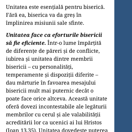
Unitatea este esenţială pentru biserică.
Fără ea, biserica va da greş în
împlinirea misiunii sale sfinte.
Unitatea face ca eforturile bisericii
să fie eficiente.
Într-o lu­me împărţită
de diferenţe de păreri şi de conflicte,
iubirea şi unita­tea dintre membrii
bisericii – cu personalităţi,
temperamente şi dispoziţii diferite –
dau mărturie în favoarea mesajului
bisericii mult mai puternic decât o
poate face orice altceva. Această unitate
oferă dovezi incontestabile ale legăturii
membrilor cu cerul şi ale valabilităţii
acreditării lor ca ucenici ai lui Hristos
(Ioan 13,35). Unitatea dovedeşte puterea