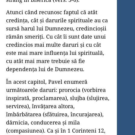
Atunci când recunosc faptul că atât
credinţa, cât şi darurile spirituale au ca
sursă harul lui Dumnezeu, credincioşii
rămân smeriţi. Cu cât îi sunt date unui
credincios mai multe daruri şi cu cât
este mai mare influenţa lui spirituală,
cu atât mai mare trebuie să fie
dependenţa lui de Dumnezeu.
În acest capitol, Pavel enumeră
următoarele daruri: prorocia (vorbirea
inspirată, proclamarea), slujba (slujirea,
servirea), învăţarea altora,
îmbărbătarea (sfătuirea, încurajarea),
dărnicia, conducerea şi mila
(compasiunea). Ca şi în 1 Corinteni 12,