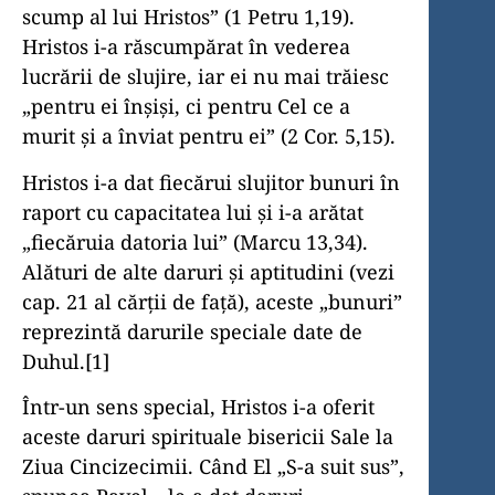
scump al lui Hristos” (1 Petru 1,19).
Hristos i-a răscumpărat în vederea
lucrării de slujire, iar ei nu mai trăiesc
„pentru ei înşişi, ci pentru Cel ce a
murit şi a înviat pentru ei” (2 Cor. 5,15).
Hristos i-a dat fiecărui slujitor bunuri în
raport cu capacitatea lui şi i-a arătat
„fiecăruia datoria lui” (Marcu 13,34).
Alături de alte daruri şi aptitudini (vezi
cap. 21 al cărţii de faţă), aceste „bunuri”
reprezintă darurile speciale date de
Duhul.[1]
Într-un sens special, Hristos i-a oferit
aceste daruri spirituale bisericii Sale la
Ziua Cincizecimii. Când El „S-a suit sus”,