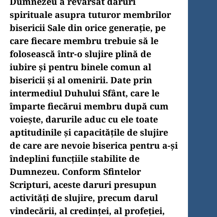
Dumnezeu a revărsat daruri
spirituale asupra tuturor membrilor
bisericii Sale din orice generaţie, pe
care fiecare membru trebuie să le
folosească într-o slujire plină de
iubire şi pentru binele comun al
bisericii şi al omenirii. Date prin
intermediul Duhului Sfânt, care le
împarte fiecărui membru după cum
voieşte, darurile aduc cu ele toate
aptitudinile şi capacităţile de slujire
de care are nevoie biserica pentru a-şi
îndeplini funcţiile stabilite de
Dumnezeu. Conform Sfintelor
Scripturi, aceste daruri presupun
activităţi de slujire, precum darul
vindecării, al credinţei, al profeţiei,