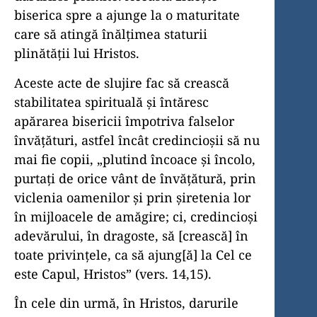
biserica spre a ajunge la o maturitate
care să atingă înălţimea staturii
plinătăţii lui Hristos.
Aceste acte de slujire fac să crească
stabilitatea spirituală şi întăresc
apărarea bisericii împotriva falselor
învăţături, astfel încât credincioşii să nu
mai fie copii, „plutind încoace şi încolo,
purtaţi de orice vânt de învăţătură, prin
viclenia oamenilor şi prin şiretenia lor
în mijloacele de amăgire; ci, credincioşi
adevărului, în dragoste, să [crească] în
toate privinţele, ca să ajung[ă] la Cel ce
este Capul, Hristos” (vers. 14,15).
În cele din urmă, în Hristos, darurile