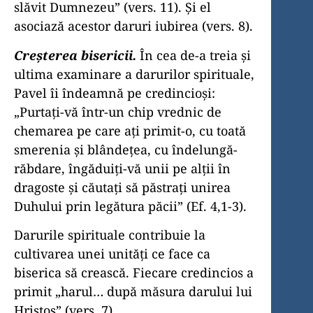
slăvit Dumnezeu” (vers. 11). Şi el
asociază acestor daruri iubirea (vers. 8).
Creşterea bisericii.
În cea de-a treia şi
ultima examinare a darurilor spirituale,
Pavel îi îndeamnă pe credincioşi:
„Purtaţi-vă într-un chip vrednic de
chemarea pe care aţi primit-o, cu toată
smerenia şi blândeţea, cu îndelungă-
răbdare, îngăduiţi-vă unii pe alţii în
dragoste şi căutaţi să păstraţi unirea
Duhului prin legătura păcii” (Ef. 4,1-3).
Darurile spirituale contribuie la
cultivarea unei unităţi ce face ca
biserica să crească. Fiecare credincios a
primit „harul… după măsura darului lui
Hristos” (vers. 7).