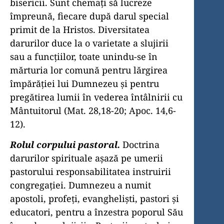
bisericii. Sunt chemaţi să lucreze
împreună, fiecare după darul special
primit de la Hristos. Diversitatea
darurilor duce la o varietate a slujirii
sau a funcţiilor, toate unindu-se în
mărturia lor comună pentru lărgirea
împărăţiei lui Dumnezeu şi pentru
pregătirea lumii în vederea întâlnirii cu
Mântuitorul (Mat. 28,18-20; Apoc. 14,6-
12).
Rolul corpului pastoral.
Doctrina
darurilor spirituale aşază pe umerii
pastorului responsabilitatea instruirii
congregaţiei. Dumnezeu a numit
apostoli, profeţi, evanghelişti, pastori şi
educatori, pentru a înzestra poporul Său