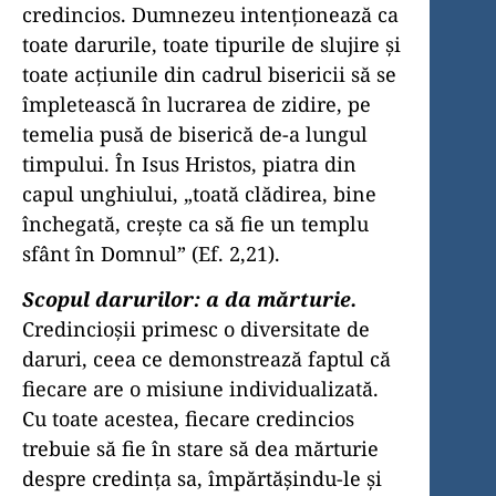
credincios. Dumnezeu intenţionează ca
toate darurile, toate tipurile de slujire şi
toate acţiunile din cadrul bisericii să se
împletească în lucrarea de zidire, pe
temelia pusă de biserică de-a lungul
timpului. În Isus Hristos, piatra din
capul un­ghiului, „toată clădirea, bine
închegată, creşte ca să fie un templu
sfânt în Domnul” (Ef. 2,21).
Scopul darurilor: a da mărturie.
Credincioşii primesc o diversitate de
daruri, ceea ce demonstrează faptul că
fiecare are o misiune individualizată.
Cu toate acestea, fiecare credincios
trebuie să fie în stare să dea mărturie
despre credinţa sa, împărtăşindu-le şi