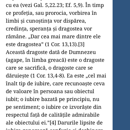
cu ea (vezi Gal. 5,22.23; Ef. 5,9). În timp
ce profeţia, sau prorocia, vorbirea în
limbi şi cunoştinţa vor dispărea,
credinţa, speranţa şi dragostea vor
rămâne. „Dar cea mai mare dintre ele
este dragostea” (1 Cor. 13,13).[3]
Această dragoste dată de Dumnezeu
(agape, în limba greacă) este o dragoste
care se sacrifică, o dragoste care se
dăruieşte (1 Cor. 13,4-8). Ea este „cel mai
înalt tip de iubire, care recunoaşte ceva
de valoare în persoana sau obiectul
iubit; o iubire bazată pe principiu, nu
pe sentiment; o iubire ce izvorăşte din
respectul faţă de calităţile admirabile
ale obiectului ei.”[4] Darurile lipsite de