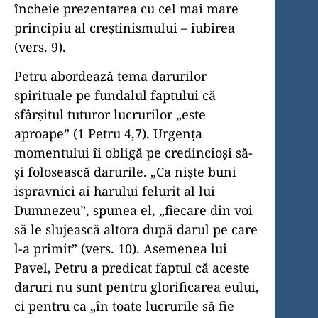
încheie prezentarea cu cel mai mare
principiu al creştinismului – iubirea
(vers. 9).
Petru abordează tema darurilor
spirituale pe fundalul faptului că
sfârşitul tuturor lucrurilor „este
aproape” (1 Petru 4,7). Urgenţa
momentului îi obligă pe credincioşi să-
şi folosească darurile. „Ca nişte buni
ispravnici ai harului felurit al lui
Dumnezeu”, spunea el, „fiecare din voi
să le slujească altora după darul pe care
l-a primit” (vers. 10). Asemenea lui
Pavel, Petru a predicat faptul că aceste
daruri nu sunt pentru glorificarea eului,
ci pentru ca „în toate lucrurile să fie