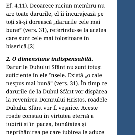
Ef. 4,11). Deoarece niciun membru nu
are toate darurile, el îi încurajează pe
toţi să-şi dorească „darurile cele mai
bune” (vers. 31), referindu-se la acelea
care sunt cele mai folositoare în
biserică.[2]
2. O dimensiune indispensabilă.
Darurile Duhului Sfânt nu sunt totuşi
suficiente în ele însele. Există „o cale
nespus mai bună” (vers. 31). În timp ce
darurile de la Duhul Sfânt vor dispărea
la revenirea Domnului Hristos, roadele
Duhului Sfânt vor fi veşnice. Aceste
roade constau în virtutea eternă a
iubirii şi în pacea, bunătatea şi
neprihănirea pe care iubirea le aduce