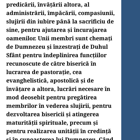
predicării, învăţării altora, al
administrării, împăcării, compasiunii,
slujirii din iubire până la sacrificiu de
sine, pentru ajutarea şi încurajarea
oamenilor. Unii membri sunt chemaţi
de Dumnezeu şi înzestraţi de Duhul
Sfânt pentru îndeplinirea funcţiilor
recunoscute de către biserică în
lucrarea de pastoraţie, cea
evanghelistică, apostolică şi de
învăţare a altora, lucrări necesare în
mod deose­bit pentru pregătirea
membrilor în vederea slujirii, pentru
dezvoltarea bisericii şi atingerea
maturităţii spirituale, precum şi
pentru realizarea unităţii în credinţă
şi în cunoaşterea lui Dumnezeu. Când