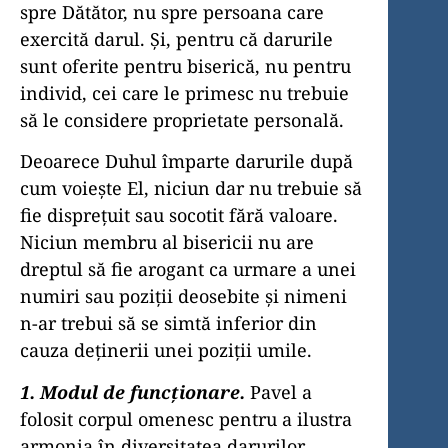
spre Dătător, nu spre persoana care
exercită darul. Şi, pentru că darurile
sunt ofe­rite pentru biserică, nu pentru
individ, cei care le primesc nu trebuie
să le considere proprietate personală.
Deoarece Duhul împarte darurile după
cum voieşte El, niciun dar nu trebuie să
fie dispreţuit sau socotit fără valoare.
Niciun membru al bisericii nu are
dreptul să fie arogant ca urmare a unei
numiri sau poziţii deosebite şi nimeni
n-ar trebui să se simtă inferior din
cauza deţinerii unei poziţii umile.
1. Modul de funcţionare.
Pavel a
folosit corpul omenesc pentru a ilustra
armonia în diversitatea darurilor.