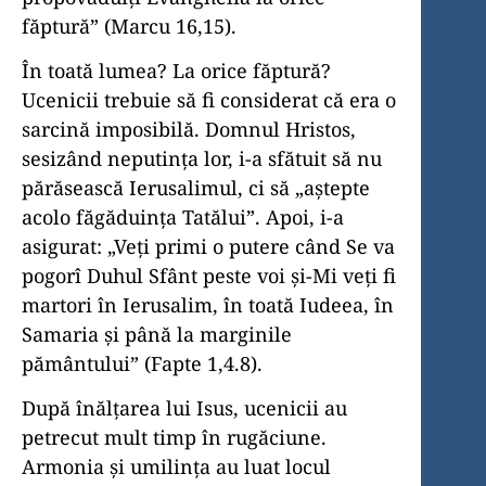
făptură” (Marcu 16,15).
În toată lumea? La orice făptură?
Ucenicii trebuie să fi conside­rat că era o
sarcină imposibilă. Domnul Hristos,
sesizând neputinţa lor, i-a sfătuit să nu
părăsească Ierusalimul, ci să „aştepte
acolo făgăduinţa Tatălui”. Apoi, i-a
asigurat: „Veţi primi o putere când Se va
pogorî Duhul Sfânt peste voi şi-Mi veţi fi
martori în Ierusalim, în toată Iudeea, în
Samaria şi până la marginile
pământului” (Fapte 1,4.8).
După înălţarea lui Isus, ucenicii au
petrecut mult timp în ru­găciune.
Armonia şi umilinţa au luat locul