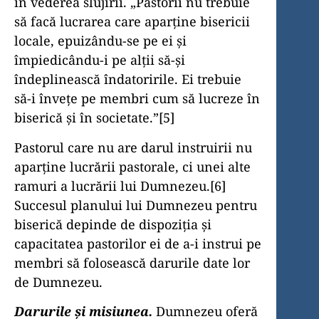
în vederea slujirii. „Pastorii nu trebuie
să facă lucrarea care aparţine bisericii
locale, epuizându-se pe ei şi
împiedicându-i pe alţii să-şi
îndeplinească îndatoririle. Ei trebuie
să-i înveţe pe membri cum să lucreze în
biserică şi în societate.”[5]
Pastorul care nu are darul instruirii nu
aparţine lucrării pastorale, ci unei alte
ramuri a lucrării lui Dumnezeu.[6]
Succesul planului lui Dumnezeu pentru
biserică depinde de dispoziţia şi
capacitatea pastorilor ei de a-i instrui pe
membri să folosească darurile date lor
de Dumnezeu.
Darurile şi misiunea.
Dumnezeu oferă