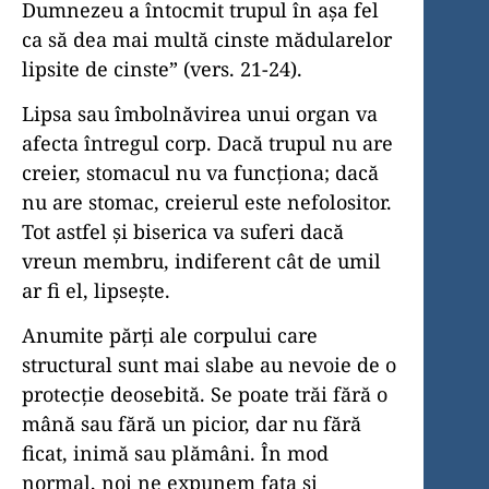
Dumnezeu a întocmit trupul în aşa fel
ca să dea mai multă cinste mădularelor
lipsite de cinste” (vers. 21-24).
Lipsa sau îmbolnăvirea unui organ va
afecta întregul corp. Dacă trupul nu are
creier, stomacul nu va funcţiona; dacă
nu are stomac, creierul este nefolositor.
Tot astfel şi biserica va suferi dacă
vreun membru, indiferent cât de umil
ar fi el, lipseşte.
Anumite părţi ale corpului care
structural sunt mai slabe au nevoie de o
protecţie deosebită. Se poate trăi fără o
mână sau fără un picior, dar nu fără
ficat, inimă sau plămâni. În mod
normal, noi ne expunem faţa şi