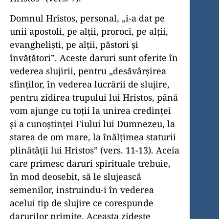
Domnul Hristos, personal, „i-a dat pe
unii apostoli, pe alţii, proroci, pe alţii,
evanghelişti, pe alţii, păstori şi
învăţători”. Aceste daruri sunt oferite în
vederea slujirii, pentru „desăvârşirea
sfinţilor, în vederea lucrării de slujire,
pentru zidirea trupului lui Hristos, până
vom ajunge cu toţii la unirea credinţei
şi a cunoştinţei Fiului lui Dumnezeu, la
starea de om mare, la înălţimea staturii
plinătăţii lui Hristos” (vers. 11-13). Aceia
care primesc daruri spirituale trebuie,
în mod deosebit, să le slujească
semenilor, instruindu-i în vederea
acelui tip de slujire ce corespunde
darurilor primite. Aceasta zideşte