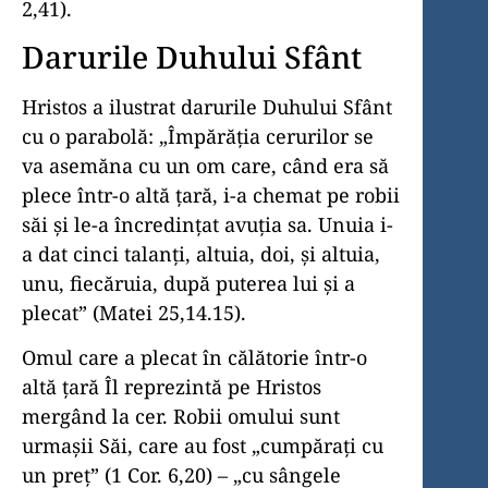
2,41).
Darurile Duhului Sfânt
Hristos a ilustrat darurile Duhului Sfânt
cu o parabolă: „Împărăţia cerurilor se
va asemăna cu un om care, când era să
plece într-o altă ţară, i-a chemat pe robii
săi şi le-a încredinţat avuţia sa. Unuia i-
a dat cinci talanţi, altuia, doi, şi altuia,
unu, fiecăruia, după puterea lui şi a
plecat” (Matei 25,14.15).
Omul care a plecat în călătorie într-o
altă ţară Îl reprezintă pe Hristos
mergând la cer. Robii omului sunt
urmaşii Săi, care au fost „cumpăraţi cu
un preţ” (1 Cor. 6,20) – „cu sângele