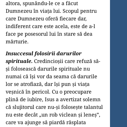
altora, spunându-le ce a făcut
Dumnezeu în viaţa lui. Scopul pentru
care Dumnezeu oferă fiecare dar,
indiferent care este acela, este de a-l
face pe posesorul lui în stare să dea
mărturie.
Insuccesul folosirii darurilor
spirituale.
Credincioşii care refuză să-
şi folosească darurile spirituale nu
numai că îşi vor da seama că darurile
lor se atrofiază, dar îşi pun şi viaţa
veşnică în pericol. Cu o preocupare
plină de iubire, Isus a avertizat solemn
că slujitorul care nu-şi foloseşte talantul
nu este decât „un rob viclean şi leneş”,
care va ajunge să piardă răsplata