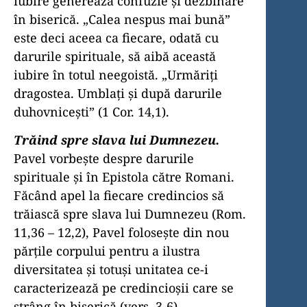
iubire generează confuzie şi dezbinare
în biserică. „Calea nespus mai bună”
este deci aceea ca fiecare, odată cu
darurile spirituale, să aibă această
iubire în totul neegoistă. „Urmăriţi
dragostea. Umblaţi şi după darurile
duhovniceşti” (1 Cor. 14,1).
Trăind spre slava lui Dumnezeu.
Pavel vorbeşte despre darurile
spirituale şi în Epistola către Romani.
Făcând apel la fiecare credincios să
trăiască spre slava lui Dumnezeu (Rom.
11,36 – 12,2), Pavel foloseşte din nou
părţile corpului pentru a ilustra
diversitatea şi totuşi unitatea ce-i
caracterizează pe credincioşii care se
strâng în biserică (vers. 3-6).