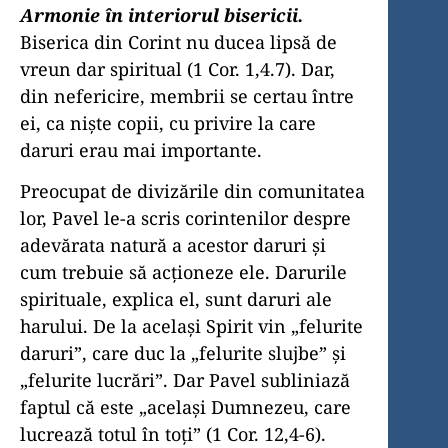
Armonie în interiorul bisericii.
Biserica din Corint nu ducea lipsă de
vreun dar spiritual (1 Cor. 1,4.7). Dar,
din nefericire, membrii se certau între
ei, ca nişte copii, cu privire la care
daruri erau mai importante.
Preocupat de divizările din comunitatea
lor, Pavel le-a scris corintenilor despre
adevărata natură a acestor daruri şi
cum trebuie să acţioneze ele. Darurile
spirituale, explica el, sunt daruri ale
harului. De la acelaşi Spirit vin „felurite
daruri”, care duc la „felurite slujbe” şi
„felurite lucrări”. Dar Pavel subliniază
faptul că este „acelaşi Dumnezeu, care
lucrează totul în toţi” (1 Cor. 12,4-6).