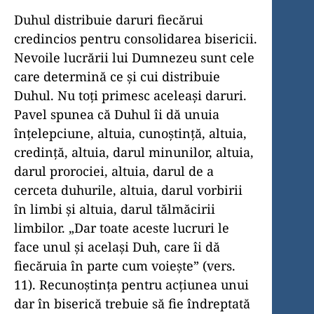
Duhul distribuie daruri fiecărui
credincios pentru consolidarea bisericii.
Nevoile lucrării lui Dumnezeu sunt cele
care determină ce şi cui distribuie
Duhul. Nu toţi primesc aceleaşi daruri.
Pavel spunea că Duhul îi dă unuia
înţelepciune, altuia, cunoştinţă, altuia,
credinţă, altuia, darul minunilor, altuia,
darul prorociei, altuia, darul de a
cerceta duhurile, altuia, darul vorbirii
în limbi şi altuia, darul tălmăcirii
limbilor. „Dar toate aceste lucruri le
face unul şi acelaşi Duh, care îi dă
fiecăruia în parte cum voieşte” (vers.
11). Recunoştinţa pentru acţiunea unui
dar în biserică trebuie să fie îndreptată