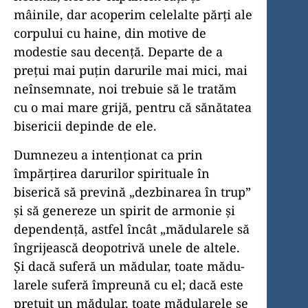
mâinile, dar acoperim celelalte părţi ale
corpului cu haine, din motive de
modestie sau decenţă. Departe de a
preţui mai puţin darurile mai mici, mai
neînsemnate, noi trebuie să le tratăm
cu o mai mare grijă, pentru că sănătatea
bisericii depinde de ele.
Dumnezeu a intenţionat ca prin
împărţirea darurilor spirituale în
biserică să prevină „dezbinarea în trup”
şi să genereze un spirit de armonie şi
dependenţă, astfel încât „mădularele să
îngrijească deopotrivă unele de altele.
Şi dacă suferă un mădular, toate mădu­
larele suferă împreună cu el; dacă este
preţuit un mădular, toate mădularele se