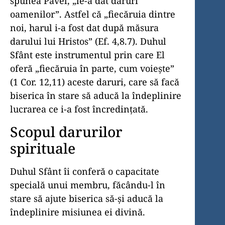
spunea Pa­vel, „le-a dat daruri
oamenilor”. Astfel că „fiecăruia dintre
noi, harul i-a fost dat după măsura
darului lui Hristos” (Ef. 4,8.7). Duhul
Sfânt este instrumentul prin care El
oferă „fiecăruia în parte, cum voieşte”
(1 Cor. 12,11) aceste daruri, care să facă
biserica în stare să aducă la îndeplinire
lucrarea ce i-a fost încredinţată.
Scopul darurilor
spirituale
Duhul Sfânt îi conferă o capacitate
specială unui membru, făcându-l în
stare să ajute biserica să-şi aducă la
îndeplinire misiunea ei divină.