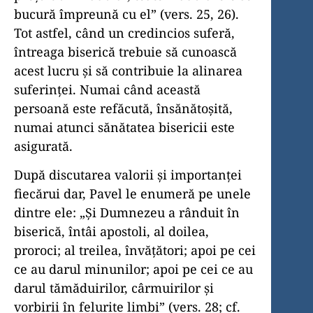
bucură împreună cu el” (vers. 25, 26).
Tot astfel, când un credincios suferă,
întreaga biserică trebuie să cunoască
acest lucru şi să contribuie la alinarea
suferinţei. Numai când această
persoană este refăcută, însănătoşită,
numai atunci sănătatea bisericii este
asigurată.
După discutarea valorii şi importanţei
fiecărui dar, Pavel le enumeră pe unele
dintre ele: „Şi Dumnezeu a rânduit în
biserică, întâi apostoli, al doilea,
proroci; al treilea, învăţători; apoi pe cei
ce au darul minunilor; apoi pe cei ce au
darul tămăduirilor, cârmuirilor şi
vorbirii în felurite limbi” (vers. 28; cf.