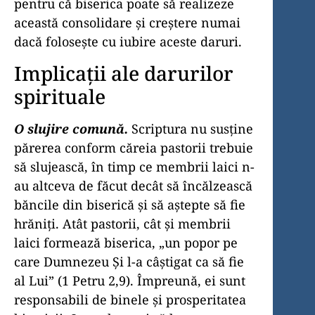
pentru că biserica poate să realizeze
această consolidare şi creştere numai
dacă foloseşte cu iubire aceste daruri.
Implicaţii ale darurilor
spirituale
O slujire comună.
Scriptura nu susţine
părerea conform căreia pastorii trebuie
să slujească, în timp ce membrii laici n-
au altceva de făcut decât să încălzească
băncile din biserică şi să aştepte să fie
hrăniţi. Atât pastorii, cât şi membrii
laici formează biserica, „un popor pe
care Dumnezeu Şi l-a câştigat ca să fie
al Lui” (1 Petru 2,9). Împreună, ei sunt
responsabili de binele şi prosperitatea