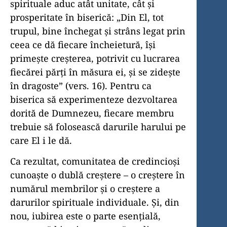
spirituale aduc atât unitate, cât şi
prosperitate în biserică: „Din El, tot
trupul, bine închegat şi strâns legat prin
ceea ce dă fiecare încheietură, îşi
primeşte creşterea, potrivit cu lucrarea
fiecărei părţi în măsura ei, şi se zideşte
în dragoste” (vers. 16). Pentru ca
biserica să experimenteze dezvoltarea
dorită de Dumnezeu, fiecare membru
trebuie să folosească darurile harului pe
care El i le dă.
Ca rezultat, comunitatea de credincioşi
cunoaşte o dublă creştere – o creştere în
numărul membrilor şi o creştere a
darurilor spirituale individuale. Şi, din
nou, iubirea este o parte esenţială,