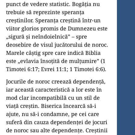
punct de vedere statistic. Bogăția nu
trebuie să reprezinte speranța
creștinilor. Speranța creștină într-un
viitor glorios promis de Dumnezeu este
„sigură și neîndoielnică” – spre
deosebire de visul jucătorului de noroc.
Marele câștig spre care indică Biblia
este „evlavia însoțită de mulțumire” (1
Timotei 6:17; Evrei 11:1; 1 Timotei 6:6).
Jocurile de noroc creează dependență,
iar această caracteristică a lor este în
mod clar incompatibilă cu un stil de
viață creștin. Biserica încearcă să-i
ajute, nu să-i condamne, pe cei care
suferă din cauza dependenței de jocuri
de noroc sau alte dependențe. Creștinii