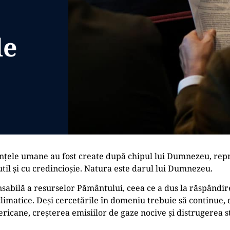
de
iințele umane au fost create după chipul lui Dumnezeu, rep
til și cu credincioșie. Natura este darul lui Dumnezeu.
nsabilă a resurselor Pământului, ceea ce a dus la răspândir
imatice. Deși cercetările în domeniu trebuie să continue, 
ricane, creșterea emisiilor de gaze nocive și distrugerea s