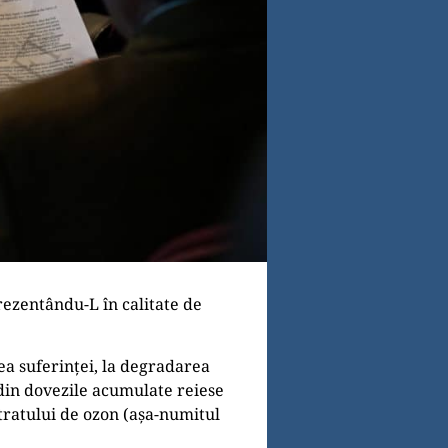
rezentându-L în calitate de
ea suferinței, la degradarea
din dovezile acumulate reiese
tratului de ozon (așa-numitul