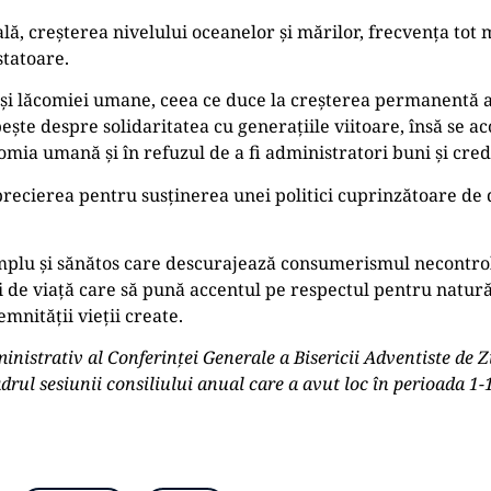
ală, creșterea nivelului oceanelor și mărilor, frecvența tot 
statoare.
și lăcomiei umane, ceea ce duce la creșterea permanentă a
ște despre solidaritatea cu generațiile viitoare, însă se ac
comia umană și în refuzul de a fi administratori buni și cred
precierea pentru susținerea unei politici cuprinzătoare de
simplu și sănătos care descurajează consumerismul necontro
i de viață care să pună accentul pe respectul pentru natură,
nității vieții create.
nistrativ al Conferinței Generale a Bisericii Adventiste de Zi
adrul sesiunii consiliului anual care a avut loc în perioada 1