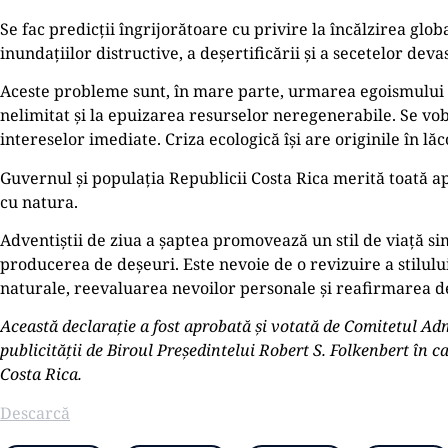
Se fac predicții îngrijorătoare cu privire la încălzirea glob
inundațiilor distructive, a deșertificării și a secetelor deva
Aceste probleme sunt, în mare parte, urmarea egoismului 
nelimitat și la epuizarea resurselor neregenerabile. Se vobe
intereselor imediate. Criza ecologică își are originile în lă
Guvernul și populația Republicii Costa Rica merită toată a
cu natura.
Adventiștii de ziua a șaptea promovează un stil de viață 
producerea de deșeuri. Este nevoie de o revizuire a stilulu
naturale, reevaluarea nevoilor personale și reafirmarea dem
Această declarație a fost aprobată și votată de Comitetul Admi
publicității de Biroul Președintelui Robert S. Folkenbert în c
Costa Rica.
Descarcă