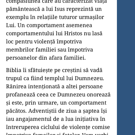
compasiunea care au caracterizat viaţa
pământească a lui Isus reprezintă un
exemplu în relațiile tuturor urmașilor
Lui. Un comportament asemenea
comportamentului lui Hristos nu lasă
loc pentru violenţă împotriva
membrilor familiei sau împotriva
persoanelor din afara familiei.
Biblia îi sfătuieşte pe creştini să vadă
trupul ca fiind templul lui Dumnezeu.
Rănirea intenţionată a altei persoane
profanează ceea ce Dumnezeu onorează
şi este, prin urmare, un comportament
păcătos. Adventiştii de ziua a şaptea își
iau angajamentul de a lua inițiativa în
întreruperea ciclului de violenţe comise
împotriva femeilor şi fetelor. Vom vorbi