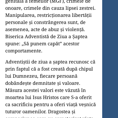
genitală a femeilor (MGF), crimele de
onoare, crimele din cauza lipsei zestrei.
Manipularea, restricționarea libertăţii
personale şi constrângerea sunt, de
asemenea, acte de abuz şi violenţă.
Biserica Adventistă de Ziua a Şaptea
spune: „Să punem capăt” acestor
comportamente.
Adventiştii de ziua a şaptea recunosc că
prin faptul că a fost creată după chipul
lui Dumnezeu, fiecare persoană
dobândește demnitate şi valoare.
Măsura acestei valori este văzută în
moartea lui Isus Hristos care S-a oferit
ca sacrificiu pentru a oferi viaţă veşnică
tuturor oamenilor. Dragostea şi