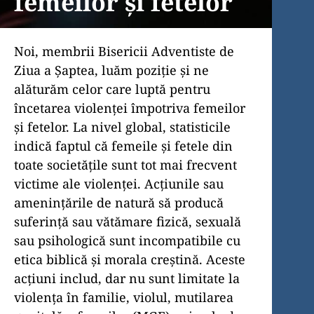
femeilor și fetelor
Noi, membrii Bisericii Adventiste de
Ziua a Şaptea, luăm poziție şi ne
alăturăm celor care luptă pentru
încetarea violenţei împotriva femeilor
şi fetelor. La nivel global, statisticile
indică faptul că femeile şi fetele din
toate societăţile sunt tot mai frecvent
victime ale violenţei. Acţiunile sau
ameninţările de natură să producă
suferință sau vătămare fizică, sexuală
sau psihologică sunt incompatibile cu
etica biblică şi morala creştină. Aceste
acţiuni includ, dar nu sunt limitate la
violenţa în familie, violul, mutilarea