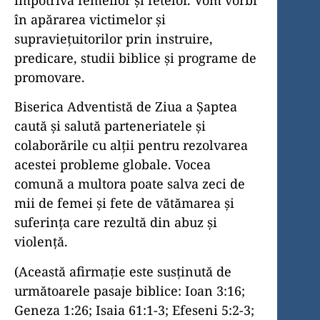
în apărarea victimelor şi
supravieţuitorilor prin instruire,
predicare, studii biblice şi programe de
promovare.
Biserica Adventistă de Ziua a Şaptea
caută şi salută parteneriatele şi
colaborările cu alții pentru rezolvarea
acestei probleme globale. Vocea
comună a multora poate salva zeci de
mii de femei şi fete de vătămarea şi
suferinţa care rezultă din abuz şi
violenţă.
(Această afirmaţie este susţinută de
următoarele pasaje biblice: Ioan 3:16;
Geneza 1:26; Isaia 61:1-3; Efeseni 5:2-3;