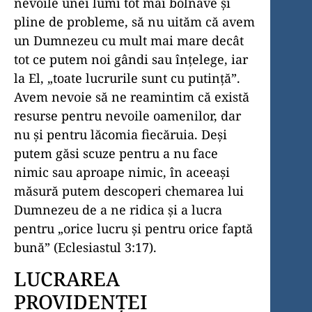
nevoile unei lumi tot mai bolnave și
pline de probleme, să nu uităm că avem
un Dumnezeu cu mult mai mare decât
tot ce putem noi gândi sau înțelege, iar
la El, „toate lucrurile sunt cu putință”.
Avem nevoie să ne reamintim că există
resurse pentru nevoile oamenilor, dar
nu și pentru lăcomia fiecăruia. Deși
putem găsi scuze pentru a nu face
nimic sau aproape nimic, în aceeași
măsură putem descoperi chemarea lui
Dumnezeu de a ne ridica și a lucra
pentru „orice lucru și pentru orice faptă
bună” (Eclesiastul 3:17).
LUCRAREA
PROVIDENȚEI