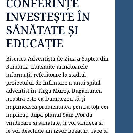
CONFERINȚE
INVESTEŞTE ÎN
SĂNĂTATE ŞI
EDUCAȚIE
Biserica Adventistă de Ziua a Șaptea din
România transmite următoarele
informații referitoare la stadiul
proiectului de înființare a unui spital
adventist în Tîrgu Mureș. Rugăciunea
noastră este ca Dumnezeu să-și
împlinească promisiunea pentru toți cei
implicați după planul Său: „Voi da
vindecare şi sănătate, îi voi vindeca şi
le voi deschide un izvor bogat în pace şi