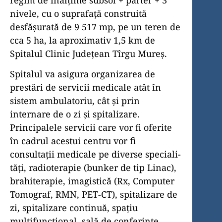
regim de înălțime subsol + parter + 3
nivele, cu o suprafață construită
desfășurată de 9 517 mp, pe un teren de
cca 5 ha, la aproximativ 1,5 km de
Spitalul Clinic Județean Tîrgu Mureș.
Spitalul va asigura organizarea de
prestări de servicii medicale atât în
sistem ambulatoriu, cât și prin
internare de o zi și spitalizare.
Principalele servicii care vor fi oferite
în cadrul acestui centru vor fi
consultații medicale pe diverse speciali­
tăți, radioterapie (bunker de tip Linac),
brahiterapie, imagistică (Rx, Computer
Tomograf, RMN, PET-CT), spitalizare de
zi, spitalizare continuă, spațiu
multifuncțional, sală de conferințe,