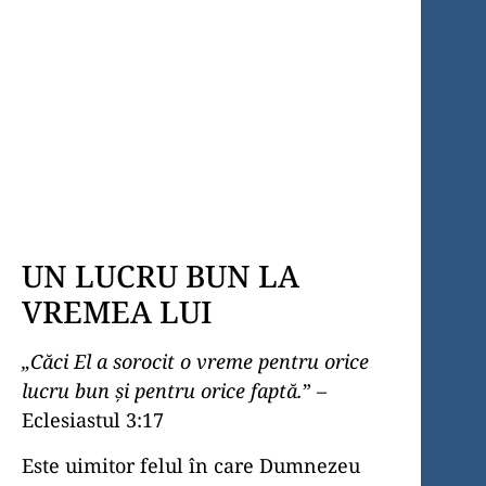
a Șaptea din
România cu privire
la stadiul
proiectului de
spital adventist în
Târgu Mureş
UN LUCRU BUN LA
VREMEA LUI
„Căci El a sorocit o vreme pentru orice
lucru bun şi pentru orice faptă.
” –
Eclesiastul 3:17
Este uimitor felul în care Dumnezeu