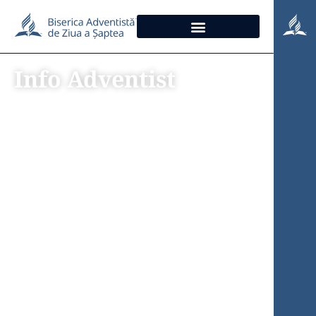
Info Adventist
Comunicări din
partea ASI România
şi Biserica
Adventistă de Ziua