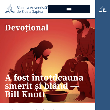
Devoțional
A fost întotdeauna
smerit și blând —
Bill Knott