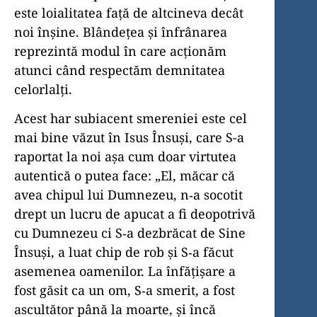
este loialitatea față de altcineva decât
noi înșine. Blândețea și înfrânarea
reprezintă modul în care acționăm
atunci când respectăm demnitatea
celorlalți.
Acest har subiacent smereniei este cel
mai bine văzut în Isus Însuși, care S-a
raportat la noi așa cum doar virtutea
autentică o putea face: „El, măcar că
avea chipul lui Dumnezeu, n‑a socotit
drept un lucru de apucat a fi deopotrivă
cu Dumnezeu ci S‑a dezbrăcat de Sine
Însuși, a luat chip de rob și S‑a făcut
asemenea oamenilor. La înfățișare a
fost găsit ca un om, S‑a smerit, a fost
ascultător până la moarte, și încă