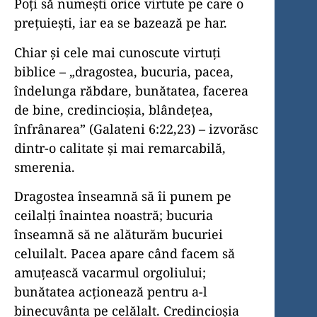
Poți să numești orice virtute pe care o
prețuiești, iar ea se bazează pe har.
Chiar și cele mai cunoscute virtuți
biblice – „dragostea, bucuria, pacea,
îndelunga răbdare, bunătatea, facerea
de bine, credincioșia, blândețea,
înfrânarea” (Galateni 6:22,23) – izvorăsc
dintr-o calitate și mai remarcabilă,
smerenia.
Dragostea înseamnă să îi punem pe
ceilalți înaintea noastră; bucuria
înseamnă să ne alăturăm bucuriei
celuilalt. Pacea apare când facem să
amuțească vacarmul orgoliului;
bunătatea acționează pentru a-l
binecuvânta pe celălalt. Credincioșia