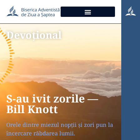
Devoțional
S-au ivit zorile —
Bill Knott
Orele dintre miezul nopții și zori pun la
încercare răbdarea lumii.