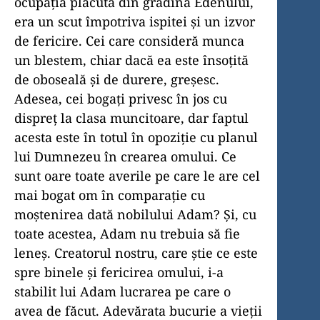
ocupația plăcută din grădina Edenului,
era un scut împotriva ispitei și un izvor
de fericire. Cei care consideră munca
un blestem, chiar dacă ea este însoțită
de oboseală și de durere, greșesc.
Adesea, cei bogați privesc în jos cu
dispreț la clasa muncitoare, dar faptul
acesta este în totul în opoziție cu planul
lui Dumnezeu în crearea omului. Ce
sunt oare toate averile pe care le are cel
mai bogat om în comparație cu
moștenirea dată nobilului Adam? Și, cu
toate acestea, Adam nu trebuia să fie
leneș. Creatorul nostru, care știe ce este
spre binele și fericirea omului, i-a
stabilit lui Adam lucrarea pe care o
avea de făcut. Adevărata bucurie a vieții