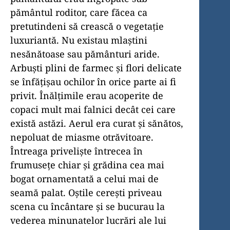
pământul roditor, care făcea ca
pretutindeni să crească o vegetație
luxuriantă. Nu existau mlaștini
nesănătoase sau pământuri aride.
Arbuști plini de farmec și flori delicate
se înfățișau ochilor în orice parte ai fi
privit. Înălțimile erau acoperite de
copaci mult mai falnici decât cei care
există astăzi. Aerul era curat și sănătos,
nepoluat de miasme otrăvitoare.
Întreaga priveliște întrecea în
frumusețe chiar și grădina cea mai
bogat ornamentată a celui mai de
seamă palat. Oștile cerești priveau
scena cu încântare și se bucurau la
vederea minunatelor lucrări ale lui