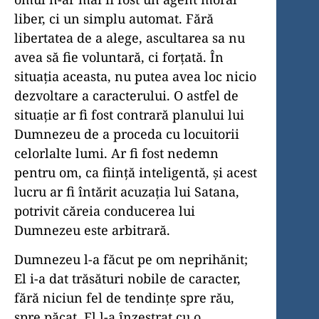
liber, ci un simplu automat. Fără
libertatea de a alege, ascultarea sa nu
avea să fie voluntară, ci forțată. În
situația aceasta, nu putea avea loc nicio
dezvoltare a caracterului. O astfel de
situație ar fi fost contrară planului lui
Dumnezeu de a proceda cu locuitorii
celorlalte lumi. Ar fi fost nedemn
pentru om, ca ființă inteligentă, și acest
lucru ar fi întărit acuzația lui Satana,
potrivit căreia conducerea lui
Dumnezeu este arbitrară.
Dumnezeu l-a făcut pe om neprihănit;
El i-a dat trăsături nobile de caracter,
fără niciun fel de tendințe spre rău,
spre păcat. El l-a înzestrat cu o