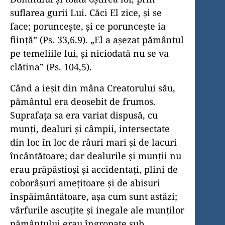
suflarea gurii Lui. Căci El zice, și se
face; poruncește, și ce poruncește ia
ființă” (Ps. 33,6.9). „El a așezat pământul
pe temeliile lui, și niciodată nu se va
clătina” (Ps. 104,5).
Când a ieșit din mâna Creatorului său,
pământul era deosebit de frumos.
Suprafața sa era variat dispusă, cu
munți, dealuri și câmpii, intersectate
din loc în loc de râuri mari și de lacuri
încântătoare; dar dealurile și munții nu
erau prăpăstioși și accidentați, plini de
coborâșuri amețitoare și de abisuri
înspăimântătoare, așa cum sunt astăzi;
vârfurile ascuțite și inegale ale munților
pământului erau îngropate sub