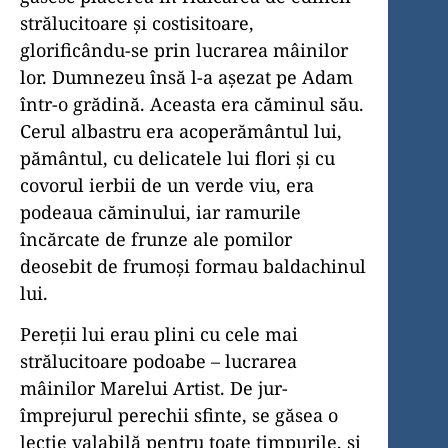
strălucitoare și costisitoare,
glorificându-se prin lucrarea mâinilor
lor. Dumnezeu însă l-a așezat pe Adam
într-o grădină. Aceasta era căminul său.
Cerul albastru era acoperământul lui,
pământul, cu delicatele lui flori și cu
covorul ierbii de un verde viu, era
podeaua căminului, iar ramurile
încărcate de frunze ale pomilor
deosebit de frumoși formau baldachinul
lui.
Pereții lui erau plini cu cele mai
strălucitoare podoabe – lucrarea
mâinilor Marelui Artist. De jur-
împrejurul perechii sfinte, se găsea o
lecție valabilă pentru toate timpurile, și