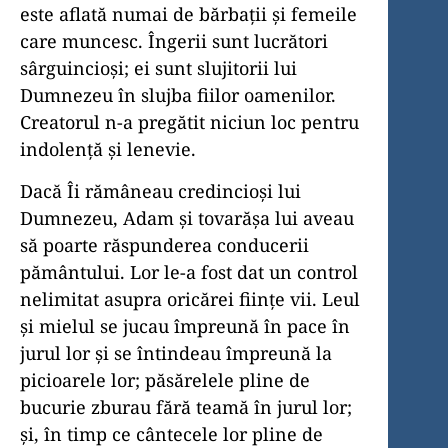
este aflată numai de bărbații și femeile
care muncesc. Îngerii sunt lucrători
sârguincioși; ei sunt slujitorii lui
Dumnezeu în slujba fiilor oamenilor.
Creatorul n-a pregătit niciun loc pentru
indolență și lenevie.
Dacă Îi rămâneau credincioși lui
Dumnezeu, Adam și tovarășa lui aveau
să poarte răspunderea conducerii
pământului. Lor le-a fost dat un control
nelimitat asupra oricărei ființe vii. Leul
și mielul se jucau împreună în pace în
jurul lor și se întindeau împreună la
picioarele lor; păsărelele pline de
bucurie zburau fără teamă în jurul lor;
și, în timp ce cântecele lor pline de