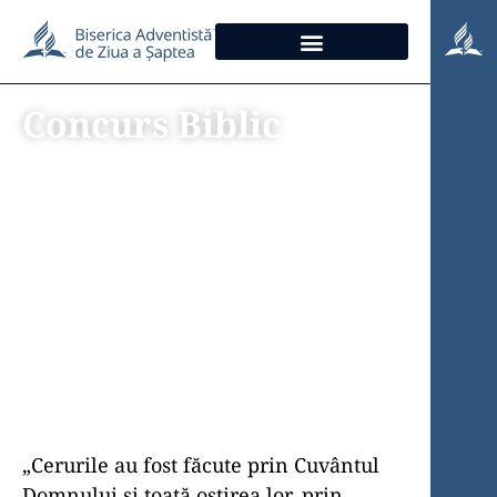
Concurs Biblic
CREAREA
PÃMÂNTULUI
„Cerurile au fost făcute prin Cuvântul
Domnului și toată oștirea lor, prin