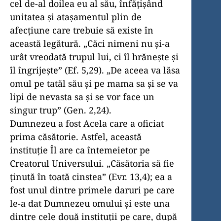
cel de-al doilea eu al său, înfățișând
unitatea și atașamentul plin de
afecțiune care trebuie să existe în
această legătură. „Căci nimeni nu și-a
urât vreodată trupul lui, ci îl hrănește și
îl îngrijește” (Ef. 5,29). „De aceea va lăsa
omul pe tatăl său și pe mama sa și se va
lipi de nevasta sa și se vor face un
singur trup” (Gen. 2,24).
Dumnezeu a fost Acela care a oficiat
prima căsătorie. Astfel, această
instituție Îl are ca întemeietor pe
Creatorul Universului. „Căsătoria să fie
ținută în toată cinstea” (Evr. 13,4); ea a
fost unul dintre primele daruri pe care
le-a dat Dumnezeu omului și este una
dintre cele două instituții pe care, după