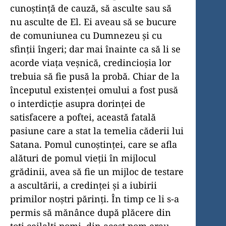
cunoștință de cauză, să asculte sau să
nu asculte de El. Ei aveau să se bucure
de comuniunea cu Dumnezeu și cu
sfinții îngeri; dar mai înainte ca să li se
acorde viața veșnică, credincioșia lor
trebuia să fie pusă la probă. Chiar de la
începutul existenței omului a fost pusă
o interdicție asupra dorinței de
satisfacere a poftei, această fatală
pasiune care a stat la temelia căderii lui
Satana. Pomul cunoștinței, care se afla
alături de pomul vieții în mijlocul
grădinii, avea să fie un mijloc de testare
a ascultării, a credinței și a iubirii
primilor noștri părinți. În timp ce li s-a
permis să mănânce după plăcere din