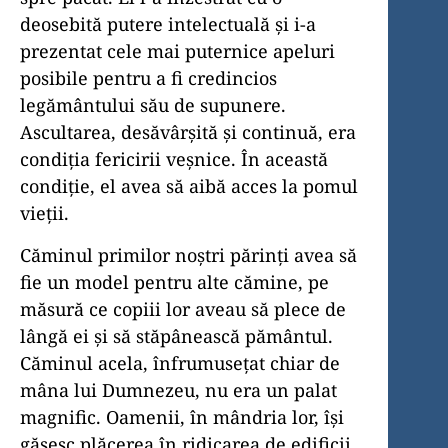
deosebită putere intelectuală și i-a
prezentat cele mai puternice apeluri
posibile pentru a fi credincios
legământului său de supunere.
Ascultarea, desăvârșită și continuă, era
condiția fericirii veșnice. În această
condiție, el avea să aibă acces la pomul
vieții.
Căminul primilor noștri părinți avea să
fie un model pentru alte cămine, pe
măsură ce copiii lor aveau să plece de
lângă ei și să stăpânească pământul.
Căminul acela, înfrumusețat chiar de
mâna lui Dumnezeu, nu era un palat
magnific. Oamenii, în mândria lor, își
găsesc plăcerea în ridicarea de edificii