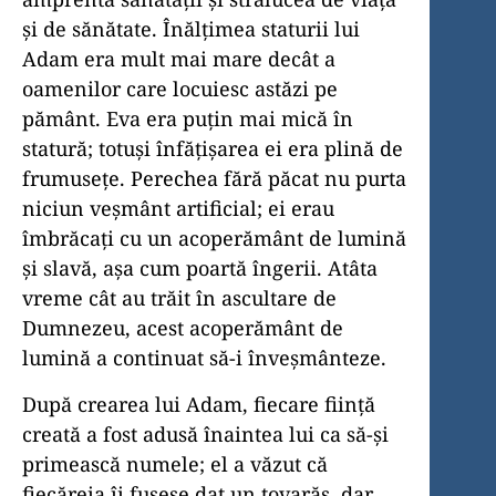
și de sănătate. Înălțimea staturii lui
Adam era mult mai mare decât a
oamenilor care locuiesc astăzi pe
pământ. Eva era puțin mai mică în
statură; totuși înfățișarea ei era plină de
frumusețe. Perechea fără păcat nu purta
niciun veșmânt artificial; ei erau
îmbrăcați cu un acoperământ de lumină
și slavă, așa cum poartă îngerii. Atâta
vreme cât au trăit în ascultare de
Dumnezeu, acest acoperământ de
lumină a continuat să-i înveșmânteze.
După crearea lui Adam, fiecare ființă
creată a fost adusă înaintea lui ca să-și
primească numele; el a văzut că
fiecăreia îi fusese dat un tovarăș, dar