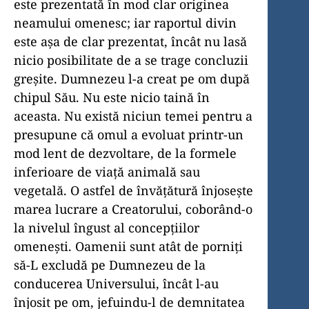
este prezentată în mod clar originea
neamului omenesc; iar raportul divin
este așa de clar prezentat, încât nu lasă
nicio posibilitate de a se trage concluzii
greșite. Dumnezeu l-a creat pe om după
chipul Său. Nu este nicio taină în
aceasta. Nu există niciun temei pentru a
presupune că omul a evoluat printr-un
mod lent de dezvoltare, de la formele
inferioare de viață animală sau
vegetală. O astfel de învățătură înjosește
marea lucrare a Creatorului, coborând-o
la nivelul îngust al concepțiilor
omenești. Oamenii sunt atât de porniți
să-L excludă pe Dumnezeu de la
conducerea Universului, încât l-au
înjosit pe om, jefuindu-l de demnitatea