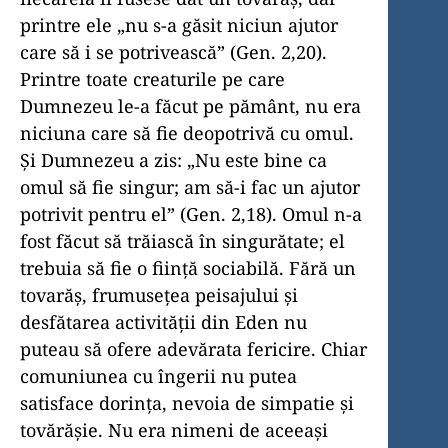
printre ele „nu s-a găsit niciun ajutor
care să i se potrivească” (Gen. 2,20).
Printre toate creaturile pe care
Dumnezeu le-a făcut pe pământ, nu era
niciuna care să fie deopotrivă cu omul.
Și Dumnezeu a zis: „Nu este bine ca
omul să fie singur; am să-i fac un ajutor
potrivit pentru el” (Gen. 2,18). Omul n-a
fost făcut să trăiască în singurătate; el
trebuia să fie o ființă sociabilă. Fără un
tovarăș, frumusețea peisajului și
desfătarea activității din Eden nu
puteau să ofere adevărata fericire. Chiar
comuniunea cu îngerii nu putea
satisface dorința, nevoia de simpatie și
tovărășie. Nu era nimeni de aceeași