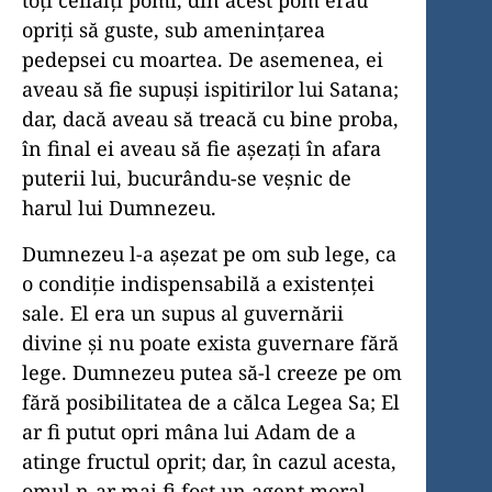
toți ceilalți pomi, din acest pom erau
opriți să guste, sub amenințarea
pedepsei cu moartea. De asemenea, ei
aveau să fie supuși ispitirilor lui Satana;
dar, dacă aveau să treacă cu bine proba,
în final ei aveau să fie așezați în afara
puterii lui, bucurându-se veșnic de
harul lui Dumnezeu.
Dumnezeu l-a așezat pe om sub lege, ca
o condiție indispensabilă a existenței
sale. El era un supus al guvernării
divine și nu poate exista guvernare fără
lege. Dumnezeu putea să-l creeze pe om
fără posibilitatea de a călca Legea Sa; El
ar fi putut opri mâna lui Adam de a
atinge fructul oprit; dar, în cazul acesta,
omul n-ar mai fi fost un agent moral