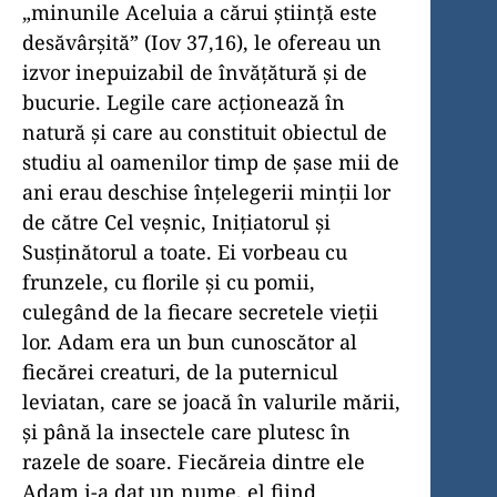
„minunile Aceluia a cărui știință este
desăvârșită” (Iov 37,16), le ofereau un
izvor inepuizabil de învățătură și de
bucurie. Legile care acționează în
natură și care au constituit obiectul de
studiu al oamenilor timp de șase mii de
ani erau deschise înțelegerii minții lor
de către Cel veșnic, Inițiatorul și
Susținătorul a toate. Ei vorbeau cu
frunzele, cu florile și cu pomii,
culegând de la fiecare secretele vieții
lor. Adam era un bun cunoscător al
fiecărei creaturi, de la puternicul
leviatan, care se joacă în valurile mării,
și până la insectele care plutesc în
razele de soare. Fiecăreia dintre ele
Adam i-a dat un nume, el fiind