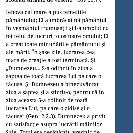
Iehova cel mare a pus temeliile
pământului; El a îmbrăcat tot pământul
în veșmântul frumuseții și l-a umplut cu
tot felul de lucruri folositoare omului; El
a creat toate minunățiile pământului și
ale mării. În șase zile, lucrarea cea
mare de creație a fost terminată. Și
„Dumnezeu… S-a odihnit în ziua a
șaptea de toată lucrarea Lui pe care o
făcuse. Și Dumnezeu a binecuvântat
ziua a șaptea și a sfințit-o, pentru că în
ziua aceasta S-a odihnit de toată
lucrarea Lui, pe care o zidise și o
făcuse” (Gen. 2,2.3). Dumnezeu a privit
cu satisfacție asupra lucrării mâinilor
Sale. Totul era desăvârșit, vrednic de