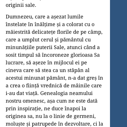
originii sale.
Dumnezeu, care a așezat lumile
înstelate în înălțime și a colorat cu o
măiestrită delicatețe florile de pe câmp,
care a umplut cerul și pământul cu
minunățiile puterii Sale, atunci când a
sosit timpul să încoroneze glorioasa Sa
lucrare, să așeze în mijlocul ei pe
cineva care să stea ca un stăpân al
acestui minunat pământ, n-a dat greș în
a crea o ființă vrednică de mâinile care
i-au dat viață. Genealogia neamului
nostru omenesc, așa cum ne este dată
prin inspirație, ne duce înapoi la
originea sa, nu la o linie de germeni,
moluște și patrupede în dezvoltare, ci la