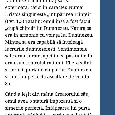
Dumnezeu atât în înfățișarea
exterioară, cât și în caracter. Numai
Hristos singur este „întipărirea Ființei”
(Evr. 1,3) Tatălui; omul însă a fost făcut
„după chipul” lui Dumnezeu. Natura sa
era în armonie cu voința lui Dumnezeu.
Mintea sa era capabilă să înțeleagă
lucrurile dumnezeiești. Sentimentele
sale erau curate; apetitul și pasiunile lui
erau sub controlul rațiunii. El era sfânt
și fericit, purtând chipul lui Dumnezeu
și fiind în perfectă ascultare de voința
Sa.
Când a ieșit din mâna Creatorului său,
omul avea o statură impozantă și o
simetrie perfectă. Înfățișarea lui purta
amprenta sănătății și strălucea de viață