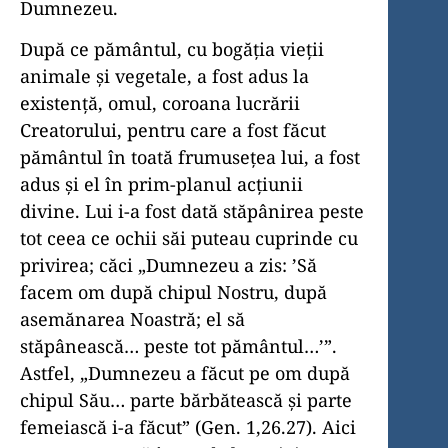
Dumnezeu.
După ce pământul, cu bogăția vieții
animale și vegetale, a fost adus la
existență, omul, coroana lucrării
Creatorului, pentru care a fost făcut
pământul în toată frumusețea lui, a fost
adus și el în prim-planul acțiunii
divine. Lui i-a fost dată stăpânirea peste
tot ceea ce ochii săi puteau cuprinde cu
privirea; căci „Dumnezeu a zis: ’Să
facem om după chipul Nostru, după
asemănarea Noastră; el să
stăpânească… peste tot pământul…’”.
Astfel, „Dumnezeu a făcut pe om după
chipul Său… parte bărbătească și parte
femeiască i-a făcut” (Gen. 1,26.27). Aici