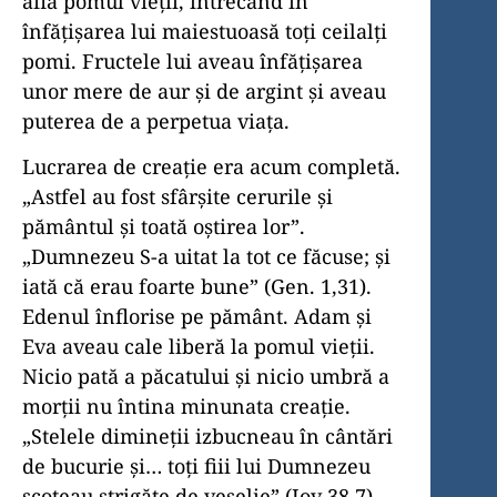
afla pomul vieții, întrecând în
înfățișarea lui maiestuoasă toți ceilalți
pomi. Fructele lui aveau înfățișarea
unor mere de aur și de argint și aveau
puterea de a perpetua viața.
Lucrarea de creație era acum completă.
„Astfel au fost sfârșite cerurile și
pământul și toată oștirea lor”.
„Dumnezeu S-a uitat la tot ce făcuse; și
iată că erau foarte bune” (Gen. 1,31).
Edenul înflorise pe pământ. Adam și
Eva aveau cale liberă la pomul vieții.
Nicio pată a păcatului și nicio umbră a
morții nu întina minunata creație.
„Stelele dimineții izbucneau în cântări
de bucurie și… toți fiii lui Dumnezeu
scoteau strigăte de veselie” (Iov 38,7).