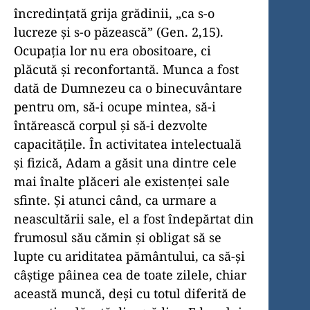
încredințată grija grădinii, „ca s-o
lucreze și s-o păzească” (Gen. 2,15).
Ocupația lor nu era obositoare, ci
plăcută și reconfortantă. Munca a fost
dată de Dumnezeu ca o binecuvântare
pentru om, să-i ocupe mintea, să-i
întărească corpul și să-i dezvolte
capacitățile. În activitatea intelectuală
și fizică, Adam a găsit una dintre cele
mai înalte plăceri ale existenței sale
sfinte. Și atunci când, ca urmare a
neascultării sale, el a fost îndepărtat din
frumosul său cămin și obligat să se
lupte cu ariditatea pământului, ca să-și
câștige pâinea cea de toate zilele, chiar
această muncă, deși cu totul diferită de