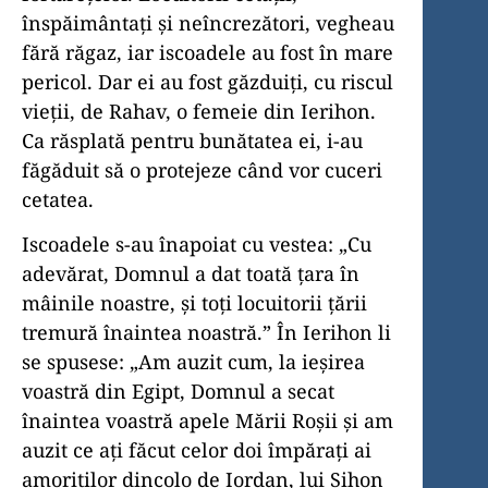
înspăimântați și neîncrezători, vegheau
fără răgaz, iar iscoadele au fost în mare
pericol. Dar ei au fost găzduiți, cu riscul
vieții, de Rahav, o femeie din Ierihon.
Ca răsplată pentru bunătatea ei, i-au
făgăduit să o protejeze când vor cuceri
cetatea.
Iscoadele s-au înapoiat cu vestea: „Cu
adevărat, Domnul a dat toată țara în
mâinile noastre, și toți locuitorii țării
tremură înaintea noastră.” În Ierihon li
se spusese: „Am auzit cum, la ieșirea
voastră din Egipt, Domnul a secat
înaintea voastră apele Mării Roșii și am
auzit ce ați făcut celor doi împărați ai
amoriților dincolo de Iordan, lui Sihon