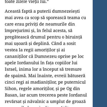
toate zilele vieții lui.”
Această faptă a puterii dumnezeiești
mai avea ca scop să sporească teama cu
care erau priviți de neamurile din
împrejurimi și, în felul acesta, să
pregătească drumul pentru o biruință
mai ușoară și deplină. Când a sosit
vestea la regii amoriților și ai
cananiților că Dumnezeu oprise pe loc
apele Iordanului în fața copiilor lui
Israel, inima lor a început să tremure
de spaimă. Mai înainte, evreii bătuseră
cinci regi ai madianiților, pe puternicul
Sihon, regele amoriților, și pe Og din
Basan, iar acum trecerea peste Iordanul
revărsat și năvalnic a umplut de groază