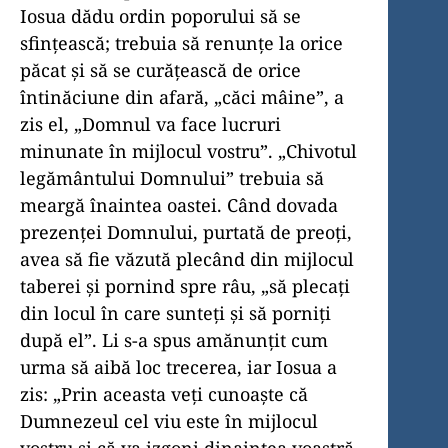
Iosua dădu ordin poporului să se
sfințească; trebuia să renunțe la orice
păcat și să se curățească de orice
întinăciune din afară, „căci mâine”, a
zis el, „Domnul va face lucruri
minunate în mijlocul vostru”. „Chivotul
legământului Domnului” trebuia să
meargă înaintea oastei. Când dovada
prezenței Domnului, purtată de preoți,
avea să fie văzută plecând din mijlocul
taberei și pornind spre râu, „să plecați
din locul în care sunteți și să porniți
după el”. Li s-a spus amănunțit cum
urma să aibă loc trecerea, iar Iosua a
zis: „Prin aceasta veți cunoaște că
Dumnezeul cel viu este în mijlocul