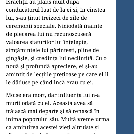
Israeliții au plâns mult după
conducătorul luat de la ei și, în cinstea
lui, s-au ținut treizeci de zile de
ceremonii speciale. Niciodată înainte
de plecarea lui nu recunoscuseră
valoarea sfaturilor lui înțelepte,
simțămintele lui părintești, pline de
gingășie, și credința lui neclintită. Cu o
nouă și profundă apreciere, ei și-au
amintit de lecțiile prețioase pe care el li
le dăduse pe când încă erau cu ei.
Moise era mort, dar influența lui n-a
murit odată cu el. Aceasta avea să
trăiască mai departe și să renască în
inima poporului său. Multă vreme urma
ca amintirea acestei vieți altruiste și