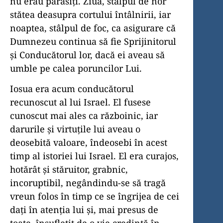
nu erau părăsiți. Ziua, stâlpul de nor
stătea deasupra cortului întâlnirii, iar
noaptea, stâlpul de foc, ca asigurare că
Dumnezeu continua să fie Sprijinitorul
și Conducătorul lor, dacă ei aveau să
umble pe calea poruncilor Lui.
Iosua era acum conducătorul
recunoscut al lui Israel. El fusese
cunoscut mai ales ca războinic, iar
darurile și virtuțile lui aveau o
deosebită valoare, îndeosebi în acest
timp al istoriei lui Israel. El era curajos,
hotărât și stăruitor, grabnic,
incoruptibil, negândindu-se să tragă
vreun folos în timp ce se îngrijea de cei
dați în atenția lui și, mai presus de