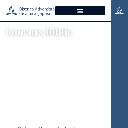
Concurs Biblic
CAPITOLUL 44
TRECEREA
IORDANULUI