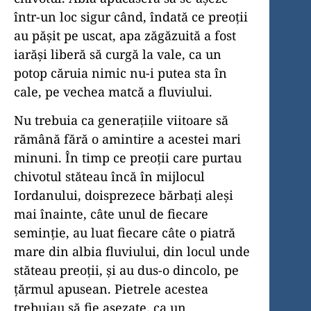
într-un loc sigur când, îndată ce preoții
au pășit pe uscat, apa zăgăzuită a fost
iarăși liberă să curgă la vale, ca un
potop căruia nimic nu-i putea sta în
cale, pe vechea matcă a fluviului.
Nu trebuia ca generațiile viitoare să
rămână fără o amintire a acestei mari
minuni. În timp ce preoții care purtau
chivotul stăteau încă în mijlocul
Iordanului, doisprezece bărbați aleși
mai înainte, câte unul de fiecare
seminție, au luat fiecare câte o piatră
mare din albia fluviului, din locul unde
stăteau preoții, și au dus-o dincolo, pe
țărmul apusean. Pietrele acestea
trebuiau să fie așezate, ca un