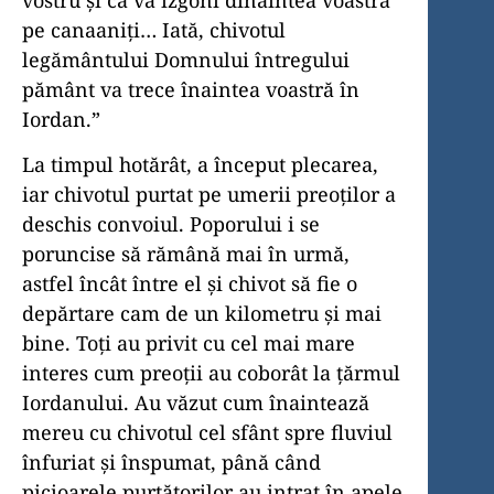
vostru și că va izgoni dinaintea voastră
pe canaaniți… Iată, chivotul
legământului Domnului întregului
pământ va trece înaintea voastră în
Iordan.”
La timpul hotărât, a început plecarea,
iar chivotul purtat pe umerii preoților a
deschis convoiul. Poporului i se
poruncise să rămână mai în urmă,
astfel încât între el și chivot să fie o
depărtare cam de un kilometru și mai
bine. Toți au privit cu cel mai mare
interes cum preoții au coborât la țărmul
Iordanului. Au văzut cum înaintează
mereu cu chivotul cel sfânt spre fluviul
înfuriat și înspumat, până când
picioarele purtătorilor au intrat în apele