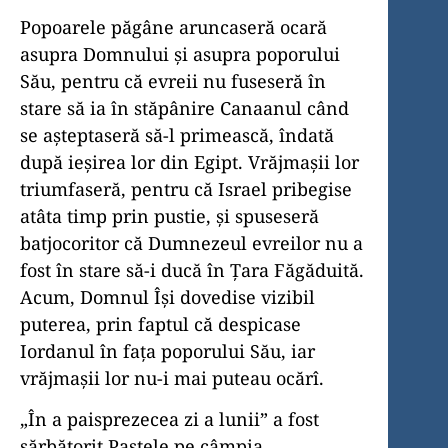
Popoarele păgâne aruncaseră ocară
asupra Domnului și asupra poporului
Său, pentru că evreii nu fuseseră în
stare să ia în stăpânire Canaanul când
se așteptaseră să-l primească, îndată
după ieșirea lor din Egipt. Vrăjmașii lor
triumfaseră, pentru că Israel pribegise
atâta timp prin pustie, și spuseseră
batjocoritor că Dumnezeul evreilor nu a
fost în stare să-i ducă în Țara Făgăduită.
Acum, Domnul Își dovedise vizibil
puterea, prin faptul că despicase
Iordanul în fața poporului Său, iar
vrăjmașii lor nu-i mai puteau ocărî.
„În a paisprezecea zi a lunii” a fost
sărbătorit Paștele pe câmpia