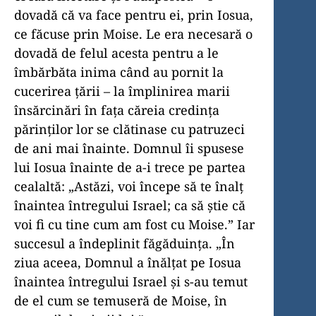
dovadă că va face pentru ei, prin Iosua,
ce făcuse prin Moise. Le era necesară o
dovadă de felul acesta pentru a le
îmbărbăta inima când au pornit la
cucerirea țării – la împlinirea marii
însărcinări în fața căreia credința
părinților lor se clătinase cu patruzeci
de ani mai înainte. Domnul îi spusese
lui Iosua înainte de a-i trece pe partea
cealaltă: „Astăzi, voi începe să te înalț
înaintea întregului Israel; ca să știe că
voi fi cu tine cum am fost cu Moise.” Iar
succesul a îndeplinit făgăduința. „În
ziua aceea, Domnul a înălțat pe Iosua
înaintea întregului Israel și s-au temut
de el cum se temuseră de Moise, în