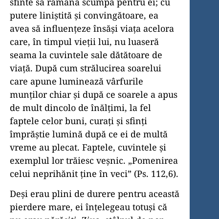
sfinte să rămână scumpă pentru ei; cu
putere liniștită și convingătoare, ea
avea să influențeze însăși viața acelora
care, în timpul vieții lui, nu luaseră
seama la cuvintele sale dătătoare de
viață. După cum strălucirea soarelui
care apune luminează vârfurile
munților chiar și după ce soarele a apus
de mult dincolo de înălțimi, la fel
faptele celor buni, curați și sfinți
împrăștie lumină după ce ei de multă
vreme au plecat. Faptele, cuvintele și
exemplul lor trăiesc veșnic. „Pomenirea
celui neprihănit ține în veci” (Ps. 112,6).
Deși erau plini de durere pentru această
pierdere mare, ei înțelegeau totuși că