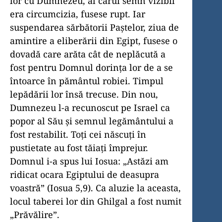
lor cu Dumnezeu, al cărui semn vizibil
era circumcizia, fusese rupt. Iar
suspendarea sărbătorii Paștelor, ziua de
amintire a eliberării din Egipt, fusese o
dovadă care arăta cât de neplăcută a
fost pentru Domnul dorința lor de a se
întoarce în pământul robiei. Timpul
lepădării lor însă trecuse. Din nou,
Dumnezeu l-a recunoscut pe Israel ca
popor al Său și semnul legământului a
fost restabilit. Toți cei născuți în
pustietate au fost tăiați împrejur.
Domnul i-a spus lui Iosua: „Astăzi am
ridicat ocara Egiptului de deasupra
voastră” (Iosua 5,9). Ca aluzie la aceasta,
locul taberei lor din Ghilgal a fost numit
„Prăvălire”.