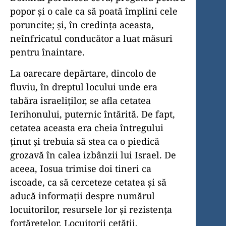
popor și o cale ca să poată împlini cele
poruncite; și, în credința aceasta,
neînfricatul conducător a luat măsuri
pentru înaintare.
La oarecare depărtare, dincolo de
fluviu, în dreptul locului unde era
tabăra israeliților, se afla cetatea
Ierihonului, puternic întărită. De fapt,
cetatea aceasta era cheia întregului
ținut și trebuia să stea ca o piedică
grozavă în calea izbânzii lui Israel. De
aceea, Iosua trimise doi tineri ca
iscoade, ca să cerceteze cetatea și să
aducă informații despre numărul
locuitorilor, resursele lor și rezistența
fortărețelor. Locuitorii cetății,