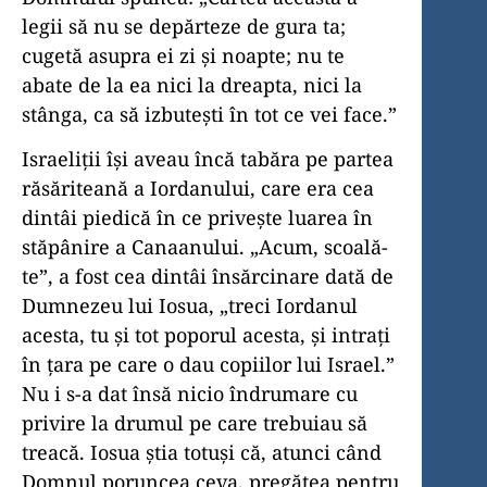
legii să nu se depărteze de gura ta;
cugetă asupra ei zi și noapte; nu te
abate de la ea nici la dreapta, nici la
stânga, ca să izbutești în tot ce vei face.”
Israeliții își aveau încă tabăra pe partea
răsăriteană a Iordanului, care era cea
dintâi piedică în ce privește luarea în
stăpânire a Canaanului. „Acum, scoală-
te”, a fost cea dintâi însărcinare dată de
Dumnezeu lui Iosua, „treci Iordanul
acesta, tu și tot poporul acesta, și intrați
în țara pe care o dau copiilor lui Israel.”
Nu i s-a dat însă nicio îndrumare cu
privire la drumul pe care trebuiau să
treacă. Iosua știa totuși că, atunci când
Domnul poruncea ceva, pregătea pentru