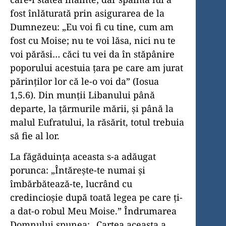
fost înlăturată prin asigurarea de la
Dumnezeu: „Eu voi fi cu tine, cum am
fost cu Moise; nu te voi lăsa, nici nu te
voi părăsi… căci tu vei da în stăpânire
poporului acestuia țara pe care am jurat
părinților lor că le-o voi da” (Iosua
1,5.6). Din munții Libanului până
departe, la țărmurile mării, și până la
malul Eufratului, la răsărit, totul trebuia
să fie al lor.
La făgăduința aceasta s-a adăugat
porunca: „Întărește-te numai și
îmbărbătează-te, lucrând cu
credincioșie după toată legea pe care ți-
a dat-o robul Meu Moise.” Îndrumarea
Domnului spunea: „Cartea aceasta a