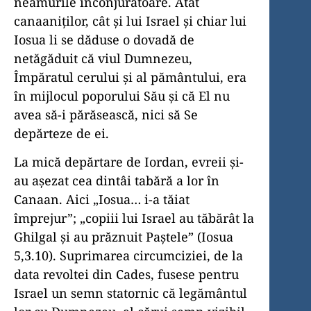
neamurile înconjurătoare. Atât
canaaniților, cât și lui Israel și chiar lui
Iosua li se dăduse o dovadă de
netăgăduit că viul Dumnezeu,
Împăratul cerului și al pământului, era
în mijlocul poporului Său și că El nu
avea să-i părăsească, nici să Se
depărteze de ei.
La mică depărtare de Iordan, evreii și-
au așezat cea dintâi tabără a lor în
Canaan. Aici „Iosua… i-a tăiat
împrejur”; „copiii lui Israel au tăbărât la
Ghilgal și au prăznuit Paștele” (Iosua
5,3.10). Suprimarea circumciziei, de la
data revoltei din Cades, fusese pentru
Israel un semn statornic că legământul