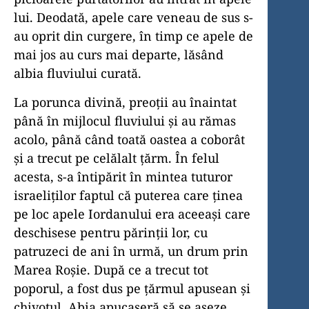
lui. Deodată, apele care veneau de sus s-
au oprit din curgere, în timp ce apele de
mai jos au curs mai departe, lăsând
albia fluviului curată.
La porunca divină, preoții au înaintat
până în mijlocul fluviului și au rămas
acolo, până când toată oastea a coborât
și a trecut pe celălalt țărm. În felul
acesta, s-a întipărit în mintea tuturor
israeliților faptul că puterea care ținea
pe loc apele Iordanului era aceeași care
deschisese pentru părinții lor, cu
patruzeci de ani în urmă, un drum prin
Marea Roșie. După ce a trecut tot
poporul, a fost dus pe țărmul apusean și
chivotul. Abia apucaseră să se așeze