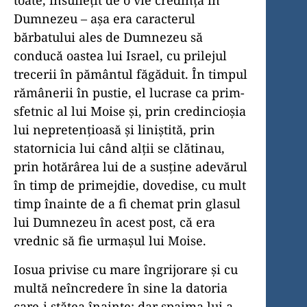
toate, însuflețit de o vie credință în
Dumnezeu – așa era caracterul
bărbatului ales de Dumnezeu să
conducă oastea lui Israel, cu prilejul
trecerii în pământul făgăduit. În timpul
rămânerii în pustie, el lucrase ca prim-
sfetnic al lui Moise și, prin credincioșia
lui nepretențioasă și liniștită, prin
statornicia lui când alții se clătinau,
prin hotărârea lui de a susține adevărul
în timp de primejdie, dovedise, cu mult
timp înainte de a fi chemat prin glasul
lui Dumnezeu în acest post, că era
vrednic să fie urmașul lui Moise.
Iosua privise cu mare îngrijorare și cu
multă neîncredere în sine la datoria
care-i stătea înainte; dar spaima lui a