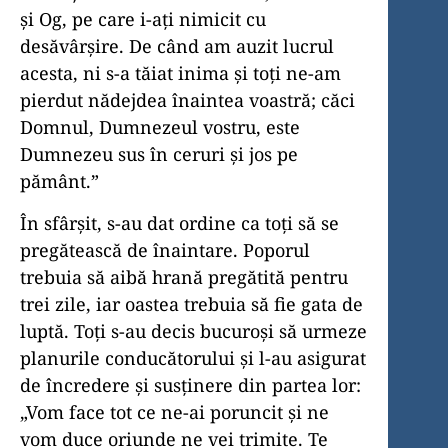
și Og, pe care i-ați nimicit cu
desăvârșire. De când am auzit lucrul
acesta, ni s-a tăiat inima și toți ne-am
pierdut nădejdea înaintea voastră; căci
Domnul, Dumnezeul vostru, este
Dumnezeu sus în ceruri și jos pe
pământ.”
În sfârșit, s-au dat ordine ca toți să se
pregătească de înaintare. Poporul
trebuia să aibă hrană pregătită pentru
trei zile, iar oastea trebuia să fie gata de
luptă. Toți s-au decis bucuroși să urmeze
planurile conducătorului și l-au asigurat
de încredere și susținere din partea lor:
„Vom face tot ce ne-ai poruncit și ne
vom duce oriunde ne vei trimite. Te