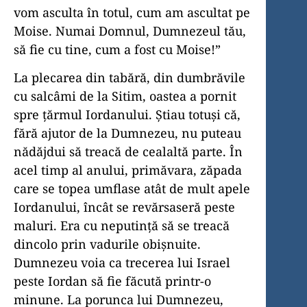
vom asculta în totul, cum am ascultat pe
Moise. Numai Domnul, Dumnezeul tău,
să fie cu tine, cum a fost cu Moise!”
La plecarea din tabără, din dumbrăvile
cu salcâmi de la Sitim, oastea a pornit
spre țărmul Iordanului. Știau totuși că,
fără ajutor de la Dumnezeu, nu puteau
nădăjdui să treacă de cealaltă parte. În
acel timp al anului, primăvara, zăpada
care se topea umflase atât de mult apele
Iordanului, încât se revărsaseră peste
maluri. Era cu neputință să se treacă
dincolo prin vadurile obișnuite.
Dumnezeu voia ca trecerea lui Israel
peste Iordan să fie făcută printr-o
minune. La porunca lui Dumnezeu,