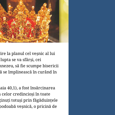
re la planul cel veșnic al lui
lupta se va sfârși, cei
mnezeu, să fie scumpe bisericii
să se împlinească în curând în
ia 40,1), a fost însărcinarea
 celor credincioși în toate
ţinuţi totuși prin făgăduinţele
 podoabă veșnică, o pricină de