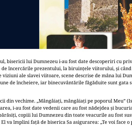
ul, bisericii lui Dumnezeu i-au fost date descoperiri cu privi
de încercările prezentului, la biruinţele viitorului, și când 
e viziuni ale slavei viitoare, scene descrise de mâna lui Du
iune de încheiere, iar binecuvântările făgăduite sunt gata 
ocii din vechime. „Mângâiaţi, mângâiaţi pe poporul Meu” (Isa
area, i-au fost date vedenii care au fost nădejdea și bucuria
ărăsiţi, copiii lui Dumnezeu din toate veacurile au fost sus
 El va împlini faţă de biserica Sa asigurarea: „Te voi face o