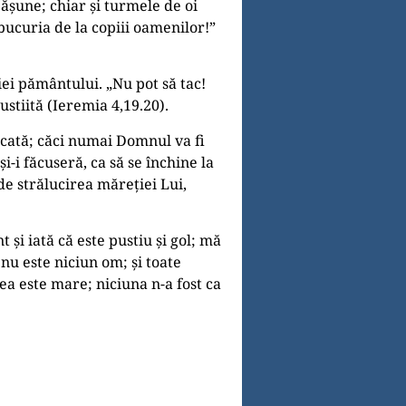
ășune; chiar și turmele de oi
 bucuria de la copiii oamenilor!”
ei pământului. „Nu pot să tac!
ustiită (Ieremia 4,19.20).
ălcată; căci numai Domnul va fi
și-i făcuseră, ca să se închine la
i de strălucirea măreţiei Lui,
și iată că este pustiu și gol; mă
ă nu este niciun om; și toate
ceea este mare; niciuna n-a fost ca