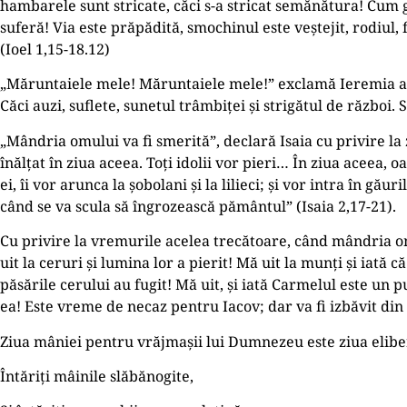
hambarele sunt stricate, căci s-a stricat semănătura! Cum 
suferă! Via este prăpădită, smochinul este veștejit, rodiul,
(Ioel 1,15-18.12)
„Măruntaiele mele! Măruntaiele mele!” exclamă Ieremia atun
Căci auzi, suflete, sunetul trâmbiţei și strigătul de război
„Mândria omului va fi smerită”, declară Isaia cu privire la
înălţat în ziua aceea. Toţi idolii vor pieri… În ziua aceea, oa
ei, îi vor arunca la șobolani și la lilieci; și vor intra în gă
când se va scula să îngrozească pământul” (Isaia 2,17-21).
Cu privire la vremurile acelea trecătoare, când mândria omu
uit la ceruri și lumina lor a pierit! Mă uit la munţi și iată c
păsările cerului au fugit! Mă uit, și iată Carmelul este un pu
ea! Este vreme de necaz pentru Iacov; dar va fi izbăvit din 
Ziua mâniei pentru vrăjmașii lui Dumnezeu este ziua eliber
Întăriţi mâinile slăbănogite,