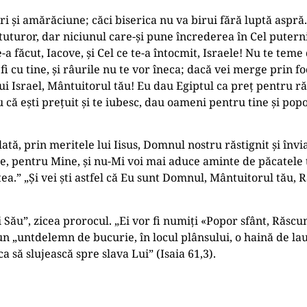
i și amărăciune; căci biserica nu va birui fără luptă aspră.
tuturor, dar niciunul care-și pune încrederea în Cel puterni
făcut, Iacove, și Cel ce te-a întocmit, Israele! Nu te teme 
 cu tine, și râurile nu te vor îneca; dacă vei merge prin foc
i Israel, Mântuitorul tău! Eu dau Egiptul ca preţ pentru r
u că ești preţuit și te iubesc, dau oameni pentru tine și popo
tă, prin meritele lui Iisus, Domnul nostru răstignit și învi
gile, pentru Mine, și nu-Mi voi mai aduce aminte de păcatele
tea.” „Şi vei ști astfel că Eu sunt Domnul, Mântuitorul tău,
ău”, zicea prorocul. „Ei vor fi numiţi «Popor sfânt, Răscu
n „untdelemn de bucurie, în locul plânsului, o haină de lau
a să slujească spre slava Lui” (Isaia 61,3).