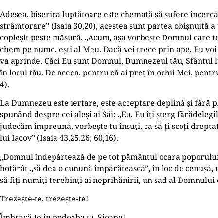
Adesea, biserica luptătoare este chemată să sufere încercăr
strâmtorare” (Isaia 30,20), acestea sunt partea obișnuită a 
copleșit peste măsură. „Acum, așa vorbește Domnul care te-a 
chem pe nume, ești al Meu. Dacă vei trece prin ape, Eu voi fi
va aprinde. Căci Eu sunt Domnul, Dumnezeul tău, Sfântul lu
în locul tău. De aceea, pentru că ai preţ în ochii Mei, pentr
4).
La Dumnezeu este iertare, este acceptare deplină și fără pla
spunând despre cei aleși ai Săi: „Eu, Eu îţi șterg fărădele
judecăm împreună, vorbește tu însuţi, ca să-ţi scoţi drepta
lui Iacov” (Isaia 43,25.26; 60,16).
„Domnul îndepărtează de pe tot pământul ocara poporului S
hotărât „să dea o cunună împărătească”, în loc de cenușă, u
să fiţi numiţi terebinţi ai neprihănirii, un sad al Domnului c
Trezește-te, trezește-te!
Îmbracă-te în podoaba ta, Sioane!