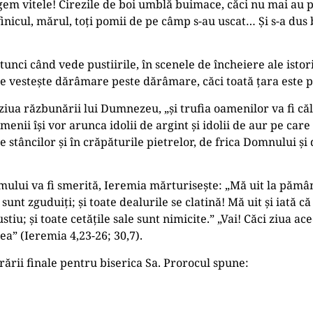
gem vitele! Cirezile de boi umblă buimace, căci nu mai au p
 finicul, mărul, toţi pomii de pe câmp s-au uscat… Şi s-a dus
ci când vede pustiirile, în scenele de încheiere ale istori
. Se vestește dărâmare peste dărâmare, căci toată ţara este p
 ziua răzbunării lui Dumnezeu, „și trufia oamenilor va fi c
menii își vor arunca idolii de argint și idolii de aur pe care 
urile stâncilor și în crăpăturile pietrelor, de frica Domnului ș
lui va fi smerită, Ieremia mărturisește: „Mă uit la pământ 
ă sunt zguduiţi; și toate dealurile se clatină! Mă uit și iată c
stiu; și toate cetăţile sale sunt nimicite.” „Vai! Căci ziua a
ea” (Ieremia 4,23-26; 30,7).
ării finale pentru biserica Sa. Prorocul spune: