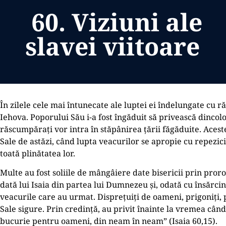
60. Viziuni ale
slavei viitoare
În zilele cele mai întunecate ale luptei ei îndelungate cu ră
Iehova. Poporului Său i-a fost îngăduit să privească dincolo 
răscumpăraţi vor intra în stăpânirea ţării făgăduite. Acest
Sale de astăzi, când lupta veacurilor se apropie cu repezic
toată plinătatea lor.
Multe au fost soliile de mângâiere date bisericii prin pror
dată lui Isaia din partea lui Dumnezeu și, odată cu însărcin
veacurile care au urmat. Dispreţuiţi de oameni, prigoniţi, p
Sale sigure. Prin credinţă, au privit înainte la vremea când
bucurie pentru oameni, din neam în neam” (Isaia 60,15).