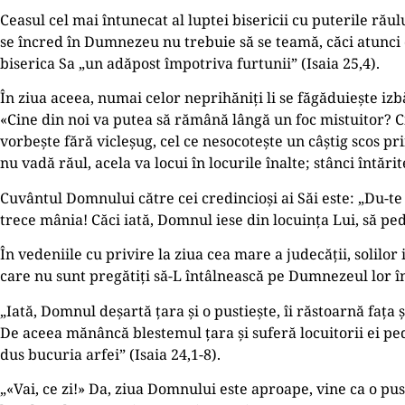
Ceasul cel mai întunecat al luptei bisericii cu puterile răul
se încred în Dumnezeu nu trebuie să se teamă, căci atunci c
biserica Sa „un adăpost împotriva furtunii” (Isaia 25,4).
În ziua aceea, numai celor neprihăniţi li se făgăduiește izbă
«Cine din noi va putea să rămână lângă un foc mistuitor? C
vorbește fără vicleșug, cel ce nesocotește un câștig scos pri
nu vadă răul, acela va locui în locurile înalte; stânci întărite
Cuvântul Domnului către cei credincioși ai Săi este: „Du-te
trece mânia! Căci iată, Domnul iese din locuinţa Lui, să ped
În vedeniile cu privire la ziua cea mare a judecăţii, solilor
care nu sunt pregătiţi să-L întâlnească pe Dumnezeul lor î
„Iată, Domnul deșartă ţara și o pustiește, îi răstoarnă faţa 
De aceea mănâncă blestemul ţara și suferă locuitorii ei pede
dus bucuria arfei” (Isaia 24,1-8).
„«Vai, ce zi!» Da, ziua Domnului este aproape, vine ca o pu