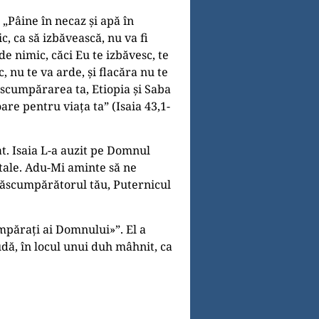
 „Pâine în necaz și apă în
c, ca să izbăvească, nu va fi
de nimic, căci Eu te izbăvesc, te
, nu te va arde, și flacăra nu te
ăscumpărarea ta, Etiopia și Saba
are pentru viaţa ta” (Isaia 43,1-
at. Isaia L-a auzit pe Domnul
 tale. Adu-Mi aminte să ne
 Răscumpărătorul tău, Puternicul
mpăraţi ai Domnului»”. El a
dă, în locul unui duh mâhnit, ca