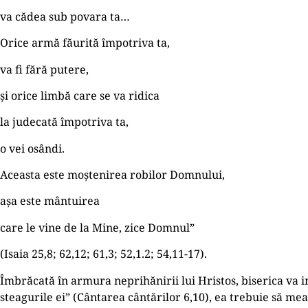
va cădea sub povara ta…
Orice armă făurită împotriva ta,
va fi fără putere,
și orice limbă care se va ridica
la judecată împotriva ta,
o vei osândi.
Aceasta este moștenirea robilor Domnului,
așa este mântuirea
care le vine de la Mine, zice Domnul”
(Isaia 25,8; 62,12; 61,3; 52,1.2; 54,11-17).
Îmbrăcată în armura neprihănirii lui Hristos, biserica va in
steagurile ei” (Cântarea cântărilor 6,10), ea trebuie să mea