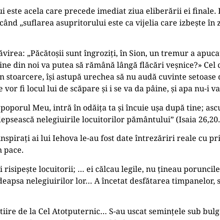
ui este acela care precede imediat ziua eliberării ei finale.
ând „suflarea asupritorului este ca vijelia care izbește în
virea: „Păcătoșii sunt îngroziţi, în Sion, un tremur a apucat 
ine din noi va putea să rămână lângă flăcări veșnice?» Cel 
n stoarcere, își astupă urechea să nu audă cuvinte setoase de
 vor fi locul lui de scăpare și i se va da pâine, și apa nu-i va 
 poporul Meu, intră în odăiţa ta și încuie ușa după tine; as
epsească nelegiuirile locuitorilor pământului” (Isaia 26,20.
 inspiraţi ai lui Iehova le-au fost date întrezăriri reale cu 
n pace.
și risipește locuitorii; … ei călcau legile, nu ţineau porunci
apsa nelegiuirilor lor… A încetat desfătarea timpanelor, s-a
stiire de la Cel Atotputernic… S-au uscat seminţele sub bulg