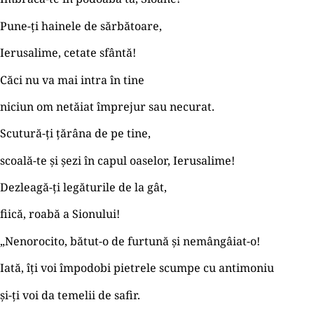
Pune-ţi hainele de sărbătoare,
Ierusalime, cetate sfântă!
Căci nu va mai intra în tine
niciun om netăiat împrejur sau necurat.
Scutură-ţi ţărâna de pe tine,
scoală-te și șezi în capul oaselor, Ierusalime!
Dezleagă-ţi legăturile de la gât,
fiică, roabă a Sionului!
„Nenorocito, bătut-o de furtună și nemângâiat-o!
Iată, îţi voi împodobi pietrele scumpe cu antimoniu
și-ţi voi da temelii de safir.