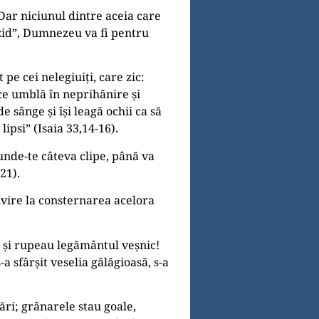
 Dar niciunul dintre aceia care
 zid”, Dumnezeu va fi pentru
pe cei nelegiuiţi, care zic:
ce umblă în neprihănire și
 sânge și își leagă ochii ca să
lipsi” (Isaia 33,14-16).
cunde-te câteva clipe, până va
21).
privire la consternarea acelora
le și rupeau legământul veșnic!
 sfârșit veselia gălăgioasă, s-a
ări; grânarele stau goale,