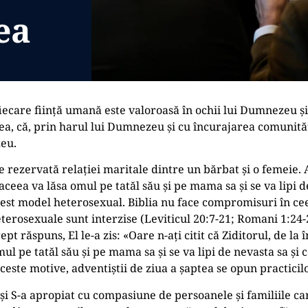
ea
iecare ființă umană este valoroasă în ochii lui Dumnezeu și
enea, că, prin harul lui Dumnezeu și cu încurajarea comunită
zeu.
e rezervată relației maritale dintre un bărbat și o femeie. A
eea va lăsa omul pe tatăl său și pe mama sa și se va lipi de
est model heterosexual. Biblia nu face compromisuri în cee
terosexuale sunt interzise (Leviticul 20:7-21; Romani 1:24-2
t răspuns, El le-a zis: «Oare n-ați citit că Ziditorul, de la 
ul pe tatăl său și pe mama sa și se va lipi de nevasta sa și c
aceste motive, adventiștii de ziua a șaptea se opun practicil
 și S-a apropiat cu compasiune de persoanele și familiile c