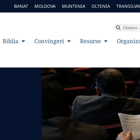
BANAT
MOLDOVA
MUNTENIA
OLTENIA
TRANSILVA
Biblia
Convingeri
Resurse
Organiz