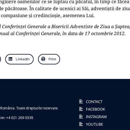
mângâiere oamenilor ce se luptau cu păcatul, în timp ce făcea
ile păcătoase. În calitate de ucenici ai Săi, adventiștii de z
u compasiune și credincioșie, asemenea Lui.
l Conferinței Generale a Bisericii Adventiste de Ziua a Șaptea
anual al Conferinței Generale, în data de 17 octombrie 2012.
LinkedIn
Print
CONTACT
 România. Toate drepturile rezervate.
FACEBOOK
INSTAGRAM
efon: +4 021 269 0338
YOUTUBE