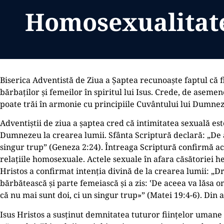
Homosexualitat
Biserica Adventistă de Ziua a Șaptea recunoaște faptul că f
bărbaților și femeilor în spiritul lui Isus. Crede, de asem
poate trăi în armonie cu principiile Cuvântului lui Dumne
Adventiștii de ziua a șaptea cred că intimitatea sexuală est
Dumnezeu la crearea lumii. Sfânta Scriptură declară: „De ac
singur trup” (Geneza 2:24). Întreaga Scriptură confirmă ac
relațiile homosexuale. Actele sexuale în afara căsătoriei he
Hristos a confirmat intenția divină de la crearea lumii: „Drep
bărbătească și parte femeiască și a zis: ʽDe aceea va lăsa om
că nu mai sunt doi, ci un singur trup»” (Matei 19:4-6). Din 
Isus Hristos a susținut demnitatea tuturor ființelor umane