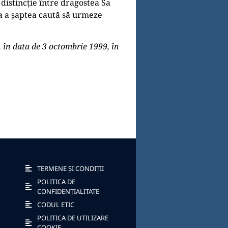
 distincție între dragostea Sa
iua a șaptea caută să urmeze
, în data de 3 octombrie 1999, în
TERMENE ȘI CONDIȚII
POLITICA DE
CONFIDENȚIALITATE
CODUL ETIC
POLITICA DE UTILIZARE
COOKIE