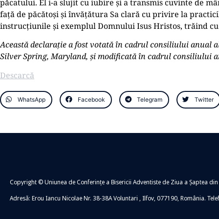
păcatului. El i-a slujit cu iubire și a transmis cuvinte de 
față de păcătoși și învățătura Sa clară cu privire la practic
instrucțiunile și exemplul Domnului Isus Hristos, trăind c
Această declarație a fost votată în cadrul consiliului anual a
Silver Spring, Maryland, și modificată în cadrul consiliului 
Descarcă
WhatsApp
Facebook
Telegram
Twitter
Copyright © Uniunea de Conferințe a Bisericii Adventiste de Ziua a Șaptea din
Adresă: Erou Iancu Nicolae Nr. 38-38A Voluntari , Ilfov, 077190, România. Tel