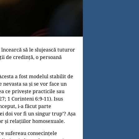
 încearcă să le slujească tuturor
ții de credință, o persoană
cesta a fost modelul stabilit de
 nevasta sa și se vor face un
a ce privește practicile sau
7; 1 Corinteni 6:9-11). Isus
început, i-a făcut parte
ei doi vor fi un singur trupʼ? Așa
or și relațiilor homosexuale.
are sufereau consecințele