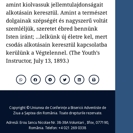
amint kiolvassuk jellemtulajdonságait
alkotásain keresztül. Amint a természet
dolgainak szépségét és nagyszerű voltát
szemléljük, szeretet ébred bennünk
Isten iránt; …lelkünk új életre kel, mert
csodás alkotásain keresztül kapcsolatba
kerülünk a Végtelennel. (The Youth’s
Instructor, July 13, 1893.)
Copyright © Uniunea de Conferințe a Bisericii Adventiste de
Ziua a Șaptea din România. Toate drepturile rezervate.
Adresă: Erou Iancu Nicolae Nr. 38-38A Voluntari , Ilfov, 077190,
România. Telefon: +4 021 269 0338