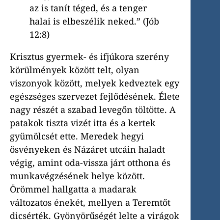
az is tanít téged, és a tenger
halai is elbeszélik neked.” (Jób
12:8)
Krisztus gyermek- és ifjúkora szerény
körülmények között telt, olyan
viszonyok között, melyek kedveztek egy
egészséges szervezet fejlődésének. Élete
nagy részét a szabad levegőn töltötte. A
patakok tiszta vizét itta és a kertek
gyümölcsét ette. Meredek hegyi
ösvényeken és Názáret utcáin haladt
végig, amint oda-vissza járt otthona és
munkavégzésének helye között.
Örömmel hallgatta a madarak
változatos énekét, mellyen a Teremtőt
dicsérték. Gyönyörűségét lelte a virágok