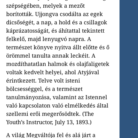
szépségében, melyek a mezőt
borították. Ujjongva csodálta az egek
dicsőségét, a nap, a hold és a csillagok
káprázatosságát, és áhítattal tekintett
felkelő, majd lenyugvó napra. A
természet könyve nyitva állt előtte és ő
örömmel tanulta annak leckéit. A
mozdíthatatlan halmok és olajfaligetek
voltak kedvelt helyei, ahol Atyjával
érintkezett. Telve volt isteni
bölcsességgel, és a természet
tanulmányozása, valamint az Istennel
való kapcsolaton való elmélkedés által
szellemi erői megerősödtek. (The
Youth’s Instructor, July 13, 1893.)
A világ Megváltója fel és alá járt a