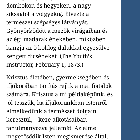
dombokon és hegyeken, a nagy
síkságtól a völgyekig. Élvezte a
természet szépséges látványát.
Gyönyörködött a mezők virágaiban és
az égi madarak énekében, miközben
hangja az ő boldog dalukkal egyesülve
zengett dicséneket. (The Youth’s
Instructor, February 1, 1873.)
Krisztus életében, gyermekségében és
ifjúkorában tanítás rejlik a mai fiatalok
számára. Krisztus a mi példaképünk, és
jól tesszük, ha ifjúkorunkban Istenről
elmélkedünk a természet dolgain
keresztül, – keze alkotásaiban
tanulmányozva jellemét. Az elme
megerősödik Isten megismerése által,