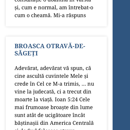
și, cum e normal, am întrebat-o
cum o cheamă. Mi-a răspuns
BROASCA OTRAVĂ-DE-
SĂGEŢI
Adevărat, adevărat vă spun, că
cine ascultă cuvintele Mele şi
crede în Cel ce M-a trimis, … nu
vine la judecată, ci a trecut din
moarte la viaţă. Ioan 5:24 Cele
mai frumoase broaşte din lume
sunt atât de ucigătoare încât
băștinașii din America Centrală