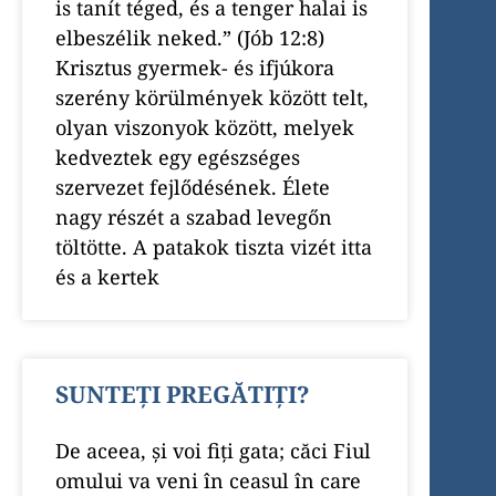
is tanít téged, és a tenger halai is
elbeszélik neked.” (Jób 12:8)
Krisztus gyermek- és ifjúkora
szerény körülmények között telt,
olyan viszonyok között, melyek
kedveztek egy egészséges
szervezet fejlődésének. Élete
nagy részét a szabad levegőn
töltötte. A patakok tiszta vizét itta
és a kertek
SUNTEȚI PREGĂTIȚI?
De aceea, și voi fiți gata; căci Fiul
omului va veni în ceasul în care