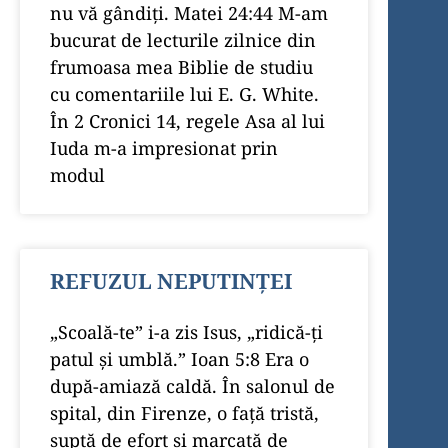
nu vă gândiți. Matei 24:44 M-am
bucurat de lecturile zilnice din
frumoasa mea Biblie de studiu
cu comentariile lui E. G. White.
În 2 Cronici 14, regele Asa al lui
Iuda m-a impresionat prin
modul
REFUZUL NEPUTINȚEI
„Scoală-te” i-a zis Isus, „ridică-ți
patul și umblă.” Ioan 5:8 Era o
după-amiază caldă. În salonul de
spital, din Firenze, o față tristă,
suptă de efort și marcată de