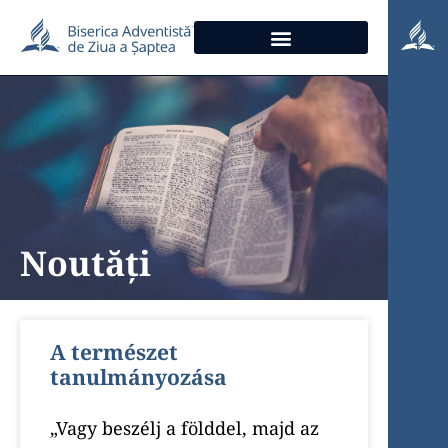
Noutăți
A természet
tanulmányozása
„Vagy beszélj a földdel, majd az