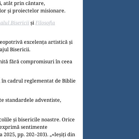
, atât prin cântare,
lor și proiectelor misionare.
lul Bisericii
și
Filosofia
opotrivă excelența artistică și
jul Bisericii.
inită fără compromisuri în ceea
i în cadrul reglementat de Biblie
te standardele adventiste,
olile și bisericile noastre. Orice
e exprimă sentimente
ia 2025, pp. 202–203). „«Ieșiți din