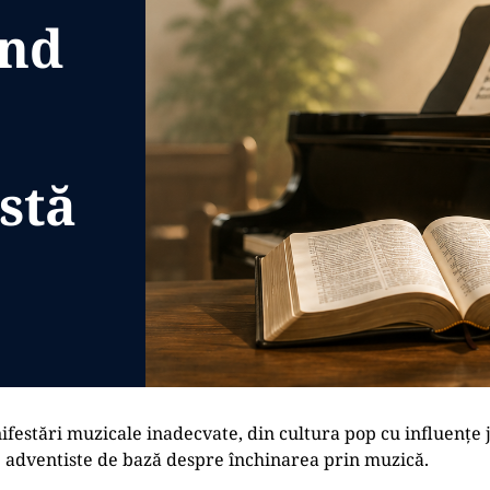
ind
stă
festări muzicale inadecvate, din cultura pop cu influențe j
e adventiste de bază despre închinarea prin muzică.