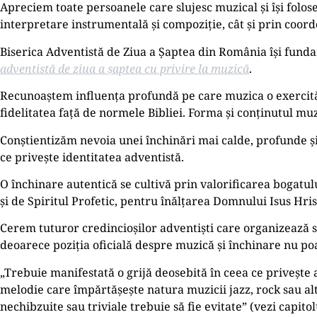
Apreciem toate persoanele care slujesc muzical și își folose
interpretare instrumentală și compoziție, cât și prin coordon
Biserica Adventistă de Ziua a Șaptea din România își fund
adventistă de ziua a șaptea cu privire la muzică
.
Recunoaștem influența profundă pe care muzica o exercită as
fidelitatea față de normele Bibliei. Forma și conținutul muzi
Conștientizăm nevoia unei închinări mai calde, profunde ș
ce privește identitatea adventistă.
O închinare autentică se cultivă prin valorificarea bogatul
și de Spiritul Profetic, pentru înălțarea Domnului Isus Hris
Cerem tuturor credincioșilor adventiști care organizează 
deoarece poziția oficială despre muzică și închinare nu poa
„Trebuie manifestată o grijă deosebită în ceea ce privește al
melodie care împărtășește natura muzicii jazz, rock sau al
nechibzuite sau triviale trebuie să fie evitate” (vezi capito