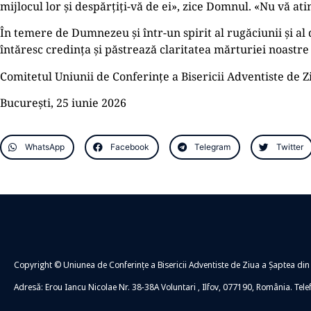
mijlocul lor și despărțiți-vă de ei», zice Domnul. «Nu vă atin
În temere de Dumnezeu și într-un spirit al rugăciunii și al
întăresc credința și păstrează claritatea mărturiei noastre 
Comitetul Uniunii de Conferințe a Bisericii Adventiste de Z
București, 25 iunie 2026
WhatsApp
Facebook
Telegram
Twitter
Copyright © Uniunea de Conferințe a Bisericii Adventiste de Ziua a Șaptea din
Adresă: Erou Iancu Nicolae Nr. 38-38A Voluntari , Ilfov, 077190, România. Tel