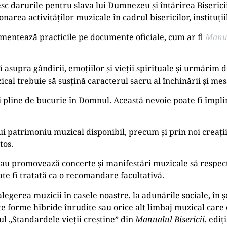
sc darurile pentru slava lui Dumnezeu și întărirea Bisericii
area activităților muzicale în cadrul bisericilor, instituții
amentează practicile pe documente oficiale, cum ar fi
Manua
upra gândirii, emoțiilor și vieții spirituale și urmărim de
cal trebuie să susțină caracterul sacru al închinării și mesa
i pline de bucurie în Domnul. Această nevoie poate fi împl
ui patrimoniu muzical disponibil, precum și prin noi creați
tos.
sau promovează concerte și manifestări muzicale să respec
te fi tratată ca o recomandare facultativă.
egerea muzicii în casele noastre, la adunările sociale, în șc
te forme hibride înrudite sau orice alt limbaj muzical car
lul „Standardele vieții creștine” din
Manualul Bisericii
, ediț