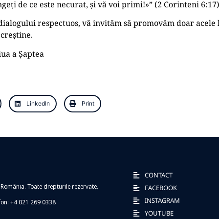
geți de ce este necurat, și vă voi primi!»” (2 Corinteni 6:17)
 dialogului respectuos, vă invităm să promovăm doar acele l
creștine.
iua a Șaptea
LinkedIn
Print
CONTACT
 România. Toate drepturile rezervate.
FACEBOOK
INSTAGRAM
efon: +4 021 269 0338
YOUTUBE