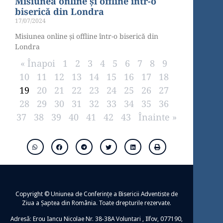
Misiunea online și offline într-o
biserică din Londra
17/07/2024
Misiunea online și offline într-o biserică din
Londra
« Înapoi
1
2
3
4
5
6
7
8
9
10
11
12
13
14
15
16
17
18
19
20
21
22
23
24
25
26
27
28
29
30
31
32
33
34
35
36
37
38
39
40
41
42
43
Înainte »
Copyright © Uniunea de Conferințe a Bisericii Adventiste de
Ziua a Șaptea din România. Toate drepturile rezervate.
Adresă: Erou Iancu Nicolae Nr. 38-38A Voluntari , Ilfov, 077190,