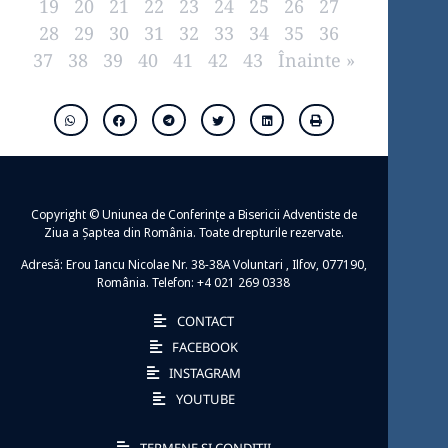
19
20
21
22
23
24
25
26
27
28
29
30
31
32
33
34
35
36
37
38
39
40
41
42
43
Înainte »
Copyright © Uniunea de Conferințe a Bisericii Adventiste de
Ziua a Șaptea din România. Toate drepturile rezervate.
Adresă: Erou Iancu Nicolae Nr. 38-38A Voluntari , Ilfov, 077190,
România. Telefon: +4 021 269 0338
CONTACT
FACEBOOK
INSTAGRAM
YOUTUBE
TERMENE ȘI CONDIȚII