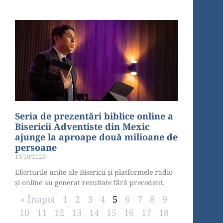
Seria de prezentări biblice online a
Bisericii Adventiste din Mexic
ajunge la aproape două milioane de
persoane
13/10/2025
Eforturile unite ale Bisericii și platformele radio
și online au generat rezultate fără precedent.
« Înapoi
1
2
3
4
5
6
7
8
9
10
11
12
13
14
15
16
17
18